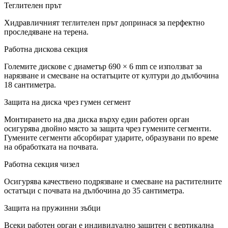
Теглителен прът
Хидравличният теглителен прът допринася за перфектно
проследяване на терена.
Работна дискова секция
Големите дискове с диаметър 690 × 6 mm се използват за
нарязване и смесване на остатъците от култури до дълбочина
18 сантиметра.
Защита на диска чрез гумен сегмент
Монтирането на два диска върху един работен орган
осигурява двойно място за защита чрез гумените сегменти.
Гумените сегменти абсорбират ударите, образувани по време
на обработката на почвата.
Работна секция чизел
Осигурява качествено подрязване и смесване на растителните
остатъци с почвата на дълбочина до 35 сантиметра.
Защита на пружинни зъбци
Всеки работен орган е индивидуално защитен с вертикална