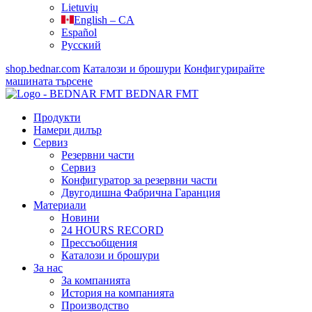
Lietuvių
English – CA
Español
Русский
shop.bednar.com
Каталози и брошури
Конфигурирайте
машината
търсене
BEDNAR FMT
Продукти
Намери дилър
Сервиз
Резервни части
Сервиз
Конфигуратор за резервни части
Двугодишна Фабрична Гаранция
Материали
Новини
24 HOURS RECORD
Прессъобщения
Каталози и брошури
За нас
За компанията
История на компанията
Производство