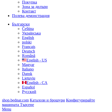
Покупка
Зона за дилъри
Контакт
Полева демонстрация
Български
Čeština
Українська
English
polski
Français
Deutsch
Română
English - US
Magyar
Italiano
Dansk
Lietuvių
English - CA
Español
Русский
shop.bednar.com
Каталози и брошури
Конфигурирайте
машината
Търсене
Menu