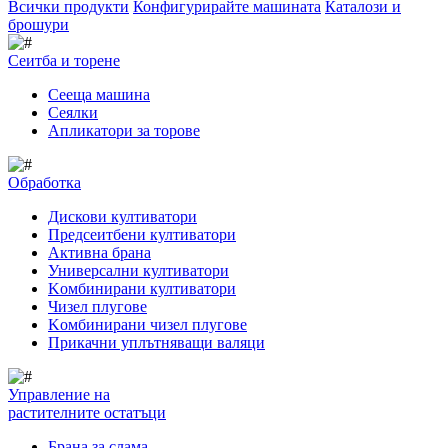
Всички продукти
Конфигурирайте машината
Каталози и
брошури
Сеитба и торене
Cееща машина
Cеялки
Апликатори за торове
Обработка
Дискови култиватори
Предсеитбени култиватори
Активна брана
Универсални култиватори
Kомбинирани култиватори
Чизел плугове
Kомбинирани чизел плугове
Прикачни уплътняващи валяци
Управление на
растителните остатъци
Брана за слама