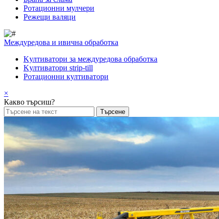
Pотационни мулчери
Режещи валяци
Междуредова и ивична обработка
Kултиватори за междуредова обработка
Kултиватори strip-till
Ротационни култиватори
×
Какво търсиш?