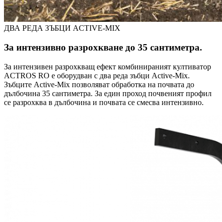
ДВА РЕДА ЗЪБЦИ ACTIVE-MIX
За интензивно разрохкване до 35 сантиметра.
За интензивен разрохкващ ефект комбинираният култиватор
ACTROS RO е оборудван с два реда зъбци Active-Mix.
Зъбците Active-Mix позволяват обработка на почвата до
дълбочина 35 сантиметра. За един проход почвеният профил
се разрохква в дълбочина и почвата се смесва интензивно.