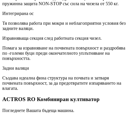
пружинна защита NON-STOP със сила на чизела от 550 кг.
Интегрирана ос
Тя позволява работа при мокри и неблагоприятни условия без
задните валяци.
Изравняваща секция след работната секция чизел.
Помага за изравняване на почвената повърхност и раздробява
по -големи буци преди окончателното уплътняване на
повърхността.
Задни валяци
Създава идеална фина структура на почвата и затваря
почвената повърхност, за да предотвратите изпаряването на
влагата.
ACTROS RO Комбиниран култиватор
Погледнете Вашата бъдеща машина.