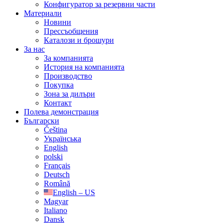
Конфигуратор за резервни части
Материали
Новини
Прессъобщения
Каталози и брошури
За нас
За компанията
История на компанията
Производство
Покупка
Зона за дилъри
Контакт
Полева демонстрация
Български
Čeština
Українська
English
polski
Français
Deutsch
Română
English – US
Magyar
Italiano
Dansk