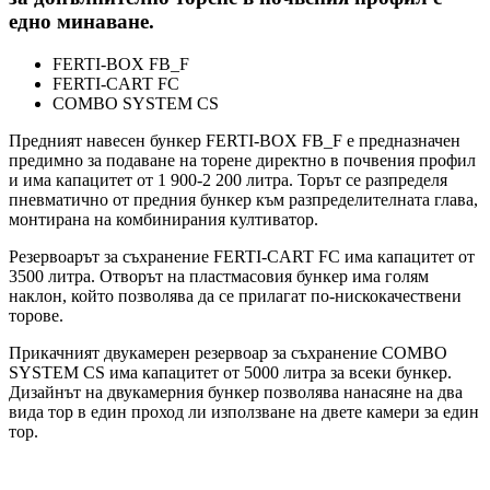
едно минаване.
FERTI-BOX FB_F
FERTI-CART FC
COMBO SYSTEM CS
Предният навесен бункер FERTI-BOX FB_F е предназначен
предимно за подаване на торене директно в почвения профил
и има капацитет от 1 900-2 200 литра. Торът се разпределя
пневматично от предния бункер към разпределителната глава,
монтирана на комбинирания култиватор.
Резервоарът за съхранение FERTI-CART FC има капацитет от
3500 литра. Отворът на пластмасовия бункер има голям
наклон, който позволява да се прилагат по-нискокачествени
торове.
Прикачният двукамерен резервоар за съхранение COMBO
SYSTEM CS има капацитет от 5000 литра за всеки бункер.
Дизайнът на двукамерния бункер позволява нанасяне на два
вида тор в един проход ли използване на двете камери за един
тор.