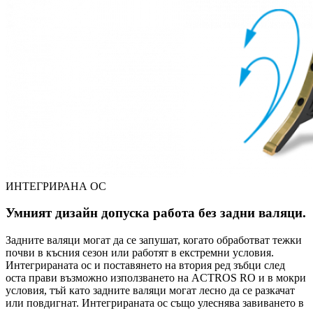
ИНТЕГРИРАНА ОС
Умният дизайн допуска работа без задни валяци.
Задните валяци могат да се запушат, когато обработват тежки
почви в късния сезон или работят в екстремни условия.
Интегрираната ос и поставянето на втория ред зъбци след
оста прави възможно използването на ACTROS RO и в мокри
условия, тъй като задните валяци могат лесно да се разкачат
или повдигнат. Интегрираната ос също улеснява завиването в