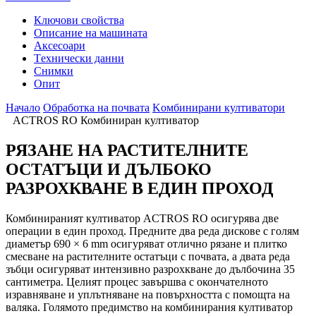
Ключови свойства
Описание на машината
Аксесоари
Tехнически данни
Снимки
Опит
Начало
Обработка на почвата
Kомбинирани култиватори
ACTROS RO Комбиниран култиватор
РЯЗАНЕ НА РАСТИТЕЛНИТЕ
ОСТАТЪЦИ И ДЪЛБОКО
РАЗРОХКВАНЕ В ЕДИН ПРОХОД
Комбинираният култиватор ACTROS RO осигурява две
операции в един проход. Предните два реда дискове с голям
диаметър 690 × 6 mm осигуряват отлично рязане и плитко
смесване на растителните остатъци с почвата, а двата реда
зъбци осигуряват интензивно разрохкване до дълбочина 35
сантиметра. Целият процес завършва с окончателното
изравняване и уплътняване на повърхността с помощта на
валяка. Голямото предимство на комбинирания култиватор