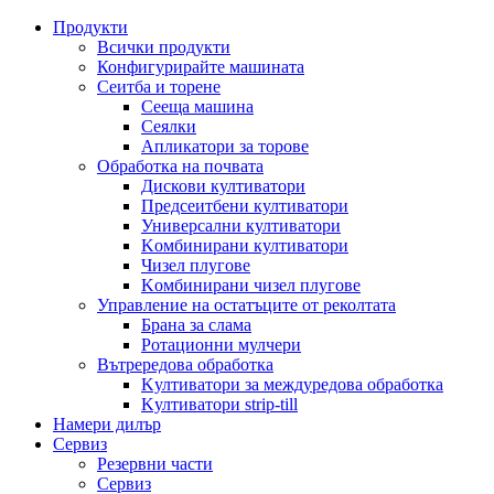
Продукти
Всички продукти
Конфигурирайте машината
Сеитба и торене
Cееща машина
Cеялки
Апликатори за торове
Обработка на почвата
Дискови култиватори
Предсеитбени култиватори
Универсални култиватори
Kомбинирани култиватори
Чизел плугове
Kомбинирани чизел плугове
Управление на остатъците от реколтата
Брана за слама
Pотационни мулчери
Вътрередова обработка
Kултиватори за междуредова обработка
Kултиватори strip-till
Намери дилър
Сервиз
Резервни части
Сервиз