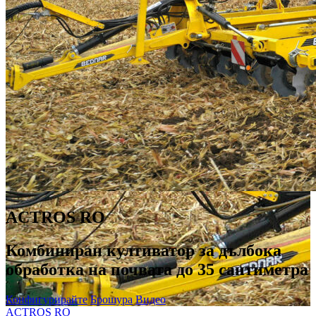
ACTROS RO
Комбиниран култиватор за дълбока
обработка на почвата до 35 сантиметра
Конфигурирайте
Брошура
Видео
ACTROS RO