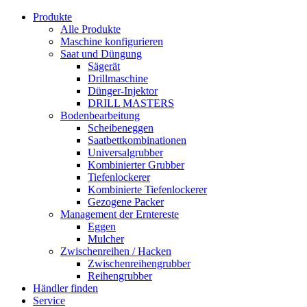
Produkte
Alle Produkte
Maschine konfigurieren
Saat und Düngung
Sägerät
Drillmaschine
Dünger-Injektor
DRILL MASTERS
Bodenbearbeitung
Scheibeneggen
Saatbettkombinationen
Universalgrubber
Kombinierter Grubber
Tiefenlockerer
Kombinierte Tiefenlockerer
Gezogene Packer
Management der Erntereste
Eggen
Mulcher
Zwischenreihen / Hacken
Zwischenreihengrubber
Reihengrubber
Händler finden
Service