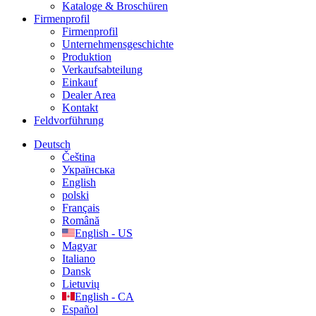
Kataloge & Broschüren
Firmenprofil
Firmenprofil
Unternehmensgeschichte
Produktion
Verkaufsabteilung
Einkauf
Dealer Area
Kontakt
Feldvorführung
Deutsch
Čeština
Українська
English
polski
Français
Română
English - US
Magyar
Italiano
Dansk
Lietuvių
English - CA
Español