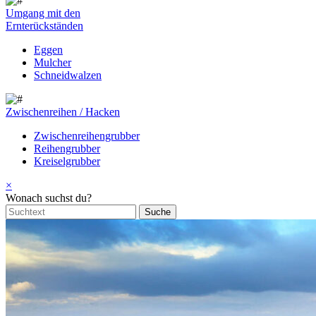
Umgang mit den
Ernterückständen
Eggen
Mulcher
Schneidwalzen
Zwischenreihen / Hacken
Zwischenreihengrubber
Reihengrubber
Kreiselgrubber
×
Wonach suchst du?