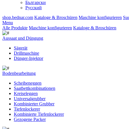
Български
Русский
shop.bednar.com
Kataloge & Broschüren
Maschine konfigurieren
Su
Menu
Alle Produkte
Maschine konfigurieren
Kataloge & Broschüren
Aussaat und Düngung
Sägerät
Drillmaschine
Dünger-Injektor
Bodenbearbeitung
Scheibeneggen
Saatbettkombinationen
Kreiseleggen
Universalgrubber
Kombinierter Grubber
Tiefenlockerer
Kombinierte Tiefenlockerer
Gezogene Packer