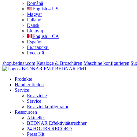
Română
English – US
Magyar
Italiano
Dansk
Lietuvių
English – CA
Español
Български
Русский
shop.bednar.com
Kataloge & Broschüren
Maschine konfigurieren
Su
BEDNAR FMT
Produkte
Händler finden
Service
Ersatzteile
Service
Ersatzteilkonfigurator
Ressourcen
Aktuelles
BEDNAR Effektivitätsrechner
24 HOURS RECORD
Press Kit