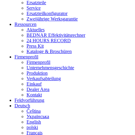
Ersatzteile
Service
Ersatzteilkonfigurator
Zweijährige Werksgarantie
Ressourcen
Aktuelles
BEDNAR Effektivitätsrechner
24 HOURS RECORD
Press Kit
Kataloge & Broschüren
Firmenprofil
Firmenprofil
Unternehmensgeschichte
Produktion
Verkaufsabteilung
Einkauf
Dealer Area
Kontakt
Feldvorführung
Deutsch
Čeština
Українська
English
polski
Français