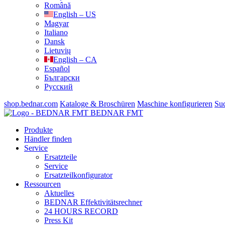
Română
English – US
Magyar
Italiano
Dansk
Lietuvių
English – CA
Español
Български
Русский
shop.bednar.com
Kataloge & Broschüren
Maschine konfigurieren
Su
BEDNAR FMT
Produkte
Händler finden
Service
Ersatzteile
Service
Ersatzteilkonfigurator
Ressourcen
Aktuelles
BEDNAR Effektivitätsrechner
24 HOURS RECORD
Press Kit