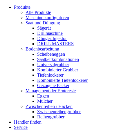
Produkte
Alle Produkte
Maschine konfigurieren
Saat und Düngung
Sägerät
Drillmaschine
Dünger-Injektor
DRILL MASTERS
Bodenbearbeitung
Scheibeneggen
Saatbettkombinationen
Universalgrubber
Kombinierter Grubber
Tiefenlockerer
Kombinierte Tiefenlockerer
Gezogene Packer
Management der Erntereste
Eggen
Mulcher
Zwischenreihen / Hacken
Zwischenreihengrubber
Reihengrubber
Händler finden
Service