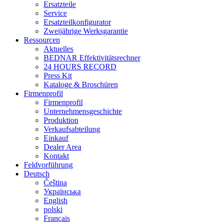
Ersatzteile
Service
Ersatzteilkonfigurator
Zweijährige Werksgarantie
Ressourcen
Aktuelles
BEDNAR Effektivitätsrechner
24 HOURS RECORD
Press Kit
Kataloge & Broschüren
Firmenprofil
Firmenprofil
Unternehmensgeschichte
Produktion
Verkaufsabteilung
Einkauf
Dealer Area
Kontakt
Feldvorführung
Deutsch
Čeština
Українська
English
polski
Français