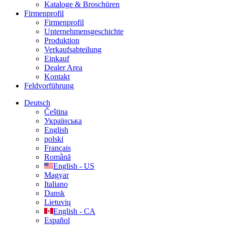
Kataloge & Broschüren
Firmenprofil
Firmenprofil
Unternehmensgeschichte
Produktion
Verkaufsabteilung
Einkauf
Dealer Area
Kontakt
Feldvorführung
Deutsch
Čeština
Українська
English
polski
Français
Română
English - US
Magyar
Italiano
Dansk
Lietuvių
English - CA
Español