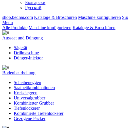
Български
Русский
shop.bednar.com
Kataloge & Broschüren
Maschine konfigurieren
Su
Menu
Alle Produkte
Maschine konfigurieren
Kataloge & Broschüren
Aussaat und Düngung
Sägerät
Drillmaschine
Dünger-Injektor
Bodenbearbeitung
Scheibeneggen
Saatbettkombinationen
Kreiseleggen
Universalgrubber
Kombinierter Grubber
Tiefenlockerer
Kombinierte Tiefenlockerer
Gezogene Packer