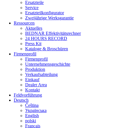
Ersatzteile
Service
Ersatzteilkonfigurator
Zweijährige Werksgarantie
Ressourcen
Aktuelles
BEDNAR Effektivitätsrechner
24 HOURS RECORD
Press Kit
Kataloge & Broschüren
Firmenprofil
Firmenprofil
Unternehmensgeschichte
Produktion
Verkaufsabteilung
Einkauf
Dealer Area
Kontakt
Feldvorführung
Deutsch
Čeština
Українська
English
polski
Français