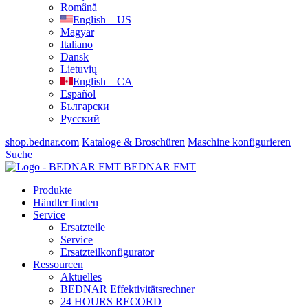
Română
English – US
Magyar
Italiano
Dansk
Lietuvių
English – CA
Español
Български
Русский
shop.bednar.com
Kataloge & Broschüren
Maschine konfigurieren
Suche
BEDNAR FMT
Produkte
Händler finden
Service
Ersatzteile
Service
Ersatzteilkonfigurator
Ressourcen
Aktuelles
BEDNAR Effektivitätsrechner
24 HOURS RECORD