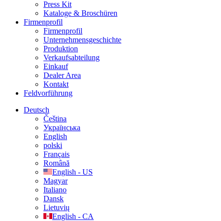
Press Kit
Kataloge & Broschüren
Firmenprofil
Firmenprofil
Unternehmensgeschichte
Produktion
Verkaufsabteilung
Einkauf
Dealer Area
Kontakt
Feldvorführung
Deutsch
Čeština
Українська
English
polski
Français
Română
English - US
Magyar
Italiano
Dansk
Lietuvių
English - CA