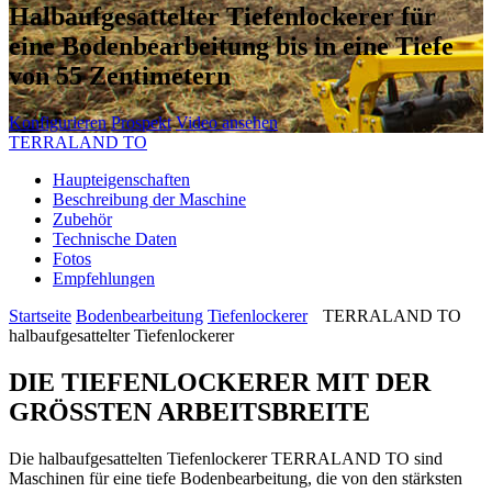
Halbaufgesattelter Tiefenlockerer für
eine Bodenbearbeitung bis in eine Tiefe
von 55 Zentimetern
Konfigurieren
Prospekt
Video ansehen
TERRALAND TO
Haupteigenschaften
Beschreibung der Maschine
Zubehör
Technische Daten
Fotos
Empfehlungen
Startseite
Bodenbearbeitung
Tiefenlockerer
TERRALAND TO
halbaufgesattelter Tiefenlockerer
DIE TIEFENLOCKERER MIT DER
GRÖSSTEN ARBEITSBREITE
Die halbaufgesattelten Tiefenlockerer TERRALAND TO sind
Maschinen für eine tiefe Bodenbearbeitung, die von den stärksten