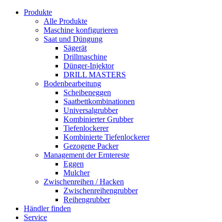
Produkte
Alle Produkte
Maschine konfigurieren
Saat und Düngung
Sägerät
Drillmaschine
Dünger-Injektor
DRILL MASTERS
Bodenbearbeitung
Scheibeneggen
Saatbettkombinationen
Universalgrubber
Kombinierter Grubber
Tiefenlockerer
Kombinierte Tiefenlockerer
Gezogene Packer
Management der Erntereste
Eggen
Mulcher
Zwischenreihen / Hacken
Zwischenreihengrubber
Reihengrubber
Händler finden
Service