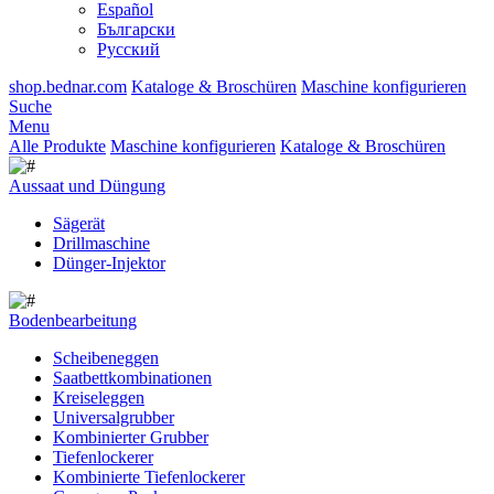
Español
Български
Русский
shop.bednar.com
Kataloge & Broschüren
Maschine konfigurieren
Suche
Menu
Alle Produkte
Maschine konfigurieren
Kataloge & Broschüren
Aussaat und Düngung
Sägerät
Drillmaschine
Dünger-Injektor
Bodenbearbeitung
Scheibeneggen
Saatbettkombinationen
Kreiseleggen
Universalgrubber
Kombinierter Grubber
Tiefenlockerer
Kombinierte Tiefenlockerer