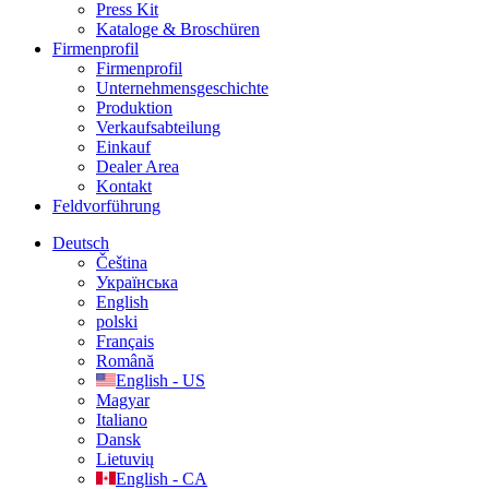
Press Kit
Kataloge & Broschüren
Firmenprofil
Firmenprofil
Unternehmensgeschichte
Produktion
Verkaufsabteilung
Einkauf
Dealer Area
Kontakt
Feldvorführung
Deutsch
Čeština
Українська
English
polski
Français
Română
English - US
Magyar
Italiano
Dansk
Lietuvių
English - CA