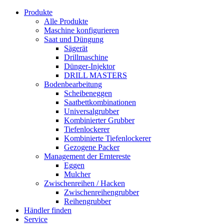
Produkte
Alle Produkte
Maschine konfigurieren
Saat und Düngung
Sägerät
Drillmaschine
Dünger-Injektor
DRILL MASTERS
Bodenbearbeitung
Scheibeneggen
Saatbettkombinationen
Universalgrubber
Kombinierter Grubber
Tiefenlockerer
Kombinierte Tiefenlockerer
Gezogene Packer
Management der Erntereste
Eggen
Mulcher
Zwischenreihen / Hacken
Zwischenreihengrubber
Reihengrubber
Händler finden
Service