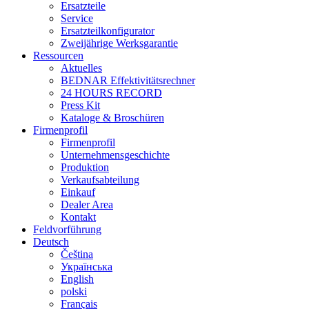
Ersatzteile
Service
Ersatzteilkonfigurator
Zweijährige Werksgarantie
Ressourcen
Aktuelles
BEDNAR Effektivitätsrechner
24 HOURS RECORD
Press Kit
Kataloge & Broschüren
Firmenprofil
Firmenprofil
Unternehmensgeschichte
Produktion
Verkaufsabteilung
Einkauf
Dealer Area
Kontakt
Feldvorführung
Deutsch
Čeština
Українська
English
polski
Français