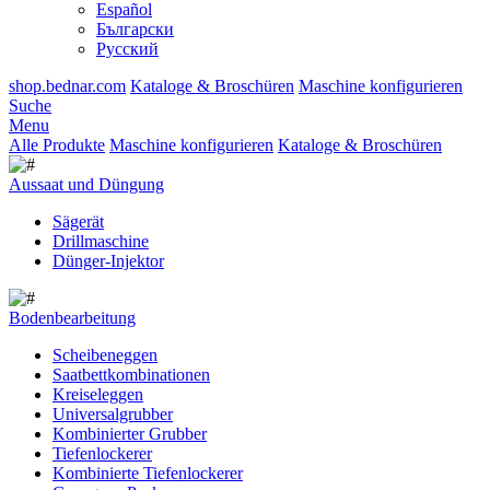
Español
Български
Русский
shop.bednar.com
Kataloge & Broschüren
Maschine konfigurieren
Suche
Menu
Alle Produkte
Maschine konfigurieren
Kataloge & Broschüren
Aussaat und Düngung
Sägerät
Drillmaschine
Dünger-Injektor
Bodenbearbeitung
Scheibeneggen
Saatbettkombinationen
Kreiseleggen
Universalgrubber
Kombinierter Grubber
Tiefenlockerer
Kombinierte Tiefenlockerer