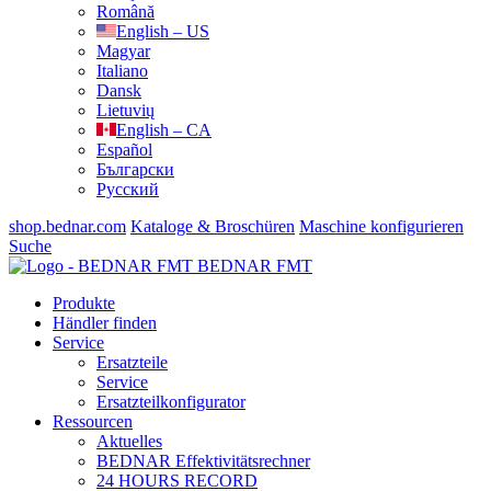
Română
English – US
Magyar
Italiano
Dansk
Lietuvių
English – CA
Español
Български
Русский
shop.bednar.com
Kataloge & Broschüren
Maschine konfigurieren
Suche
BEDNAR FMT
Produkte
Händler finden
Service
Ersatzteile
Service
Ersatzteilkonfigurator
Ressourcen
Aktuelles
BEDNAR Effektivitätsrechner
24 HOURS RECORD