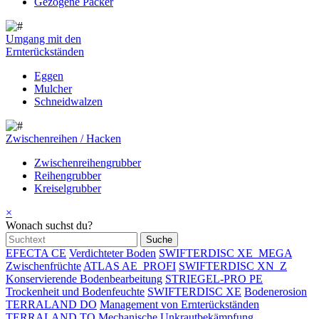
Gezogene Packer
Umgang mit den
Ernterückständen
Eggen
Mulcher
Schneidwalzen
Zwischenreihen / Hacken
Zwischenreihengrubber
Reihengrubber
Kreiselgrubber
×
Wonach suchst du?
EFECTA CE
Verdichteter Boden
SWIFTERDISC XE_MEGA
Zwischenfrüchte
ATLAS AE_PROFI
SWIFTERDISC XN_Z
Konservierende Bodenbearbeitung
STRIEGEL-PRO PE
Trockenheit und Bodenfeuchte
SWIFTERDISC XE
Bodenerosion
TERRALAND DO
Management von Ernterückständen
TERRALAND TO
Mechanische Unkrautbekämpfung