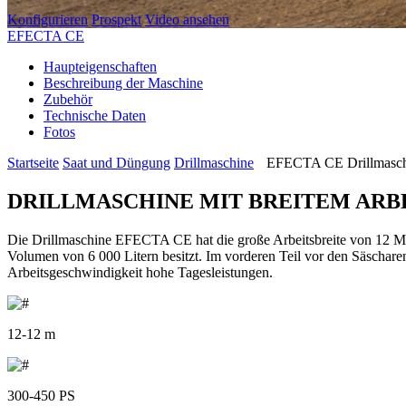
Konfigurieren
Prospekt
Video ansehen
EFECTA CE
Haupteigenschaften
Beschreibung der Maschine
Zubehör
Technische Daten
Fotos
Startseite
Saat und Düngung
Drillmaschine
EFECTA CE Drillmaschin
DRILLMASCHINE MIT BREITEM ARB
Die Drillmaschine EFECTA CE hat die große Arbeitsbreite von 12 Met
Volumen von 6 000 Litern besitzt. Im vorderen Teil vor den Säschare
Arbeitsgeschwindigkeit hohe Tagesleistungen.
12-12 m
300-450 PS