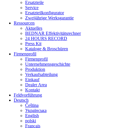
Ersatzteile
Service
Ersatzteilkonfigurator
Zweijährige Werksgarantie
Ressourcen
Aktuelles
BEDNAR Effektivitätsrechner
24 HOURS RECORD
Press Kit
Kataloge & Broschüren
Firmenprofil
Firmenprofil
Unternehmensgeschichte
Produktion
Verkaufsabteilung
Einkauf
Dealer Area
Kontakt
Feldvorführung
Deutsch
Čeština
Українська
English
polski
Français