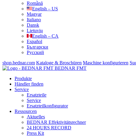
Română
English – US
Magyar
Italiano
Dansk
Lietuvių
English – CA
Español
Български
Русский
shop.bednar.com
Kataloge & Broschüren
Maschine konfigurieren
Su
BEDNAR FMT
Produkte
Händler finden
Service
Ersatzteile
Service
Ersatzteilkonfigurator
Ressourcen
Aktuelles
BEDNAR Effektivitätsrechner
24 HOURS RECORD
Press Kit