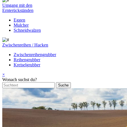
Umgang mit den
Ernterückständen
Eggen
Mulcher
Schneidwalzen
Zwischenreihen / Hacken
Zwischenreihengrubber
Reihengrubber
Kreiselgrubber
×
Wonach suchst du?