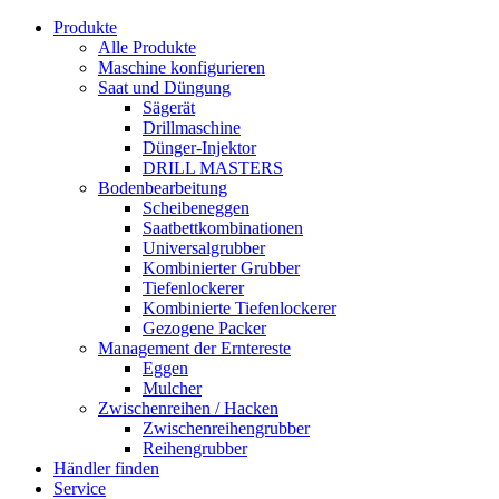
Produkte
Alle Produkte
Maschine konfigurieren
Saat und Düngung
Sägerät
Drillmaschine
Dünger-Injektor
DRILL MASTERS
Bodenbearbeitung
Scheibeneggen
Saatbettkombinationen
Universalgrubber
Kombinierter Grubber
Tiefenlockerer
Kombinierte Tiefenlockerer
Gezogene Packer
Management der Erntereste
Eggen
Mulcher
Zwischenreihen / Hacken
Zwischenreihengrubber
Reihengrubber
Händler finden
Service