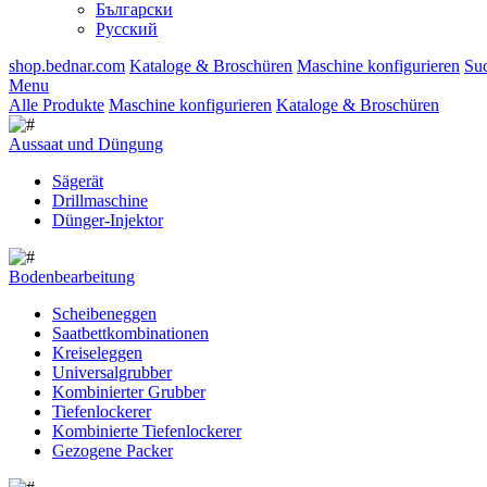
Български
Русский
shop.bednar.com
Kataloge & Broschüren
Maschine konfigurieren
Su
Menu
Alle Produkte
Maschine konfigurieren
Kataloge & Broschüren
Aussaat und Düngung
Sägerät
Drillmaschine
Dünger-Injektor
Bodenbearbeitung
Scheibeneggen
Saatbettkombinationen
Kreiseleggen
Universalgrubber
Kombinierter Grubber
Tiefenlockerer
Kombinierte Tiefenlockerer
Gezogene Packer