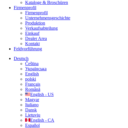
Kataloge & Broschüren
Firmenprofil
Firmenprofil
Unternehmensgeschichte
Produktion
Verkaufsabteilung
Einkauf
Dealer Area
Kontakt
Feldvorführung
Deutsch
Čeština
Українська
English
polski
Français
Română
English - US
Magyar
Italiano
Dansk
Lietuvių
English - CA
Español