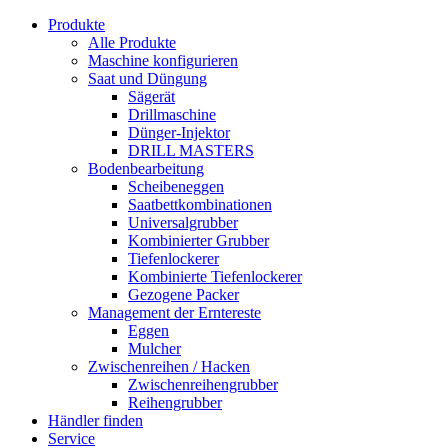
Produkte
Alle Produkte
Maschine konfigurieren
Saat und Düngung
Sägerät
Drillmaschine
Dünger-Injektor
DRILL MASTERS
Bodenbearbeitung
Scheibeneggen
Saatbettkombinationen
Universalgrubber
Kombinierter Grubber
Tiefenlockerer
Kombinierte Tiefenlockerer
Gezogene Packer
Management der Erntereste
Eggen
Mulcher
Zwischenreihen / Hacken
Zwischenreihengrubber
Reihengrubber
Händler finden
Service