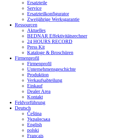
Ersatzteile
Service
Ersatzteilkonfigurator
Zweijährige Werksgarantie
Ressourcen
Aktuelles
BEDNAR Effektivitätsrechner
24 HOURS RECORD
Press Kit
Kataloge & Broschüren
Firmenprofil
Firmenprofil
Unternehmensgeschichte
Produktion
Verkaufsabteilung
Einkauf
Dealer Area
Kontakt
Feldvorführung
Deutsch
Čeština
Українська
English
polski
Français