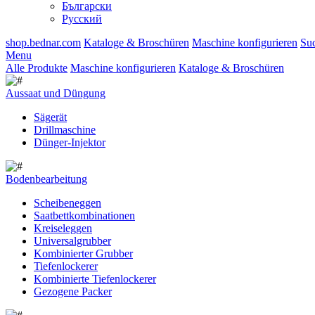
Български
Русский
shop.bednar.com
Kataloge & Broschüren
Maschine konfigurieren
Su
Menu
Alle Produkte
Maschine konfigurieren
Kataloge & Broschüren
Aussaat und Düngung
Sägerät
Drillmaschine
Dünger-Injektor
Bodenbearbeitung
Scheibeneggen
Saatbettkombinationen
Kreiseleggen
Universalgrubber
Kombinierter Grubber
Tiefenlockerer
Kombinierte Tiefenlockerer
Gezogene Packer