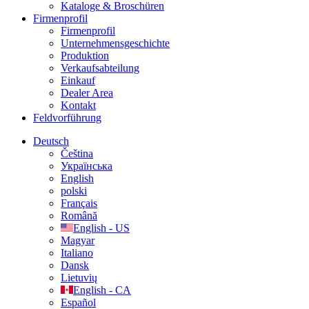
Kataloge & Broschüren
Firmenprofil
Firmenprofil
Unternehmensgeschichte
Produktion
Verkaufsabteilung
Einkauf
Dealer Area
Kontakt
Feldvorführung
Deutsch
Čeština
Українська
English
polski
Français
Română
English - US
Magyar
Italiano
Dansk
Lietuvių
English - CA
Español