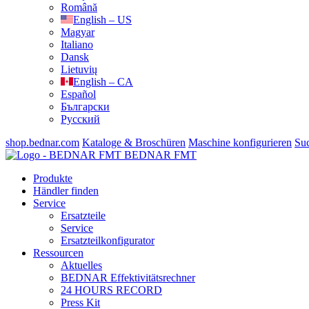
Română
English – US
Magyar
Italiano
Dansk
Lietuvių
English – CA
Español
Български
Русский
shop.bednar.com
Kataloge & Broschüren
Maschine konfigurieren
Su
BEDNAR FMT
Produkte
Händler finden
Service
Ersatzteile
Service
Ersatzteilkonfigurator
Ressourcen
Aktuelles
BEDNAR Effektivitätsrechner
24 HOURS RECORD
Press Kit