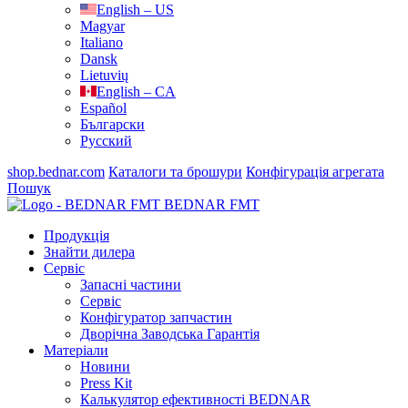
English – US
Magyar
Italiano
Dansk
Lietuvių
English – CA
Español
Български
Русский
shop.bednar.com
Каталоги та брошури
Конфігурація агрегата
Пошук
BEDNAR FMT
Продукція
Знайти дилера
Сервіс
Запасні частини
Сервіс
Конфігуратор запчастин
Дворічна Заводська Гарантія
Матеріали
Новини
Press Kit
Калькулятор ефективності BEDNAR