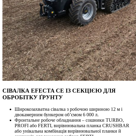
СІВАЛКА EFECTA CE ІЗ СЕКЦІЄЮ ДЛЯ
ОБРОБІТКУ ҐРУНТУ
Широкозахватна сівалка з робочою шириною 12 м і
двокамерним бункером об’ємом 6 000 л.
Фронтальне робоче обладнання – сошники TURBO,
PROFI або FERTI, вирівнювальна планка CRUSHBAR
або унікальна комбінація вирівнювальної планки й