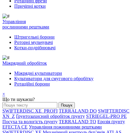
Ротаційні фрези
Причіпні котки
Управління
рослинними рештками
Штригельні борони
Pоторні мульчувачі
Котки-подрібнювачі
Mіжрядний обробіток
Міжрядні культиватори
Культиватори для смугового обробітку
Ротаційні борони
×
Що ти шукаєш?
SWIFTERDISC XE_PROFI
TERRALAND DO
SWIFTERDISC
XN_Z
Ґрунтозахисний обробіток ґрунту
STRIEGEL-PRO PE
Посуха та вологість ґрунту
TERRALAND TO
Ерозія ґрунту
EFECTA CE
Управління пожнивними рештками
SWIFTERDISC XE
Механічний контроль бур’янів
ATLAS