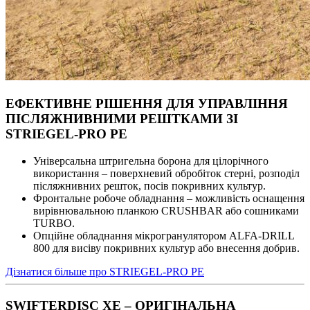
ЕФЕКТИВНЕ РІШЕННЯ ДЛЯ УПРАВЛІННЯ
ПІСЛЯЖНИВНИМИ РЕШТКАМИ ЗІ
STRIEGEL-PRO PE
Універсальна штригельна борона для цілорічного
використання – поверхневий обробіток стерні, розподіл
післяжнивних решток, посів покривних культур.
Фронтальне робоче обладнання – можливість оснащення
вирівнювальною планкою CRUSHBAR або сошниками
TURBO.
Опційне обладнання мікрогранулятором ALFA-DRILL
800 для висіву покривних культур або внесення добрив.
Дізнатися більше про STRIEGEL-PRO PE
SWIFTERDISC XE – ОРИГІНАЛЬНА