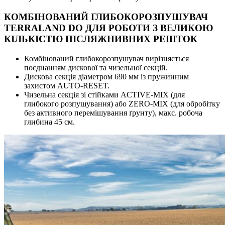
КОМБІНОВАНИЙ ГЛИБОКОРОЗПУШУВАЧ
TERRALAND DO ДЛЯ РОБОТИ З ВЕЛИКОЮ
КІЛЬКІСТЮ ПІСЛЯЖНИВНИХ РЕШТОК
Комбінований глибокорозпушувач вирізняється
поєднанням дискової та чизельної секцій.
Дискова секція діаметром 690 мм із пружинним
захистом AUTO-RESET.
Чизельна секція зі стійками ACTIVE-MIX (для
глибокого розпушування) або ZERO-MIX (для обробітку
без активного перемішування ґрунту), макс. робоча
глибина 45 см.