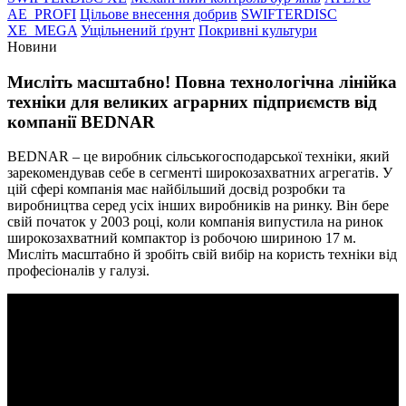
AE_PROFI
Цільове внесення добрив
SWIFTERDISC
XE_MEGA
Ущільнений ґрунт
Покривні культури
Новини
Мисліть масштабно! Повна технологічна лінійка
техніки для великих аграрних підприємств від
компанії BEDNAR
BEDNAR – це виробник сільськогосподарської техніки, який
зарекомендував себе в сегменті широкозахватних агрегатів. У
цій сфері компанія має найбільший досвід розробки та
виробництва серед усіх інших виробників на ринку. Він бере
свій початок у 2003 році, коли компанія випустила на ринок
широкозахватний компактор із робочою шириною 17 м.
Мисліть масштабно й зробіть свій вибір на користь техніки від
професіоналів у галузі.