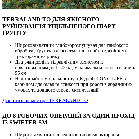
TERRALAND TO ДЛЯ ЯКІСНОГО
РУЙНУВАННЯ УЩІЛЬНЕНОГО ШАРУ
ҐРУНТУ
Широкозахватний глибокорозпушувач для глибокого
обробітку ґрунту в агрегатуванні з найпотужнішими
тракторами на ринку.
Два ряди доліт з гідравлічним захистом із
навантаженням до 1 500 кг, максимальна робоча глибина
55 см.
Надзвичайно міцна конструкція доліт LONG LIFE з
карбідом для більшої стійкості при роботі в абразивних
умовах та довшого строку експлуатації.
Дізнатися більше про TERRALAND TO
ДО 8 РОБОЧИХ ОПЕРАЦІЙ ЗА ОДИН ПРОХІД
ІЗ SWIFTER SM
Широкозахватний передпосівний компактор для