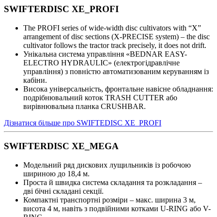
SWIFTERDISC XE_PROFI
The PROFI series of wide-width disc cultivators with “X”
arrangement of disc sections (X-PRECISE system) – the disc
cultivator follows the tractor track precisely, it does not drift.
Унікальна система управління «BEDNAR EASY-
ELECTRO HYDRAULIC» (електрогідравлічне
управління) з повністю автоматизованим керуванням із
кабіни.
Висока універсальність, фронтальне навісне обладнання:
подрібнювальний коток TRASH CUTTER або
вирівнювальна планка CRUSHBAR.
Дізнатися більше про SWIFTEDISC XE_PROFI
SWIFTERDISC XE_MEGA
Модельний ряд дискових лущильників із робочою
шириною до 18,4 м.
Проста й швидка система складання та розкладання –
дві бічні складані секції.
Компактні транспортні розміри – макс. ширина 3 м,
висота 4 м, навіть з подвійними котками U-RING або V-