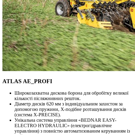
ATLAS AE_PROFI
Широкозахватна дискова борона для обробітку великої
кількості післяжнивних решток.
Діаметр дисків 620 мм з індивідуальним захистом за
допомогою пружини, Х-подібне розташування дисків
(система X-PRECISE).
Унікальна система управління «BEDNAR EASY-
ELECTRO HYDRAULIC» (електрогідравлічне
управління) з повністю автоматизованим керуванням із