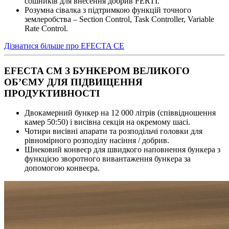
сошників для внесення добрив FERTI.
Розумна сівалка з підтримкою функцій точного
землеробства – Section Control, Task Controller, Variable
Rate Control.
Дізнатися більше про EFECTA CE
EFECTA CM З БУНКЕРОМ ВЕЛИКОГО
ОБ’ЄМУ ДЛЯ ПІДВИЩЕННЯ
ПРОДУКТИВНОСТІ
Двокамерний бункер на 12 000 літрів (співвідношення
камер 50:50) і висівна секція на окремому шасі.
Чотири висівні апарати та розподільчі головки для
рівномірного розподілу насіння / добрив.
Шнековий конвеєр для швидкого наповнення бункера з
функцією зворотного вивантаження бункера за
допомогою конвеєра.