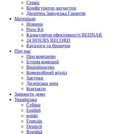
Сервіс
Конфігуратор запчастин
Дворічна Заводська Гарантія
Матеріали
Новини
Press Kit
Калькулятор ефективності BEDNAR
24 HOURS RECORD
Каталоги та брошури
Про нас
Про компанію
Історія компанії
Виробництво
Комерційний відділ
Закупки
Дилерська зона
Контакти
Замовити демо
Українська
Čeština
English
polski
Français
Deutsch
Română