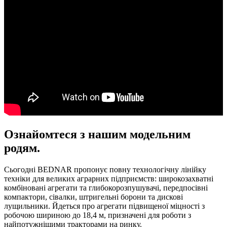
Ознайомтеся з нашим модельним
родям.
Сьогодні BEDNAR пропонує повну технологічну лінійку
техніки для великих аграрних підприємств: широкозахватні
комбіновані агрегати та глибокорозпушувачі, передпосівні
компактори, сівалки, штригельні борони та дискові
лущильники. Йдеться про агрегати підвищеної міцності з
робочою шириною до 18,4 м, призначені для роботи з
найпотужнішими тракторами на ринку.