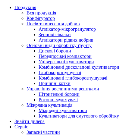
Продукція
Вся продукція
Конфігуратор
Посів та внесення добрив
Аплікатор-мікрогранулятор
Зернові сівалки
Аплікатори рідких добрив
Oсновні види обробітку ґрунту
Дискові борони
Передпосівні компактори
Універсальні культиватори
Комбіновані дисколапові культиватори
Глибокорозпушувачі
Комбіновані глибокорозпушувачі
Причіпні котки
Управління рослинними рештками
Штригельні борони
Pоторні мульчувачі
Міжрядна культивація
Міжрядні культиватори
Культиватори для смугового обробітку
Знайти дилера
Сервіс
Запасні частини