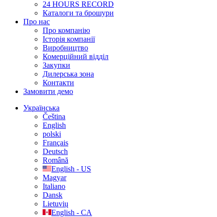
24 HOURS RECORD
Каталоги та брошури
Про нас
Про компанію
Історія компанії
Виробництво
Комерційний відділ
Закупки
Дилерська зона
Контакти
Замовити демо
Українська
Čeština
English
polski
Français
Deutsch
Română
English - US
Magyar
Italiano
Dansk
Lietuvių
English - CA