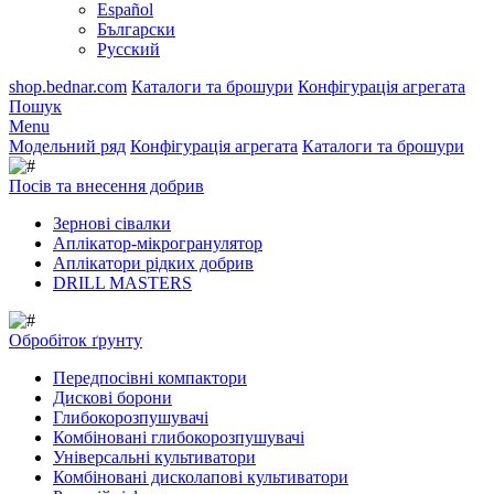
Español
Български
Русский
shop.bednar.com
Каталоги та брошури
Конфігурація агрегата
Пошук
Menu
Модельний ряд
Конфігурація агрегата
Каталоги та брошури
Посів та внесення добрив
Зернові сівалки
Аплікатор-мікрогранулятор
Аплікатори рідких добрив
DRILL MASTERS
Обробіток ґрунту
Передпосівні компактори
Дискові борони
Глибокорозпушувачі
Комбіновані глибокорозпушувачі
Універсальні культиватори
Комбіновані дисколапові культиватори