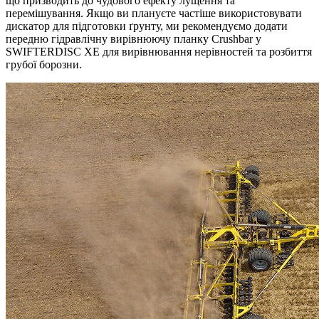
що призводить до чудового ефекту лущення та
перемішування. Якщо ви плануєте частіше використовувати
дискатор для підготовки ґрунту, ми рекомендуємо додати
передню гідравлічну вирівнюючу планку Crushbar у
SWIFTERDISC XE для вирівнювання нерівностей та розбиття
грубої борозни.