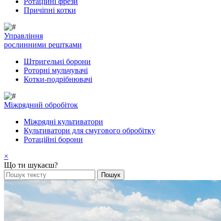
Ротаційні фрези
Причіпні котки
Управління
рослинними рештками
Штригельні борони
Pоторні мульчувачі
Котки-подрібнювачі
Mіжрядний обробіток
Міжрядні культиватори
Культиватори для смугового обробітку
Ротаційні борони
×
Що ти шукаєш?