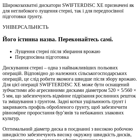
Широкозахватні дискатори SWIFTERDISC XE призначені як
для неглибокого лущення стерні, так і для передпосівної
підготовки ґрунту.
УНІВЕРСАЛЬНІСТЬ
Його істинна назва. Переконайтесь самі.
Лущення стерні після збирання врожаю
Передпосівна підготовка
Дискування стерні – одна з найважливіших польових
операцій. Відповідно до належних сільськогосподарських
операцій, це слід робити якомога швидше після збору врожаю.
Для цієї операції SWIFTERDISC XE може бути оснащений
зубчастими або агресивними дисками діаметром 520 × 5/560 ×
5 мм, що забезпечують відмінне підрізання рослинних решток
та змішування з ґрунтом. Задні котки ущільнюють ґрунт і
закривають профіль обробленого ґрунту, щоб забезпечити
рівномірне проростання бур’янів та небажаних злакових
культур.
Оптимальний діаметр диска в поєднанні з високою робочою
швидкістю забезпечують високу окружну швидкість дисків,