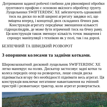
Дотримання заданої робочої глибини для рівномірної обробки
ґрунтового профілю є основою якісного обробітку ґрунту.
Лущильники SWIFTERDISC XE забезпечують однаковий
тиск на диски по всій ширині агрегату завдяки осі, що
зміщена вперед, і концепції двох складаних бічних рам.
Конструкція агрегату передбачає зменшення кількості
гідроциліндрів, де може бути втрачений тиск на бічну раму.
Ця конструкція також зменшує кількість точок змащення і
спрощує маніпуляції з технікою як у полі, так і на дорозі.
БЕЗПЕЧНИЙ ТА ШВИДКИЙ РОЗВОРОТ
З опорними колесами та задніми котками.
Широкозахватний дисковий лущильник SWIFTERDISC XE
легко маневрує на полях. Дискатор застосовує задні котки та
колеса передніх опор на розворотах, лише секція диска
піднімається вгору без необхідності піднімати весь агрегат. Ця
конструкція виключає негативне навантаження на зчіпний
пристрій і розвантажує трактор, коли агрегат розвертається.