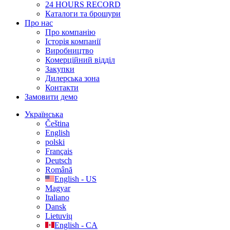
24 HOURS RECORD
Каталоги та брошури
Про нас
Про компанію
Історія компанії
Виробництво
Комерційний відділ
Закупки
Дилерська зона
Контакти
Замовити демо
Українська
Čeština
English
polski
Français
Deutsch
Română
English - US
Magyar
Italiano
Dansk
Lietuvių
English - CA