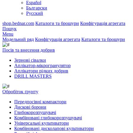
Español
Български
Русский
shop.bednar.com
Каталоги та брошури
Конфігурація агрегата
Пошук
Menu
Модельний ряд
Конфігурація агрегата
Каталоги та брошури
Посів та внесення добрив
Зернові сівалки
Аплікатор-мікрогранулятор
Аплікатори рідких добрив
DRILL MASTERS
Обробіток ґрунту
Передпосівні компактори
Дискові борони
Глибокорозпушувачі
Комбіновані глибокорозпушувачі
Універсальні культиватори
Комбіновані дисколапові культиватори