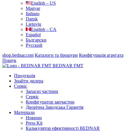
English – US
Magyar
Italiano
Dansk
Lietuvių
English – CA
Español
Български
Русский
shop.bednar.com
Каталоги та брошури
Конфігурація агрегата
Пошук
BEDNAR FMT
Продукція
Знайти дилера
Сервіс
Запасні частини
Сервіс
Конфігуратор запчастин
Дворічна Заводська Гарантія
Матеріали
Новини
Press Kit
Калькулятор ефективності BEDNAR