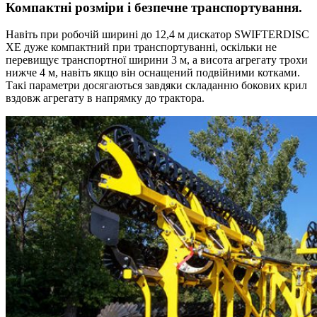
Компактні розміри і безпечне транспортування.
Навіть при робочій ширині до 12,4 м дискатор SWIFTERDISC
XE дуже компактний при транспортуванні, оскільки не
перевищує транспортної ширини 3 м, а висота агрегату трохи
нижче 4 м, навіть якщо він оснащений подвійними котками.
Такі параметри досягаються завдяки складанню бокових крил
вздовж агрегату в напрямку до трактора.