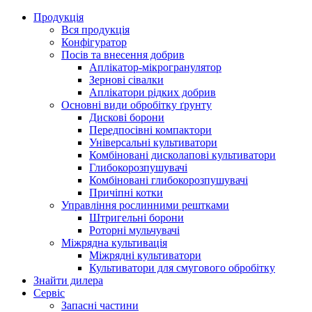
Продукція
Вся продукція
Конфігуратор
Посів та внесення добрив
Аплікатор-мікрогранулятор
Зернові сівалки
Аплікатори рідких добрив
Oсновні види обробітку ґрунту
Дискові борони
Передпосівні компактори
Універсальні культиватори
Комбіновані дисколапові культиватори
Глибокорозпушувачі
Комбіновані глибокорозпушувачі
Причіпні котки
Управління рослинними рештками
Штригельні борони
Pоторні мульчувачі
Міжрядна культивація
Міжрядні культиватори
Культиватори для смугового обробітку
Знайти дилера
Сервіс
Запасні частини