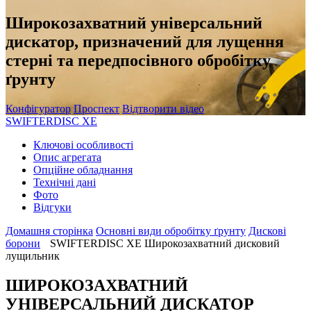
Широкозахватний універсальний
дискатор, призначений для лущення
стерні та передпосівного обробітку
ґрунту
Конфігуратор
Проспект
Відтворити відео
SWIFTERDISC XE
Ключові особливості
Oпис агрегата
Oпційне обладнання
Технічні дані
Фото
Відгуки
Домашня сторінка
Oсновні види обробітку ґрунту
Дискові
борони
SWIFTERDISC XE Широкозахватний дисковий
лущильник
ШИРОКОЗАХВАТНИЙ
УНІВЕРСАЛЬНИЙ ДИСКАТОР