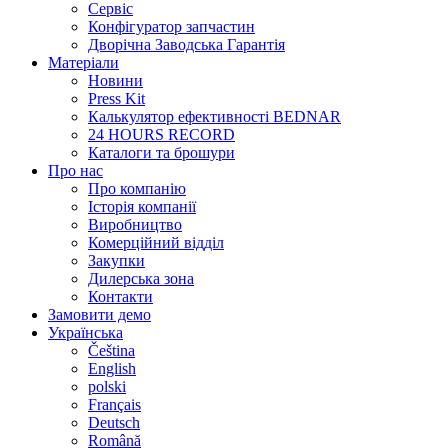
Сервіс
Конфігуратор запчастин
Дворічна Заводська Гарантія
Матеріали
Новини
Press Kit
Калькулятор ефективності BEDNAR
24 HOURS RECORD
Каталоги та брошури
Про нас
Про компанію
Історія компанії
Виробництво
Комерційний відділ
Закупки
Дилерська зона
Контакти
Замовити демо
Українська
Čeština
English
polski
Français
Deutsch
Română