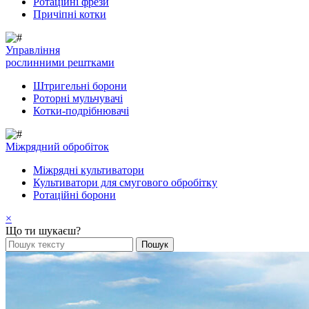
Ротаційні фрези
Причіпні котки
Управління
рослинними рештками
Штригельні борони
Pоторні мульчувачі
Котки-подрібнювачі
Mіжрядний обробіток
Міжрядні культиватори
Культиватори для смугового обробітку
Ротаційні борони
×
Що ти шукаєш?