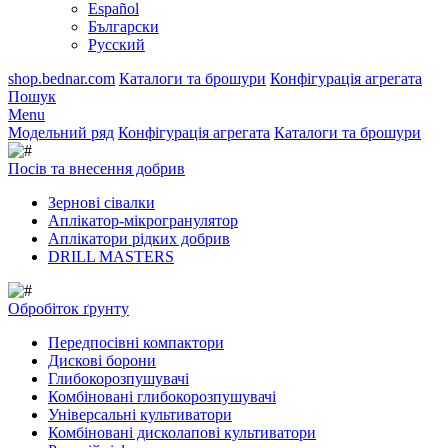
Español
Български
Русский
shop.bednar.com
Каталоги та брошури
Конфігурація агрегата
Пошук
Menu
Модельний ряд
Конфігурація агрегата
Каталоги та брошури
Посів та внесення добрив
Зернові сівалки
Аплікатор-мікрогранулятор
Аплікатори рідких добрив
DRILL MASTERS
Обробіток ґрунту
Передпосівні компактори
Дискові борони
Глибокорозпушувачі
Комбіновані глибокорозпушувачі
Універсальні культиватори
Комбіновані дисколапові культиватори