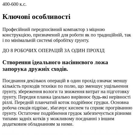
400-600 к.с.
Ключові особливості
Професійний передпосівний компактор з міцною
конструкцією, призначений для роботи як по традиційній, так
і по мінімальній системі обробітку ґрунту.
ДО 8 РОБОЧИХ ОПЕРАЦІЙ ЗА ОДИН ПРОХІД
Cтворення ідеального насіннєвого ложа
запорука дружніх сходів.
Поєднання декількох операцій в один прохід означає меншу
кількість проходів техніки по полю, що зменшує ущільнення
ґрунту, збереження вологи та зниження витрат на підготовку
ґрунту. Передня планка ідеально вирівнює будь-які нерівності
ріллі. Передній планчатий коток подрібнює грудки. Основна
робоча секція підрізає, збагачує киснем та сприяє прогріванню
ґрунту. Остаточне подрібнення грудок забезпечується різними
типами задніх котків у можливому поєднанні з іншим
додатковим обладнанням за ними.