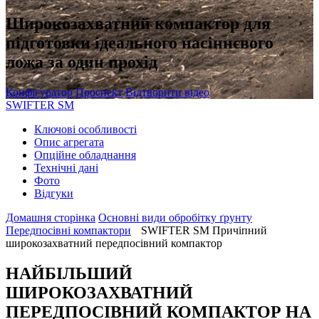
Широкозахватний компактор для
підготовки ідеального насіннєвого
ложа за один прохід
Конфігуратор
Проспект
Відтворити відео
SWIFTER SM
Ключові особливості
Oпис агрегата
Oпційне обладнання
Технічні дані
Фото
Відгуки
Домашня сторінка
Oсновні види обробітку ґрунту
Передпосівні компактори
SWIFTER SM Причіпний
широкозахватний передпосівний компактор
НАЙБІЛЬШИЙ
ШИРОКОЗАХВАТНИЙ
ПЕРЕДПОСІВНИЙ КОМПАКТОР НА