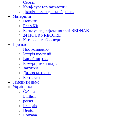
Сервіс
Конфігуратор запчастин
Дворічна Заводська Гарантія
Матеріали
Новини
Press Kit
Калькулятор ефективності BEDNAR
24 HOURS RECORD
Каталоги та брошури
Про нас
Про компанію
Історія компанії
Виробництво
Комерційний відділ
Закупки
Дилерська зона
Контакти
Замовити демо
Українська
Čeština
English
polski
Français
Deutsch
Română