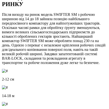
РИНКУ
Після виходу на ринок модель SWIFTER SM з робочою
шириною від 14 до 18 зайняла позицію найбільшого
передпосівного компактору для найпотужніших тракторів.
Оскільки часові рамки для обробітку ґрунту зменшуються,
вимоги великих сільськогосподарських підприємств до
кількості оброблених гектарів зростають. Найширший
компактор SWIFTER SM може обробляти понад 230 га на
день. Однією з переваг є незалежне кріплення робочих секцій
для ідеального копіювання поверхні поля, навіть на такій
великій робочій ширині. Завдяки запатентованій системі
BAR-LOCK, складання та розкладання агрегату в
транспортне та робоче положення дуже легке та безпечне.
2-12 см
14-18 м