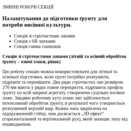
ЗМІННІ РОБОЧІ СЕКЦІЇ
Налаштування до підготовки ґрунту для
потреби висівної культури.
Секція зі стрілчастими лапами
Секція з SB лапками
Секція гамма сошників
Секція зі стрілчастими лапами (літній та осінній обробіток
ґрунту – озимі злаки, ріпак)
Цю робочу секцію можна використовувати для літньої та
осінньої підготовки, коли ґрунт потрібно розпушити,
підрізати та перемішати. Два ряди стрілчастих лап розміром
270 мм мають у рядах повне перекриття, підрізають профіль
ґрунту по всій ширині агрегату, створюючи суцільне посівне
ложе. Завдяки робочому куту атаки лап здійснюється
інтенсивний обробіток ґрунту, в результаті чого утворюється
розпушений верхній шар. Кожна лапа закріплена на
підпружиненій стійці, чим досягається „3D ефект“
(горизонтальний та вертикальний рух), який захищає лапу від
пошкодження.