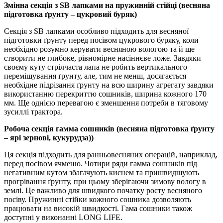
Змінна секція з SB лапками на пружинній стійці (весняна
підготовка ґрунту – цукровий буряк)
Секція з SB лапками особливо підходить для весняної
підготовки ґрунту перед посівом цукрового буряку, коли
необхідно розумно керувати весняною вологою та й ще
створити не глибоке, рівномірне насіннєве ложе. Завдяки
своєму куту стрілчаста лапа не робить вертикального
перемішування ґрунту, але, тим не менш, досягається
необхідне підрізання ґрунту на всю ширину агрегату завдяки
використанню перекриттю сошників, ширина кожного 170
мм. Ще однією перевагою є зменшення потреби в тяговому
зусиллі трактора.
Робоча секція гамма сошників (весняна підготовка ґрунту
– ярі зернові, кукурудза))
Ця секція підходить для ранньовесняних операцій, наприклад,
перед посівом ячменю. Чотири ряди гамма сошників під
негативним кутом збагачують киснем та пришвидшують
прогрівання ґрунту, при цьому зберігаючи зимову вологу в
землі. Це важливо для швидкого початку росту весняного
посіву. Пружинні стійки кожного сошника дозволяють
працювати на високій швидкості. Гама сошники також
доступні у виконанні LONG LIFE.