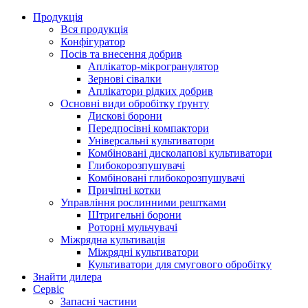
Продукція
Вся продукція
Конфігуратор
Посів та внесення добрив
Аплікатор-мікрогранулятор
Зернові сівалки
Аплікатори рідких добрив
Oсновні види обробітку ґрунту
Дискові борони
Передпосівні компактори
Універсальні культиватори
Комбіновані дисколапові культиватори
Глибокорозпушувачі
Комбіновані глибокорозпушувачі
Причіпні котки
Управління рослинними рештками
Штригельні борони
Pоторні мульчувачі
Міжрядна культивація
Міжрядні культиватори
Культиватори для смугового обробітку
Знайти дилера
Сервіс
Запасні частини