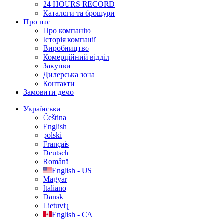
24 HOURS RECORD
Каталоги та брошури
Про нас
Про компанію
Історія компанії
Виробництво
Комерційний відділ
Закупки
Дилерська зона
Контакти
Замовити демо
Українська
Čeština
English
polski
Français
Deutsch
Română
English - US
Magyar
Italiano
Dansk
Lietuvių
English - CA