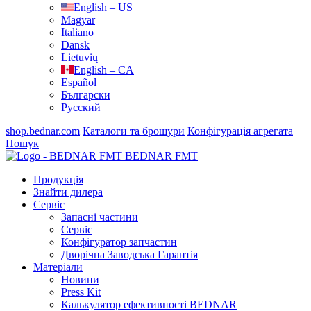
English – US
Magyar
Italiano
Dansk
Lietuvių
English – CA
Español
Български
Русский
shop.bednar.com
Каталоги та брошури
Конфігурація агрегата
Пошук
BEDNAR FMT
Продукція
Знайти дилера
Сервіс
Запасні частини
Сервіс
Конфігуратор запчастин
Дворічна Заводська Гарантія
Матеріали
Новини
Press Kit
Калькулятор ефективності BEDNAR