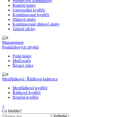
Předseťové kompaktory
Rotační brány
Univerzální kypřiče
Kombinované kypřiče
Dlátové pluhy
Kombinované dlátové pluhy
Tažené pěchy
Management
Posklizňových zbytků
Polní brány
Mulčovače
Řezací válce
Meziřádková / Řádková kultivace
Meziřádkové kypřiče
Řádkové kypřiče
Rotační kypřiče
×
Co hledáte?