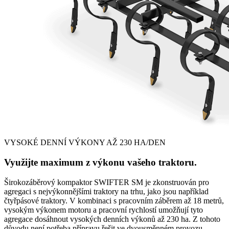
VYSOKÉ DENNÍ VÝKONY AŽ 230 HA/DEN
Využijte maximum z výkonu vašeho traktoru.
Širokozáběrový kompaktor SWIFTER SM je zkonstruován pro
agregaci s nejvýkonnějšími traktory na trhu, jako jsou například
čtyřpásové traktory. V kombinaci s pracovním záběrem až 18 metrů,
vysokým výkonem motoru a pracovní rychlostí umožňují tyto
agregace dosáhnout vysokých denních výkonů až 230 ha. Z tohoto
důvodu není potřeba přípravu řešit ve dvousměnném provozu.