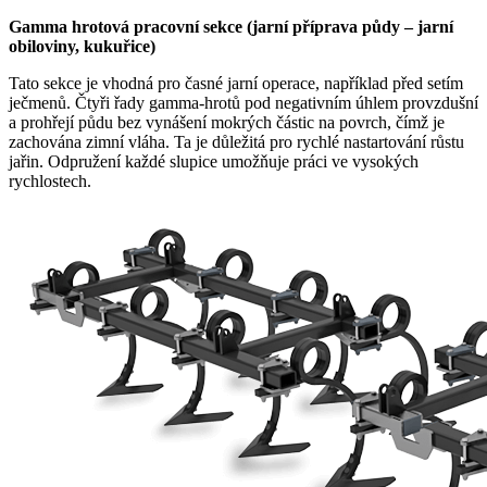
Gamma hrotová pracovní sekce (jarní příprava půdy – jarní
obiloviny, kukuřice)
Tato sekce je vhodná pro časné jarní operace, například před setím
ječmenů. Čtyři řady gamma-hrotů pod negativním úhlem provzdušní
a prohřejí půdu bez vynášení mokrých částic na povrch, čímž je
zachována zimní vláha. Ta je důležitá pro rychlé nastartování růstu
jařin. Odpružení každé slupice umožňuje práci ve vysokých
rychlostech.