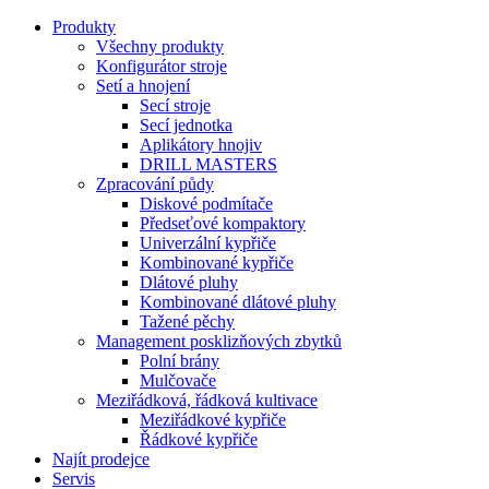
Produkty
Všechny produkty
Konfigurátor stroje
Setí a hnojení
Secí stroje
Secí jednotka
Aplikátory hnojiv
DRILL MASTERS
Zpracování půdy
Diskové podmítače
Předseťové kompaktory
Univerzální kypřiče
Kombinované kypřiče
Dlátové pluhy
Kombinované dlátové pluhy
Tažené pěchy
Management posklizňových zbytků
Polní brány
Mulčovače
Meziřádková, řádková kultivace
Meziřádkové kypřiče
Řádkové kypřiče
Najít prodejce
Servis