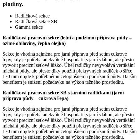
plodiny.
Radličková sekce
Radličková sekce SB
Gamma sekce
Radličková pracovní sekce (letní a podzimní příprava půdy –
ozimé obiloviny, řepka olejka)
Sekce je vhodná zejména pro jarní přípravu před setím cukrové
řepy, kdy je potřeba adekvátně hospodařit s jarní vláhou, ale přesto
vytvořit precizní seťové lůžko. Úhel radličky nevyvolává vertikální
míchání půdy, ale přesto díky použití překryvných radliček o šířce
170 mm dojde k potřebnému celoplošnému podříznutí půdy. Dalším
benefitem je snížení požadavku na výkon tažného prostředku.
Radličková pracovní sekce SB s jarními radličkami (jarní
příprava půdy – cukrová řepa)
Sekce je vhodná zejména pro jarní přípravu před setím cukrové
řepy, kdy je potřeba adekvátně hospodařit s jarní vláhou, ale přesto
vytvořit precizní seťové lůžko. Úhel radličky nevyvolává vertikální
míchání půdy, ale přesto díky použití překryvných radliček o šířce
170 mm dojde k potřebnému celoplošnému podříznutí půdy. Dalším
benefitem je snížení požadavku na výkon tažného prostředku.