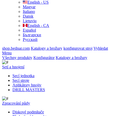
English - US
Magyar
Italiano
Dansk
Lietuvių
English - CA
Español
Български
Русский
shop.bednar.com
Katalogy a brožury
konfigurovat stroj
Vyhledat
Menu
Všechny produkty
Konfigurátor
Katalogy a brožury
Setí a hnojení
Secí jednotka
Secí stroje
Aplikátory hnojiv
DRILL MASTERS
Zpracování půdy
Diskové podmítače