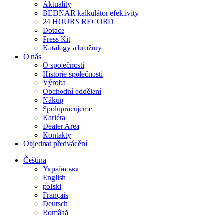
Aktuality
BEDNAR kalkulátor efektivity
24 HOURS RECORD
Dotace
Press Kit
Katalogy a brožury
O nás
O společnosti
Historie společnosti
Výroba
Obchodní oddělení
Nákup
Spolupracujeme
Kariéra
Dealer Area
Kontakty
Objednat předvádění
Čeština
Українська
English
polski
Français
Deutsch
Română