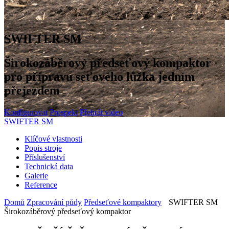
SWIFTER SM
Širokozáběrový předseťový kompaktor
pro přípravu seťového lůžka jedním
přejezdem
Konfigurovat
Prospekt
Přehrát video
SWIFTER SM
Klíčové vlastnosti
Popis stroje
Příslušenství
Technická data
Galerie
Reference
Domů
Zpracování půdy
Předseťové kompaktory
SWIFTER SM
Širokozáběrový předseťový kompaktor