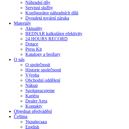
Náhradní díly
Servisní služby
Konfigurátor náhradních dílů
Dvouletá tovární záruka
Materiály
Aktuality
BEDNAR kalkulátor efektivity
24 HOURS RECORD
Dotace
Press Kit
Katalogy a brožury
O nás
O společnosti
Historie společnosti
Výroba
Obchodní oddělení
Nákup
Spolupracujeme
Kariéra
Dealer Area
Kontakty
Objednat předvádění
Čeština
Українська
English