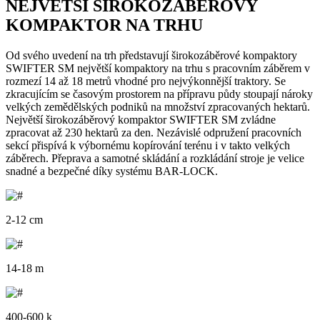
NEJVĚTŠÍ ŠIŘOKOZÁBĚROVÝ
KOMPAKTOR NA TRHU
Od svého uvedení na trh představují širokozáběrové kompaktory
SWIFTER SM největší kompaktory na trhu s pracovním záběrem v
rozmezí 14 až 18 metrů vhodné pro nejvýkonnější traktory. Se
zkracujícím se časovým prostorem na přípravu půdy stoupají nároky
velkých zemědělských podniků na množství zpracovaných hektarů.
Největší širokozáběrový kompaktor SWIFTER SM zvládne
zpracovat až 230 hektarů za den. Nezávislé odpružení pracovních
sekcí přispívá k výbornému kopírování terénu i v takto velkých
záběrech. Přeprava a samotné skládání a rozkládání stroje je velice
snadné a bezpečné díky systému BAR-LOCK.
2-12 cm
14-18 m
400-600 k