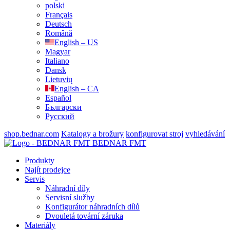
polski
Français
Deutsch
Română
English – US
Magyar
Italiano
Dansk
Lietuvių
English – CA
Español
Български
Русский
shop.bednar.com
Katalogy a brožury
konfigurovat stroj
vyhledávání
BEDNAR FMT
Produkty
Najít prodejce
Servis
Náhradní díly
Servisní služby
Konfigurátor náhradních dílů
Dvouletá tovární záruka
Materiály