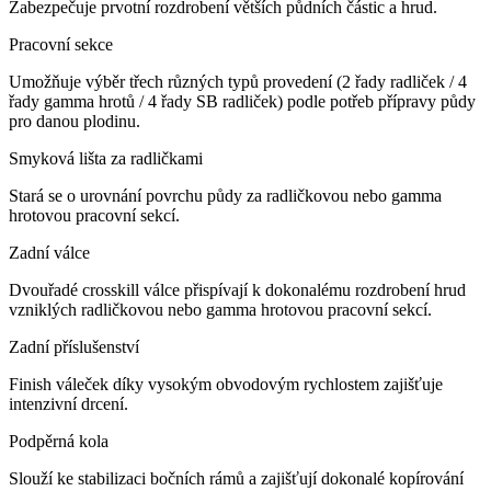
Zabezpečuje prvotní rozdrobení větších půdních částic a hrud.
Pracovní sekce
Umožňuje výběr třech různých typů provedení (2 řady radliček / 4
řady gamma hrotů / 4 řady SB radliček) podle potřeb přípravy půdy
pro danou plodinu.
Smyková lišta za radličkami
Stará se o urovnání povrchu půdy za radličkovou nebo gamma
hrotovou pracovní sekcí.
Zadní válce
Dvouřadé crosskill válce přispívají k dokonalému rozdrobení hrud
vzniklých radličkovou nebo gamma hrotovou pracovní sekcí.
Zadní příslušenství
Finish váleček díky vysokým obvodovým rychlostem zajišťuje
intenzivní drcení.
Podpěrná kola
Slouží ke stabilizaci bočních rámů a zajišťují dokonalé kopírování