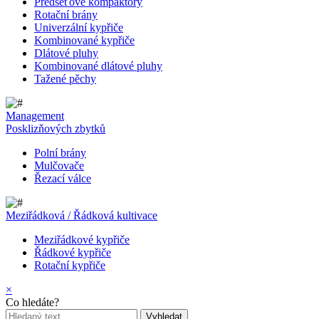
Předseťové kompaktory
Rotační brány
Univerzální kypřiče
Kombinované kypřiče
Dlátové pluhy
Kombinované dlátové pluhy
Tažené pěchy
Management
Posklizňových zbytků
Polní brány
Mulčovače
Řezací válce
Meziřádková / Řádková kultivace
Meziřádkové kypřiče
Řádkové kypřiče
Rotační kypřiče
×
Co hledáte?