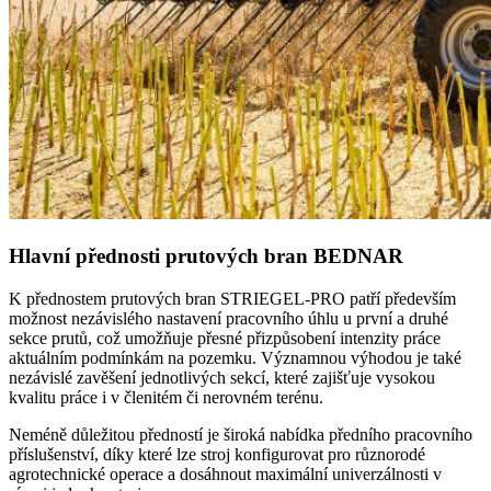
Hlavní přednosti prutových bran BEDNAR
K přednostem prutových bran STRIEGEL-PRO patří především
možnost nezávislého nastavení pracovního úhlu u první a druhé
sekce prutů, což umožňuje přesné přizpůsobení intenzity práce
aktuálním podmínkám na pozemku. Významnou výhodou je také
nezávislé zavěšení jednotlivých sekcí, které zajišťuje vysokou
kvalitu práce i v členitém či nerovném terénu.
Neméně důležitou předností je široká nabídka předního pracovního
příslušenství, díky které lze stroj konfigurovat pro různorodé
agrotechnické operace a dosáhnout maximální univerzálnosti v