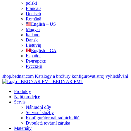
polski
Français
Deutsch
Română
English – US
Magyar
Italiano
Dansk
Lietuvių
English – CA
Español
Български
Русский
shop.bednar.com
Katalogy a brožury
konfigurovat stroj
vyhledávání
BEDNAR FMT
Produkty
Najít prodejce
Servis
Náhradní díly
Servisní služby
Konfigurátor náhradních dílů
Dvouletá tovární záruka
Materiály