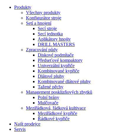
Produkty
Všechny produkty
Konfigurátor stroje
Setí a hnojení
Secí stroje
Secí jednotka
Aplikátory hnojiv
DRILL MASTERS
Zpracování půdy
Diskové podmítače
Předseťové kompaktory
Univerzální kypřiče
Kombinované kypřiče
Dlátové pluhy
Kombinované dlátové pluhy
Tažené pěchy
Management posklizňových zbytků
Polní brány
Mulčovače
Meziřádková, řádková kultivace
Meziřádkové kypřiče
Řádkové kypřiče
Najít prodejce
Servis