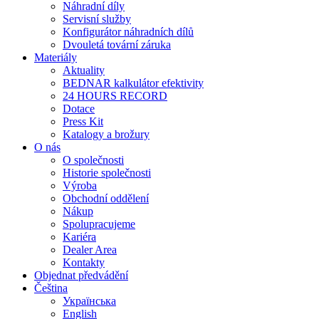
Náhradní díly
Servisní služby
Konfigurátor náhradních dílů
Dvouletá tovární záruka
Materiály
Aktuality
BEDNAR kalkulátor efektivity
24 HOURS RECORD
Dotace
Press Kit
Katalogy a brožury
O nás
O společnosti
Historie společnosti
Výroba
Obchodní oddělení
Nákup
Spolupracujeme
Kariéra
Dealer Area
Kontakty
Objednat předvádění
Čeština
Українська
English