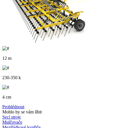
12 m
230-350 k
4 cm
Prohlédnout
Mohlo by se vám líbit
Secí stroje
Mulčovače
Meziřádkové kypřiče