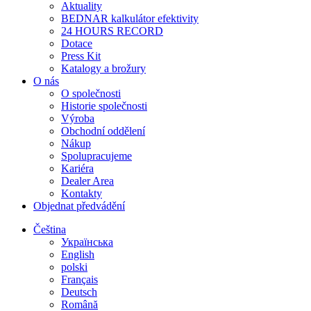
Aktuality
BEDNAR kalkulátor efektivity
24 HOURS RECORD
Dotace
Press Kit
Katalogy a brožury
O nás
O společnosti
Historie společnosti
Výroba
Obchodní oddělení
Nákup
Spolupracujeme
Kariéra
Dealer Area
Kontakty
Objednat předvádění
Čeština
Українська
English
polski
Français
Deutsch
Română