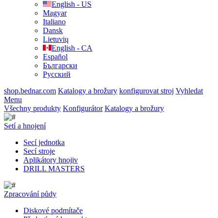
English - US
Magyar
Italiano
Dansk
Lietuvių
English - CA
Español
Български
Русский
shop.bednar.com
Katalogy a brožury
konfigurovat stroj
Vyhledat
Menu
Všechny produkty
Konfigurátor
Katalogy a brožury
Setí a hnojení
Secí jednotka
Secí stroje
Aplikátory hnojiv
DRILL MASTERS
Zpracování půdy
Diskové podmítače