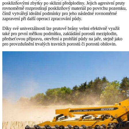
posklizňovými zbytky po sklizni předplodiny. Jejich agresivní pruty
rovnoměrně rozprostírají posklizňový materiál po povrchu pozemku,
čímž vytvářejí ideální podmínky pro jeho následné rovnoměrné
zapravení při další operaci zpracování půdy.
Díky své univerzálnosti lze prutové brány velmi efektivně využít
také pro první mělkou podmítku, zakládání porostů meziplodin,
předseťovou přípravu, otevření a prohřátí půdy na jaře, stejně jako
pro provzdušnění trvalých travních porostů či porostů obilovin.