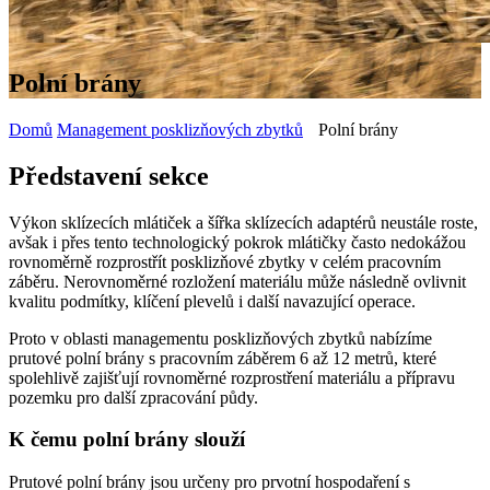
Polní brány
Domů
Management posklizňových zbytků
Polní brány
Představení sekce
Výkon sklízecích mlátiček a šířka sklízecích adaptérů neustále roste,
avšak i přes tento technologický pokrok mlátičky často nedokážou
rovnoměrně rozprostřít posklizňové zbytky v celém pracovním
záběru. Nerovnoměrné rozložení materiálu může následně ovlivnit
kvalitu podmítky, klíčení plevelů i další navazující operace.
Proto v oblasti managementu posklizňových zbytků nabízíme
prutové polní brány s pracovním záběrem 6 až 12 metrů, které
spolehlivě zajišťují rovnoměrné rozprostření materiálu a přípravu
pozemku pro další zpracování půdy.
K čemu polní brány slouží
Prutové polní brány jsou určeny pro prvotní hospodaření s