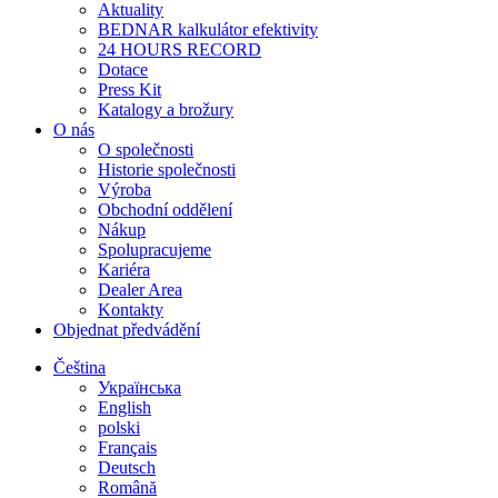
Aktuality
BEDNAR kalkulátor efektivity
24 HOURS RECORD
Dotace
Press Kit
Katalogy a brožury
O nás
O společnosti
Historie společnosti
Výroba
Obchodní oddělení
Nákup
Spolupracujeme
Kariéra
Dealer Area
Kontakty
Objednat předvádění
Čeština
Українська
English
polski
Français
Deutsch
Română