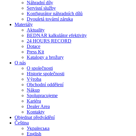
Náhradní díly
Servisní služby
Konfigurátor náhradních dílů
Dvouletá tovární záruka
Materiály
Aktuality
BEDNAR kalkulátor efektivity
24 HOURS RECORD
Dotace
Press Kit
Katalogy a brožury
O nás
O společnosti
Historie společnosti
Výroba
Obchodní oddělení
Nákup
Spolupracujeme
Kariéra
Dealer Area
Kontakty
Objednat předvádění
Čeština
Українська
English