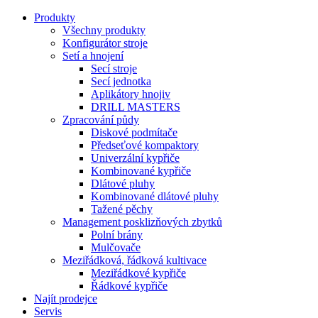
Produkty
Všechny produkty
Konfigurátor stroje
Setí a hnojení
Secí stroje
Secí jednotka
Aplikátory hnojiv
DRILL MASTERS
Zpracování půdy
Diskové podmítače
Předseťové kompaktory
Univerzální kypřiče
Kombinované kypřiče
Dlátové pluhy
Kombinované dlátové pluhy
Tažené pěchy
Management posklizňových zbytků
Polní brány
Mulčovače
Meziřádková, řádková kultivace
Meziřádkové kypřiče
Řádkové kypřiče
Najít prodejce
Servis