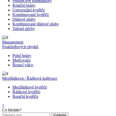
Předseťové kompaktory
Rotační brány
Univerzální kypřiče
Kombinované kypřiče
Dlátové pluhy
Kombinované dlátové pluhy
Tažené pěchy
Management
Posklizňových zbytků
Polní brány
Mulčovače
Řezací válce
Meziřádková / Řádková kultivace
Meziřádkové kypřiče
Řádkové kypřiče
Rotační kypřiče
×
Co hledáte?