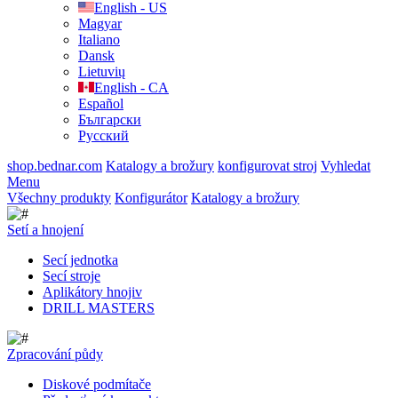
English - US
Magyar
Italiano
Dansk
Lietuvių
English - CA
Español
Български
Русский
shop.bednar.com
Katalogy a brožury
konfigurovat stroj
Vyhledat
Menu
Všechny produkty
Konfigurátor
Katalogy a brožury
Setí a hnojení
Secí jednotka
Secí stroje
Aplikátory hnojiv
DRILL MASTERS
Zpracování půdy
Diskové podmítače