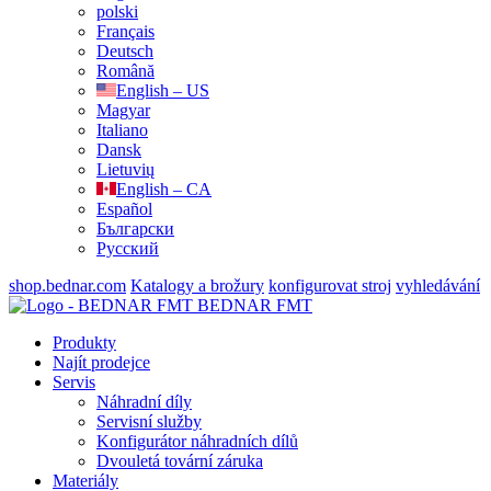
polski
Français
Deutsch
Română
English – US
Magyar
Italiano
Dansk
Lietuvių
English – CA
Español
Български
Русский
shop.bednar.com
Katalogy a brožury
konfigurovat stroj
vyhledávání
BEDNAR FMT
Produkty
Najít prodejce
Servis
Náhradní díly
Servisní služby
Konfigurátor náhradních dílů
Dvouletá tovární záruka
Materiály