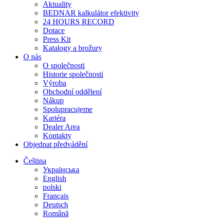
Aktuality
BEDNAR kalkulátor efektivity
24 HOURS RECORD
Dotace
Press Kit
Katalogy a brožury
O nás
O společnosti
Historie společnosti
Výroba
Obchodní oddělení
Nákup
Spolupracujeme
Kariéra
Dealer Area
Kontakty
Objednat předvádění
Čeština
Українська
English
polski
Français
Deutsch
Română