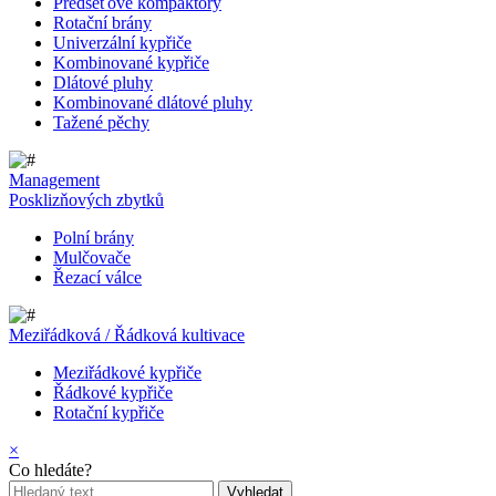
Předseťové kompaktory
Rotační brány
Univerzální kypřiče
Kombinované kypřiče
Dlátové pluhy
Kombinované dlátové pluhy
Tažené pěchy
Management
Posklizňových zbytků
Polní brány
Mulčovače
Řezací válce
Meziřádková / Řádková kultivace
Meziřádkové kypřiče
Řádkové kypřiče
Rotační kypřiče
×
Co hledáte?