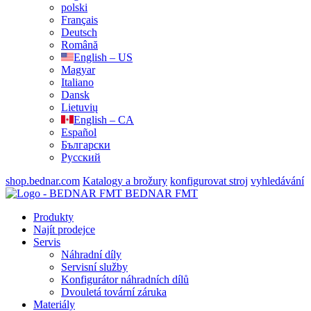
polski
Français
Deutsch
Română
English – US
Magyar
Italiano
Dansk
Lietuvių
English – CA
Español
Български
Русский
shop.bednar.com
Katalogy a brožury
konfigurovat stroj
vyhledávání
BEDNAR FMT
Produkty
Najít prodejce
Servis
Náhradní díly
Servisní služby
Konfigurátor náhradních dílů
Dvouletá tovární záruka
Materiály