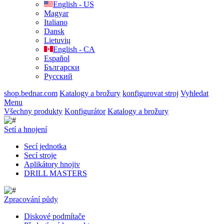
English - US
Magyar
Italiano
Dansk
Lietuvių
English - CA
Español
Български
Русский
shop.bednar.com
Katalogy a brožury
konfigurovat stroj
Vyhledat
Menu
Všechny produkty
Konfigurátor
Katalogy a brožury
Setí a hnojení
Secí jednotka
Secí stroje
Aplikátory hnojiv
DRILL MASTERS
Zpracování půdy
Diskové podmítače