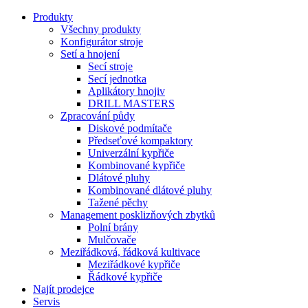
Produkty
Všechny produkty
Konfigurátor stroje
Setí a hnojení
Secí stroje
Secí jednotka
Aplikátory hnojiv
DRILL MASTERS
Zpracování půdy
Diskové podmítače
Předseťové kompaktory
Univerzální kypřiče
Kombinované kypřiče
Dlátové pluhy
Kombinované dlátové pluhy
Tažené pěchy
Management posklizňových zbytků
Polní brány
Mulčovače
Meziřádková, řádková kultivace
Meziřádkové kypřiče
Řádkové kypřiče
Najít prodejce
Servis