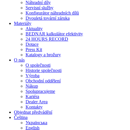
Náhradní díly
Servisní služby
Konfigurátor náhradních dílů
Dvouletá tovární záruka
Materiály
Aktuality
BEDNAR kalkulátor efektivity
24 HOURS RECORD
Dotace
Press Kit
Katalogy a brožury
O nás
O společnosti
Historie společnosti
Výroba
Obchodní oddělení
Nákup
Spolupracujeme
Kariéra
Dealer Area
Kontakty
Objednat předvádění
Čeština
Українська
English