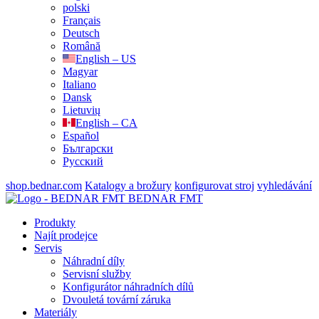
polski
Français
Deutsch
Română
English – US
Magyar
Italiano
Dansk
Lietuvių
English – CA
Español
Български
Русский
shop.bednar.com
Katalogy a brožury
konfigurovat stroj
vyhledávání
BEDNAR FMT
Produkty
Najít prodejce
Servis
Náhradní díly
Servisní služby
Konfigurátor náhradních dílů
Dvouletá tovární záruka
Materiály