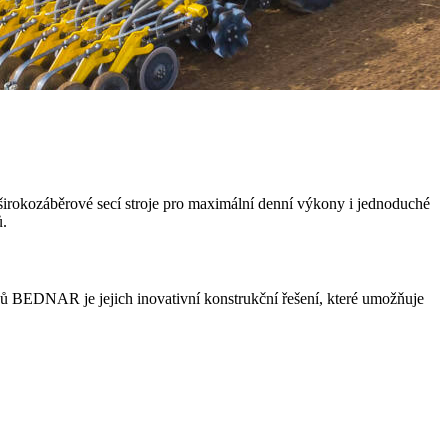
širokozáběrové secí stroje pro maximální denní výkony i jednoduché
ů.
ů BEDNAR je jejich inovativní konstrukční řešení, které umožňuje