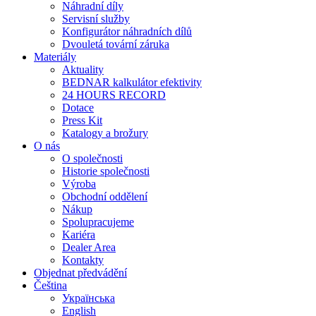
Náhradní díly
Servisní služby
Konfigurátor náhradních dílů
Dvouletá tovární záruka
Materiály
Aktuality
BEDNAR kalkulátor efektivity
24 HOURS RECORD
Dotace
Press Kit
Katalogy a brožury
O nás
O společnosti
Historie společnosti
Výroba
Obchodní oddělení
Nákup
Spolupracujeme
Kariéra
Dealer Area
Kontakty
Objednat předvádění
Čeština
Українська
English