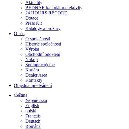
Aktuality
BEDNAR kalkulátor efektivity
24 HOURS RECORD
Dotace
Press Kit
Katalogy a brožury
O nás
O společnosti
Historie společnosti
Výroba
Obchodní oddělení
Nákup
Spolupracujeme
Kariéra
Dealer Area
Kontakty
Objednat předvádění
Čeština
Українська
English
polski
Français
Deutsch
Română