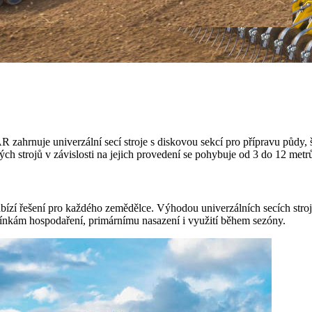
ahrnuje univerzální secí stroje s diskovou sekcí pro přípravu půdy, 
vých strojů v závislosti na jejich provedení se pohybuje od 3 do 12 metr
zí řešení pro každého zemědělce. Výhodou univerzálních secích stroj
ínkám hospodaření, primárnímu nasazení i využití během sezóny.