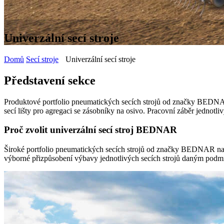
Univerzální secí stroje
Domů
Secí stroje
Univerzální secí stroje
Představení sekce
Produktové portfolio pneumatických secích strojů od značky BEDNAR z
secí lišty pro agregaci se zásobníky na osivo. Pracovní záběr jednotli
Proč zvolit univerzální secí stroj BEDNAR
Široké portfolio pneumatických secích strojů od značky BEDNAR nabí
výborné přizpůsobení výbavy jednotlivých secích strojů daným podm