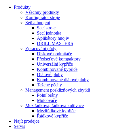
Produkty
Všechny produkty
Konfigurátor stroje
Setí a hnojení
Secí stroje
Secí jednotka
Aplikátory hnojiv
DRILL MASTERS
Zpracování půdy
Diskové podmítače
Předseťové kompaktory
Univerzální kypřiče
Kombinované kypřiče
Dlátové pluhy
Kombinované dlátové pluhy
Tažené pěchy
Management posklizňových zbytků
Polní brány
Mulčovače
Meziřádková, řádková kultivace
Meziřádkové kypřiče
Řádkové kypřiče
Najít prodejce
Servis