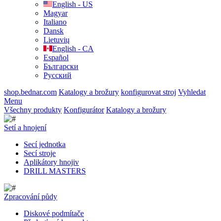
English - US
Magyar
Italiano
Dansk
Lietuvių
English - CA
Español
Български
Русский
shop.bednar.com
Katalogy a brožury
konfigurovat stroj
Vyhledat
Menu
Všechny produkty
Konfigurátor
Katalogy a brožury
Setí a hnojení
Secí jednotka
Secí stroje
Aplikátory hnojiv
DRILL MASTERS
Zpracování půdy
Diskové podmítače