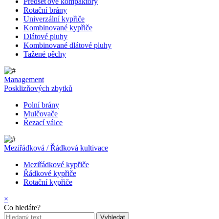
Předseťové kompaktory
Rotační brány
Univerzální kypřiče
Kombinované kypřiče
Dlátové pluhy
Kombinované dlátové pluhy
Tažené pěchy
Management
Posklizňových zbytků
Polní brány
Mulčovače
Řezací válce
Meziřádková / Řádková kultivace
Meziřádkové kypřiče
Řádkové kypřiče
Rotační kypřiče
×
Co hledáte?