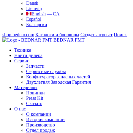
Dansk
Lietuvių
English — CA
Español
Български
shop.bednar.com
Каталоги и брошюры
Создать агрегат
Поиск
BEDNAR FMT
Техника
Найти дилера
Сервис
Запчасти
Сервисные службы
Конфигуратор запасных частей
Двухлетняя Заводская Гарантия
Материалы
Новинки
Press Kit
Скачать
О нас
О компании
История компании
Производство
Отдел продаж