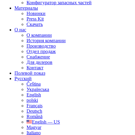
Конфигуратор запасных частей
Материалы
Новинки
Press Kit
Скачать
О нас
О компании
История компании
Производство
Отдел продаж
Cнабжение
Для дилеров
Контакт
Полевой показ
Русский
Čeština
Українська
English
polski
Français
Deutsch
Română
English — US
Magyar
Italiano