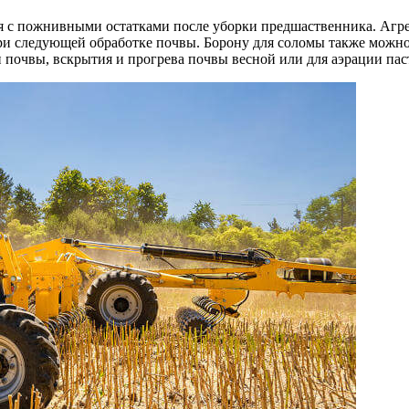
я с пожнивными остатками после уборки предшаственника. Агр
ри следующей обработке почвы. Борону для соломы также можно
 почвы, вскрытия и прогрева почвы весной или для аэрации па