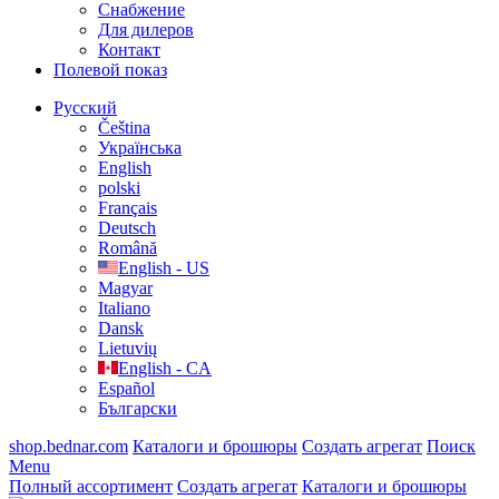
Cнабжение
Для дилеров
Контакт
Полевой показ
Русский
Čeština
Українська
English
polski
Français
Deutsch
Română
English - US
Magyar
Italiano
Dansk
Lietuvių
English - CA
Español
Български
shop.bednar.com
Каталоги и брошюры
Создать агрегат
Поиск
Menu
Полный ассортимент
Создать агрегат
Каталоги и брошюры