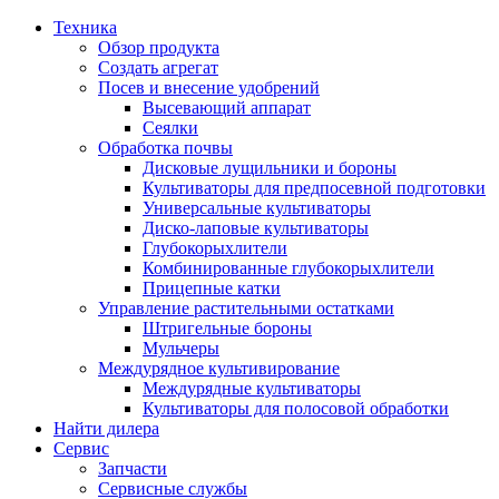
Техника
Обзор продукта
Создать агрегат
Посев и внесение удобрений
Высевающий аппарат
Сеялки
Oбработка почвы
Дисковые лущильники и бороны
Культиваторы для предпосевной подготовки
Универсальные культиваторы
Диско-лаповые культиваторы
Глубокорыхлители
Комбинированные глубокорыхлители
Прицепные катки
Управление растительными остатками
Штригельные бороны
Мульчеры
Междурядное культивирование
Междурядные культиваторы
Культиваторы для полосовой обработки
Найти дилера
Сервис
Запчасти
Сервисные службы