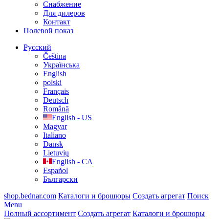
Cнабжение
Для дилеров
Контакт
Полевой показ
Русский
Čeština
Українська
English
polski
Français
Deutsch
Română
English - US
Magyar
Italiano
Dansk
Lietuvių
English - CA
Español
Български
shop.bednar.com
Каталоги и брошюры
Создать агрегат
Поиск
Menu
Полный ассортимент
Создать агрегат
Каталоги и брошюры