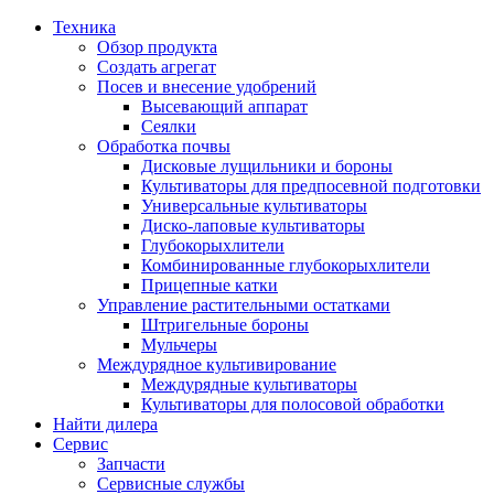
Техника
Обзор продукта
Создать агрегат
Посев и внесение удобрений
Высевающий аппарат
Сеялки
Oбработка почвы
Дисковые лущильники и бороны
Культиваторы для предпосевной подготовки
Универсальные культиваторы
Диско-лаповые культиваторы
Глубокорыхлители
Комбинированные глубокорыхлители
Прицепные катки
Управление растительными остатками
Штригельные бороны
Мульчеры
Междурядное культивирование
Междурядные культиваторы
Культиваторы для полосовой обработки
Найти дилера
Сервис
Запчасти
Сервисные службы