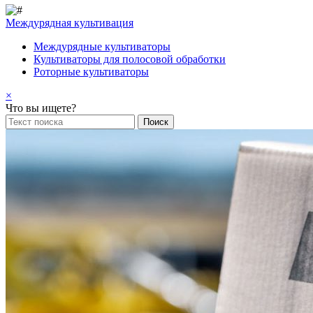
Междурядная культивация
Междурядные культиваторы
Культиваторы для полосовой обработки
Роторные культиваторы
×
Что вы ищете?