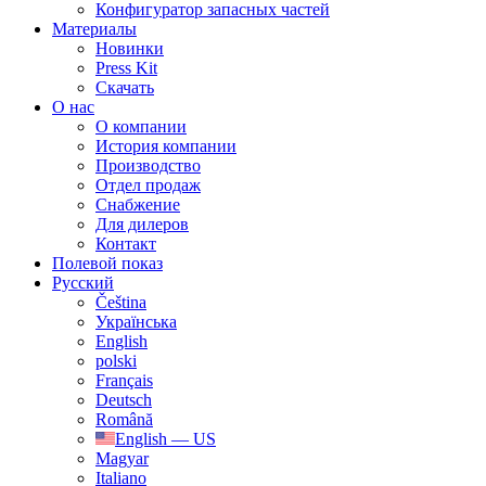
Конфигуратор запасных частей
Материалы
Новинки
Press Kit
Скачать
О нас
О компании
История компании
Производство
Отдел продаж
Cнабжение
Для дилеров
Контакт
Полевой показ
Русский
Čeština
Українська
English
polski
Français
Deutsch
Română
English — US
Magyar
Italiano