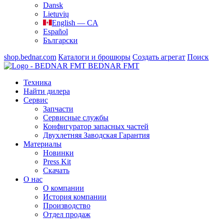
Dansk
Lietuvių
English — CA
Español
Български
shop.bednar.com
Каталоги и брошюры
Создать агрегат
Поиск
BEDNAR FMT
Техника
Найти дилера
Сервис
Запчасти
Сервисные службы
Конфигуратор запасных частей
Двухлетняя Заводская Гарантия
Материалы
Новинки
Press Kit
Скачать
О нас
О компании
История компании
Производство
Отдел продаж