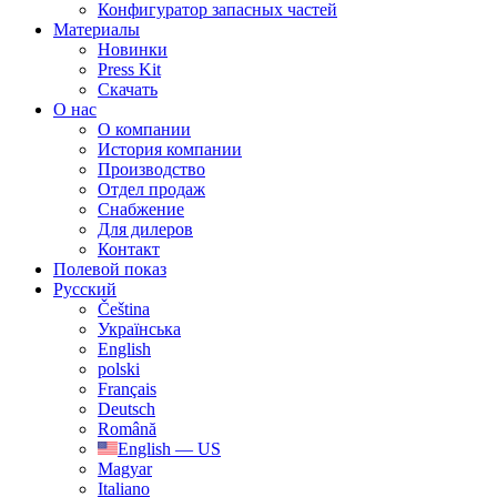
Конфигуратор запасных частей
Материалы
Новинки
Press Kit
Скачать
О нас
О компании
История компании
Производство
Отдел продаж
Cнабжение
Для дилеров
Контакт
Полевой показ
Русский
Čeština
Українська
English
polski
Français
Deutsch
Română
English — US
Magyar
Italiano