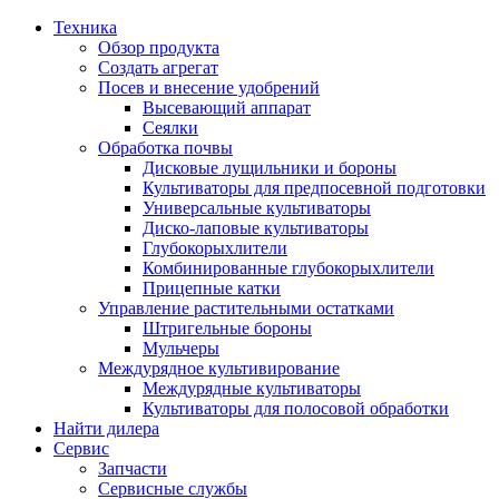
Техника
Обзор продукта
Создать агрегат
Посев и внесение удобрений
Высевающий аппарат
Сеялки
Oбработка почвы
Дисковые лущильники и бороны
Культиваторы для предпосевной подготовки
Универсальные культиваторы
Диско-лаповые культиваторы
Глубокорыхлители
Комбинированные глубокорыхлители
Прицепные катки
Управление растительными остатками
Штригельные бороны
Мульчеры
Междурядное культивирование
Междурядные культиваторы
Культиваторы для полосовой обработки
Найти дилера
Сервис
Запчасти
Сервисные службы