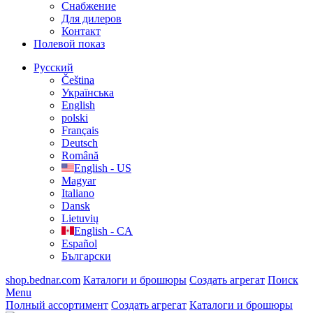
Cнабжение
Для дилеров
Контакт
Полевой показ
Русский
Čeština
Українська
English
polski
Français
Deutsch
Română
English - US
Magyar
Italiano
Dansk
Lietuvių
English - CA
Español
Български
shop.bednar.com
Каталоги и брошюры
Создать агрегат
Поиск
Menu
Полный ассортимент
Создать агрегат
Каталоги и брошюры