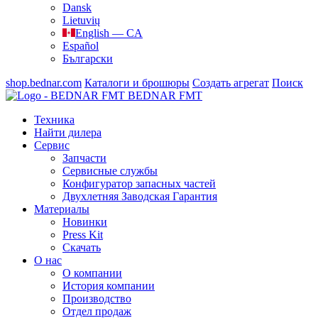
Dansk
Lietuvių
English — CA
Español
Български
shop.bednar.com
Каталоги и брошюры
Создать агрегат
Поиск
BEDNAR FMT
Техника
Найти дилера
Сервис
Запчасти
Сервисные службы
Конфигуратор запасных частей
Двухлетняя Заводская Гарантия
Материалы
Новинки
Press Kit
Скачать
О нас
О компании
История компании
Производство
Отдел продаж