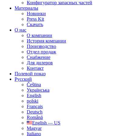
Конфигуратор запасных частей
Материалы
Новинки
Press Kit
Скачать
О нас
О компании
История компании
Производство
Отдел продаж
Cнабжение
Для дилеров
Контакт
Полевой показ
Русский
Čeština
Українська
English
polski
Français
Deutsch
Română
English — US
Magyar
Italiano