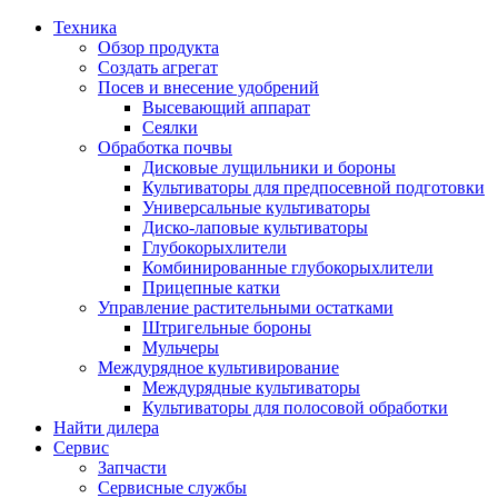
Техника
Обзор продукта
Создать агрегат
Посев и внесение удобрений
Высевающий аппарат
Сеялки
Oбработка почвы
Дисковые лущильники и бороны
Культиваторы для предпосевной подготовки
Универсальные культиваторы
Диско-лаповые культиваторы
Глубокорыхлители
Комбинированные глубокорыхлители
Прицепные катки
Управление растительными остатками
Штригельные бороны
Мульчеры
Междурядное культивирование
Междурядные культиваторы
Культиваторы для полосовой обработки
Найти дилера
Сервис
Запчасти
Сервисные службы