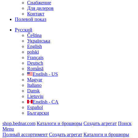
Cнабжение
Для дилеров
Контакт
Полевой показ
Русский
Čeština
Українська
English
polski
Français
Deutsch
Română
English - US
Magyar
Italiano
Dansk
Lietuvių
English - CA
Español
Български
shop.bednar.com
Каталоги и брошюры
Создать агрегат
Поиск
Menu
Полный ассортимент
Создать агрегат
Каталоги и брошюры