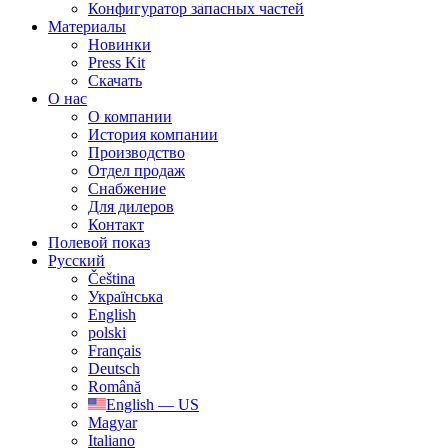
Конфигуратор запасных частей
Материалы
Новинки
Press Kit
Скачать
О нас
О компании
История компании
Производство
Отдел продаж
Cнабжение
Для дилеров
Контакт
Полевой показ
Русский
Čeština
Українська
English
polski
Français
Deutsch
Română
English — US
Magyar
Italiano