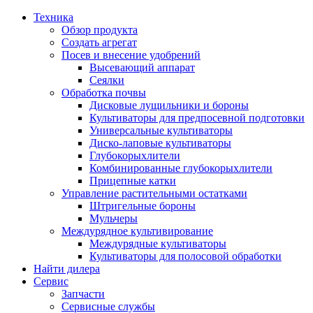
Техника
Обзор продукта
Создать агрегат
Посев и внесение удобрений
Высевающий аппарат
Сеялки
Oбработка почвы
Дисковые лущильники и бороны
Культиваторы для предпосевной подготовки
Универсальные культиваторы
Диско-лаповые культиваторы
Глубокорыхлители
Комбинированные глубокорыхлители
Прицепные катки
Управление растительными остатками
Штригельные бороны
Мульчеры
Междурядное культивирование
Междурядные культиваторы
Культиваторы для полосовой обработки
Найти дилера
Сервис
Запчасти
Сервисные службы