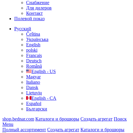
Cнабжение
Для дилеров
Контакт
Полевой показ
Русский
Čeština
Українська
English
polski
Français
Deutsch
Română
English - US
Magyar
Italiano
Dansk
Lietuvių
English - CA
Español
Български
shop.bednar.com
Каталоги и брошюры
Создать агрегат
Поиск
Menu
Полный ассортимент
Создать агрегат
Каталоги и брошюры