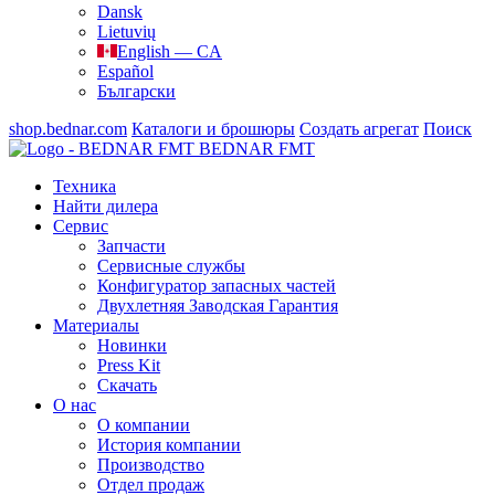
Dansk
Lietuvių
English — CA
Español
Български
shop.bednar.com
Каталоги и брошюры
Создать агрегат
Поиск
BEDNAR FMT
Техника
Найти дилера
Сервис
Запчасти
Сервисные службы
Конфигуратор запасных частей
Двухлетняя Заводская Гарантия
Материалы
Новинки
Press Kit
Скачать
О нас
О компании
История компании
Производство
Отдел продаж