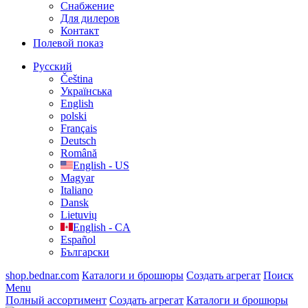
Cнабжение
Для дилеров
Контакт
Полевой показ
Русский
Čeština
Українська
English
polski
Français
Deutsch
Română
English - US
Magyar
Italiano
Dansk
Lietuvių
English - CA
Español
Български
shop.bednar.com
Каталоги и брошюры
Создать агрегат
Поиск
Menu
Полный ассортимент
Создать агрегат
Каталоги и брошюры