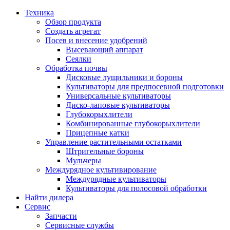
Техника
Обзор продукта
Создать агрегат
Посев и внесение удобрений
Высевающий аппарат
Сеялки
Oбработка почвы
Дисковые лущильники и бороны
Культиваторы для предпосевной подготовки
Универсальные культиваторы
Диско-лаповые культиваторы
Глубокорыхлители
Комбинированные глубокорыхлители
Прицепные катки
Управление растительными остатками
Штригельные бороны
Мульчеры
Междурядное культивирование
Междурядные культиваторы
Культиваторы для полосовой обработки
Найти дилера
Сервис
Запчасти
Сервисные службы