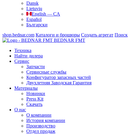
Dansk
Lietuvių
English — CA
Español
Български
shop.bednar.com
Каталоги и брошюры
Создать агрегат
Поиск
BEDNAR FMT
Техника
Найти дилера
Сервис
Запчасти
Сервисные службы
Конфигуратор запасных частей
Двухлетняя Заводская Гарантия
Материалы
Новинки
Press Kit
Скачать
О нас
О компании
История компании
Производство
Отдел продаж