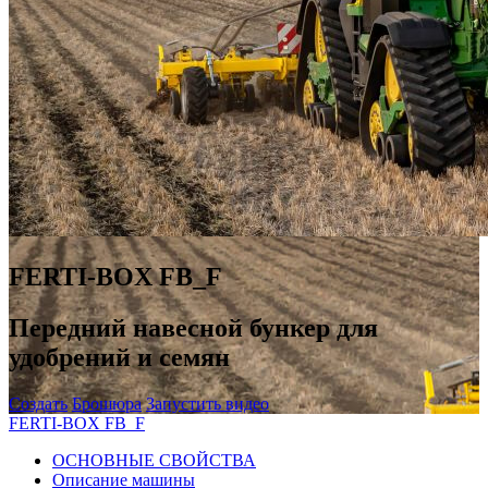
FERTI-BOX FB_F
Передний навесной бункер для
удобрений и семян
Создать
Брошюра
Запустить видео
FERTI-BOX FB_F
ОСНОВНЫЕ СВОЙСТВА
Описание машины