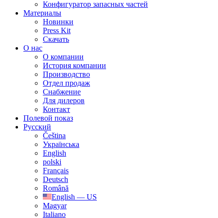
Конфигуратор запасных частей
Материалы
Новинки
Press Kit
Скачать
О нас
О компании
История компании
Производство
Отдел продаж
Cнабжение
Для дилеров
Контакт
Полевой показ
Русский
Čeština
Українська
English
polski
Français
Deutsch
Română
English — US
Magyar
Italiano