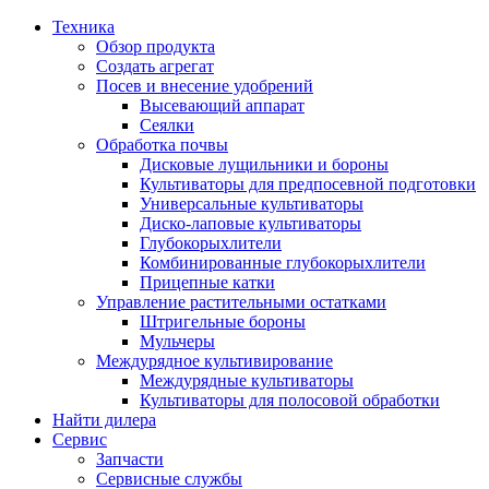
Техника
Обзор продукта
Создать агрегат
Посев и внесение удобрений
Высевающий аппарат
Сеялки
Oбработка почвы
Дисковые лущильники и бороны
Культиваторы для предпосевной подготовки
Универсальные культиваторы
Диско-лаповые культиваторы
Глубокорыхлители
Комбинированные глубокорыхлители
Прицепные катки
Управление растительными остатками
Штригельные бороны
Мульчеры
Междурядное культивирование
Междурядные культиваторы
Культиваторы для полосовой обработки
Найти дилера
Сервис
Запчасти
Сервисные службы