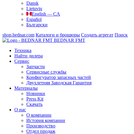
Dansk
Lietuvių
English — CA
Español
Български
shop.bednar.com
Каталоги и брошюры
Создать агрегат
Поиск
BEDNAR FMT
Техника
Найти дилера
Сервис
Запчасти
Сервисные службы
Конфигуратор запасных частей
Двухлетняя Заводская Гарантия
Материалы
Новинки
Press Kit
Скачать
О нас
О компании
История компании
Производство
Отдел продаж