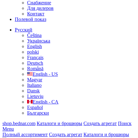
Cнабжение
Для дилеров
Контакт
Полевой показ
Русский
Čeština
Українська
English
polski
Français
Deutsch
Română
English - US
Magyar
Italiano
Dansk
Lietuvių
English - CA
Español
Български
shop.bednar.com
Каталоги и брошюры
Создать агрегат
Поиск
Menu
Полный ассортимент
Создать агрегат
Каталоги и брошюры