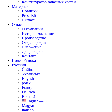
Конфигуратор запасных частей
Материалы
Новинки
Press Kit
Скачать
О нас
О компании
История компании
Производство
Отдел продаж
Cнабжение
Для дилеров
Контакт
Полевой показ
Русский
Čeština
Українська
English
polski
Français
Deutsch
Română
English — US
Magyar
Italiano