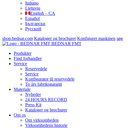
Italiano
Lietuvių
English – CA
Español
Български
Русский
shop.bednar.com
Kataloger og brochurer
Konfigurer maskinen
søg
BEDNAR FMT
Produkter
Find forhandler
Service
Reservedele
Service
Konfigurator til reservedele
To års fabriksgaranti
Materiale
Nyheder
24 HOURS RECORD
Press Kit
Kataloger og brochurer
Om os
Om virksomheden
Virksomhedens historie