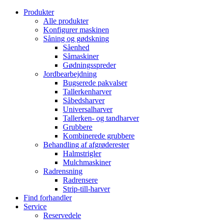
Produkter
Alle produkter
Konfigurer maskinen
Såning og gødskning
Såenhed
Såmaskiner
Gødningsspreder
Jordbearbejdning
Bugserede pakvalser
Tallerkenharver
Såbedsharver
Universalharver
Tallerken- og tandharver
Grubbere
Kombinerede grubbere
Behandling af afgrøderester
Halmstrigler
Mulchmaskiner
Radrensning
Radrensere
Strip-till-harver
Find forhandler
Service
Reservedele