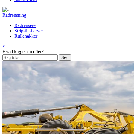
Radrensning
Radrensere
Strip-till-harver
Rullehakker
×
Hvad kigger du efter?