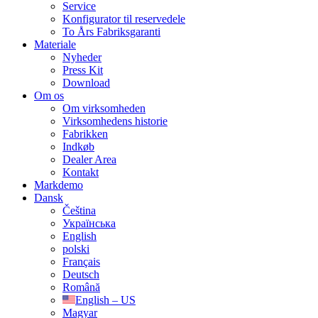
Service
Konfigurator til reservedele
To Års Fabriksgaranti
Materiale
Nyheder
Press Kit
Download
Om os
Om virksomheden
Virksomhedens historie
Fabrikken
Indkøb
Dealer Area
Kontakt
Markdemo
Dansk
Čeština
Українська
English
polski
Français
Deutsch
Română
English – US
Magyar