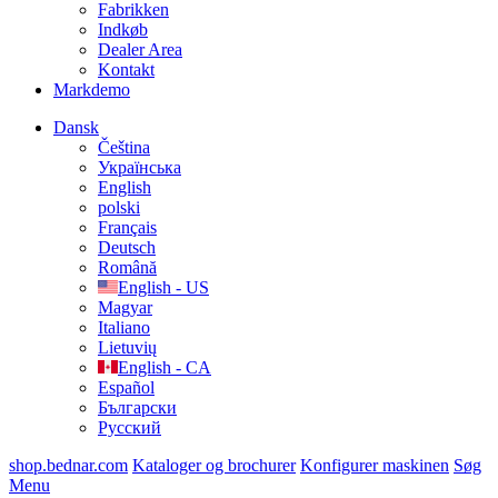
Fabrikken
Indkøb
Dealer Area
Kontakt
Markdemo
Dansk
Čeština
Українська
English
polski
Français
Deutsch
Română
English - US
Magyar
Italiano
Lietuvių
English - CA
Español
Български
Русский
shop.bednar.com
Kataloger og brochurer
Konfigurer maskinen
Søg
Menu