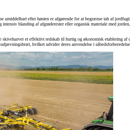
se umiddelbart efter høsten er afgørende for at begrænse tab af jordf
 intensiv blanding af afgrøderester eller organisk materiale med jorden, 
arver et effektivt redskab til hurtig og økonomisk etablering af dæ
vningsbræt, hvilket udvider deres anvendelse i såbedsforberedelsen