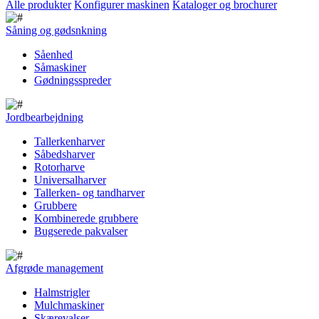
Alle produkter
Konfigurer maskinen
Kataloger og brochurer
Såning og gødsnkning
Såenhed
Såmaskiner
Gødningsspreder
Jordbearbejdning
Tallerkenharver
Såbedsharver
Rotorharve
Universalharver
Tallerken- og tandharver
Grubbere
Kombinerede grubbere
Bugserede pakvalser
Afgrøde management
Halmstrigler
Mulchmaskiner
Skærevalser