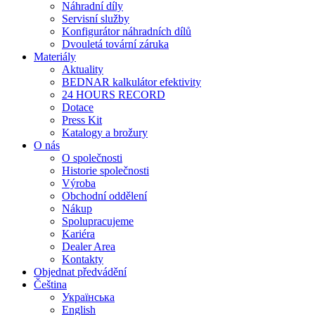
Náhradní díly
Servisní služby
Konfigurátor náhradních dílů
Dvouletá tovární záruka
Materiály
Aktuality
BEDNAR kalkulátor efektivity
24 HOURS RECORD
Dotace
Press Kit
Katalogy a brožury
O nás
O společnosti
Historie společnosti
Výroba
Obchodní oddělení
Nákup
Spolupracujeme
Kariéra
Dealer Area
Kontakty
Objednat předvádění
Čeština
Українська
English