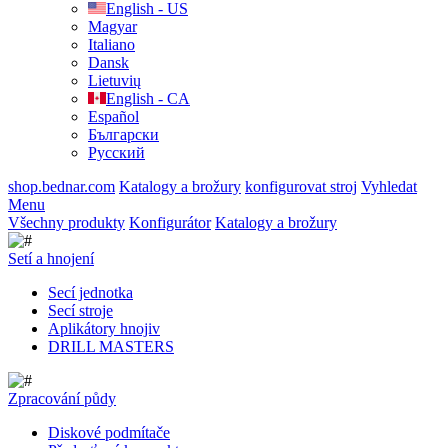
English - US
Magyar
Italiano
Dansk
Lietuvių
English - CA
Español
Български
Русский
shop.bednar.com
Katalogy a brožury
konfigurovat stroj
Vyhledat
Menu
Všechny produkty
Konfigurátor
Katalogy a brožury
Setí a hnojení
Secí jednotka
Secí stroje
Aplikátory hnojiv
DRILL MASTERS
Zpracování půdy
Diskové podmítače