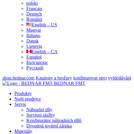
polski
Français
Deutsch
Română
English – US
Magyar
Italiano
Dansk
Lietuvių
English – CA
Español
Български
Русский
shop.bednar.com
Katalogy a brožury
konfigurovat stroj
vyhledávání
BEDNAR FMT
Produkty
Najít prodejce
Servis
Náhradní díly
Servisní služby
Konfigurátor náhradních dílů
Dvouletá tovární záruka
Materiály