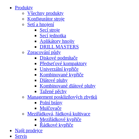
Produkty
Všechny produkty
Konfigurátor stroje
Setí a hnojení
Secí stroje
Secí jednotka
Aplikátory hnojiv
DRILL MASTERS
Zpracování půdy
Diskové podmítače
Předseťové kompaktory
Univerzální kypřiče
Kombinované kypřiče
Dlátové pluhy
Kombinované dlátové pluhy
Tažené pěchy
Management posklizňových zbytků
Polní brány
Mulčovače
Meziřádková, řádková kultivace
Meziřádkové kypřiče
Řádkové kypřiče
Najít prodejce
Servis