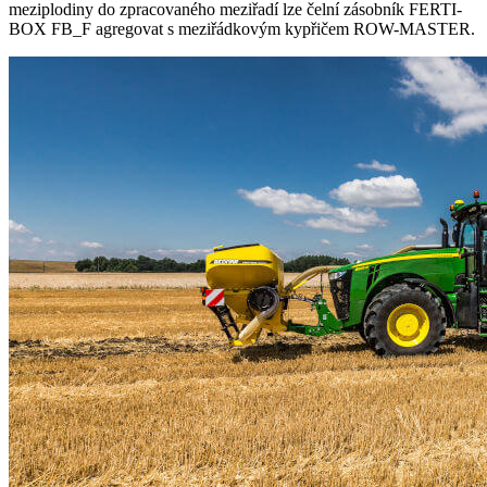
meziplodiny do zpracovaného meziřadí lze čelní zásobník FERTI-
BOX FB_F agregovat s meziřádkovým kypřičem ROW-MASTER.