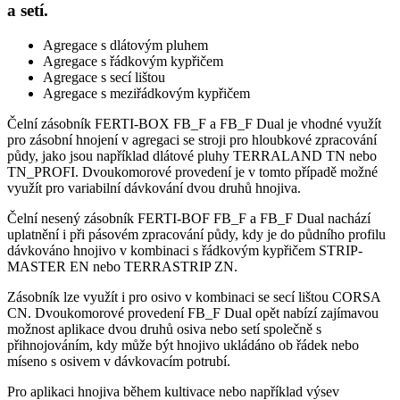
a setí.
Agregace s dlátovým pluhem
Agregace s řádkovým kypřičem
Agregace s secí lištou
Agregace s meziřádkovým kypřičem
Čelní zásobník FERTI-BOX FB_F a FB_F Dual je vhodné využít
pro zásobní hnojení v agregaci se stroji pro hloubkové zpracování
půdy, jako jsou například dlátové pluhy TERRALAND TN nebo
TN_PROFI. Dvoukomorové provedení je v tomto případě možné
využít pro variabilní dávkování dvou druhů hnojiva.
Čelní nesený zásobník FERTI-BOF FB_F a FB_F Dual nachází
uplatnění i při pásovém zpracování půdy, kdy je do půdního profilu
dávkováno hnojivo v kombinaci s řádkovým kypřičem STRIP-
MASTER EN nebo TERRASTRIP ZN.
Zásobník lze využít i pro osivo v kombinaci se secí lištou CORSA
CN. Dvoukomorové provedení FB_F Dual opět nabízí zajímavou
možnost aplikace dvou druhů osiva nebo setí společně s
přihnojováním, kdy může být hnojivo ukládáno ob řádek nebo
míseno s osivem v dávkovacím potrubí.
Pro aplikaci hnojiva během kultivace nebo například výsev