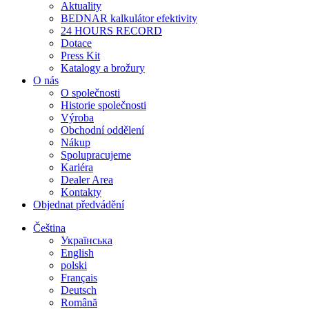
Aktuality
BEDNAR kalkulátor efektivity
24 HOURS RECORD
Dotace
Press Kit
Katalogy a brožury
O nás
O společnosti
Historie společnosti
Výroba
Obchodní oddělení
Nákup
Spolupracujeme
Kariéra
Dealer Area
Kontakty
Objednat předvádění
Čeština
Українська
English
polski
Français
Deutsch
Română