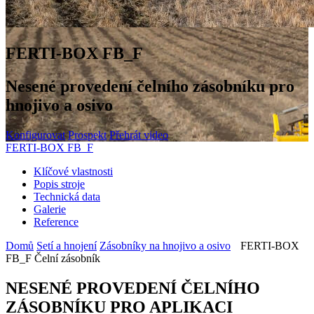
FERTI-BOX FB_F
Nesené provedení čelního zásobníku pro
hnojivo a osivo
Konfigurovat
Prospekt
Přehrát video
FERTI-BOX FB_F
Klíčové vlastnosti
Popis stroje
Technická data
Galerie
Reference
Domů
Setí a hnojení
Zásobníky na hnojivo a osivo
FERTI-BOX
FB_F Čelní zásobník
NESENÉ PROVEDENÍ ČELNÍHO
ZÁSOBNÍKU PRO APLIKACI