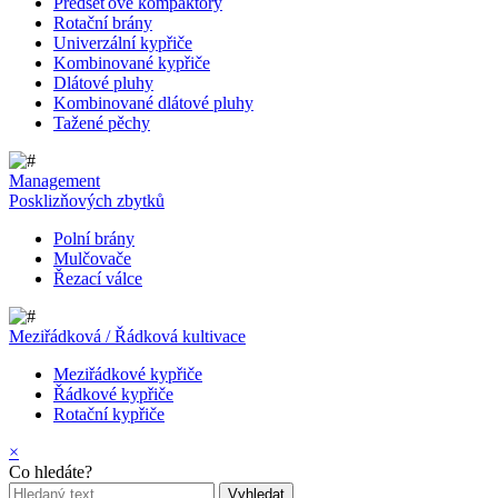
Předseťové kompaktory
Rotační brány
Univerzální kypřiče
Kombinované kypřiče
Dlátové pluhy
Kombinované dlátové pluhy
Tažené pěchy
Management
Posklizňových zbytků
Polní brány
Mulčovače
Řezací válce
Meziřádková / Řádková kultivace
Meziřádkové kypřiče
Řádkové kypřiče
Rotační kypřiče
×
Co hledáte?