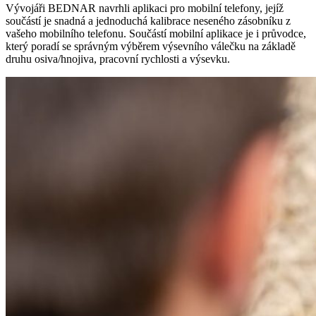
Vývojáři BEDNAR navrhli aplikaci pro mobilní telefony, jejíž
součástí je snadná a jednoduchá kalibrace neseného zásobníku z
vašeho mobilního telefonu. Součástí mobilní aplikace je i průvodce,
který poradí se správným výběrem výsevního válečku na základě
druhu osiva/hnojiva, pracovní rychlosti a výsevku.