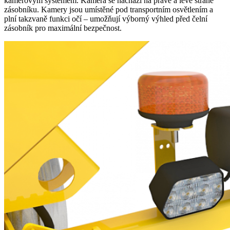
kamerovým systémem. Kamera se nachází na pravé a levé straně
zásobníku. Kamery jsou umístěné pod transportním osvětlením a
plní takzvaně funkci očí – umožňují výborný výhled před čelní
zásobník pro maximální bezpečnost.