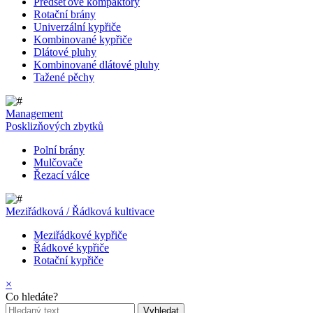
Předseťové kompaktory
Rotační brány
Univerzální kypřiče
Kombinované kypřiče
Dlátové pluhy
Kombinované dlátové pluhy
Tažené pěchy
Management
Posklizňových zbytků
Polní brány
Mulčovače
Řezací válce
Meziřádková / Řádková kultivace
Meziřádkové kypřiče
Řádkové kypřiče
Rotační kypřiče
×
Co hledáte?