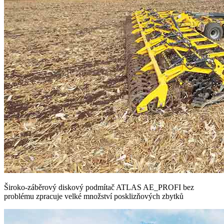
Široko-záběrový diskový podmítač ATLAS AE_PROFI bez
problému zpracuje velké množství posklizňových zbytků