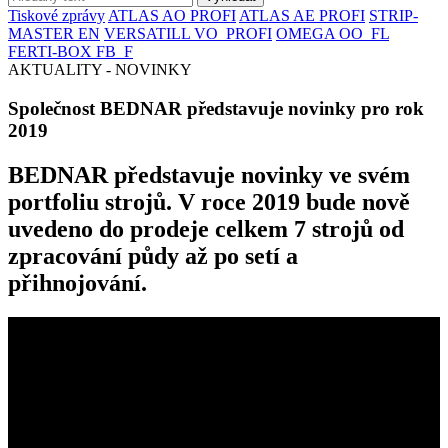
Tiskové zprávy
ATLAS AO PROFI
ATLAS AE PROFI
STRIP-
MASTER EN
VERSATILL VO_PROFI
OMEGA OO_FL
FERTI-BOX FB_F
AKTUALITY - NOVINKY
Společnost BEDNAR představuje novinky pro rok
2019
BEDNAR představuje novinky ve svém
portfoliu strojů. V roce 2019 bude nově
uvedeno do prodeje celkem 7 strojů od
zpracování půdy až po setí a
přihnojování.