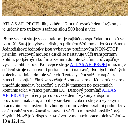
ATLAS AE_PROFI díky záběru 12 m má vysoké denní výkony a
je určený pro traktory s tažnou sílou 500 koní a více
Přímé vedení stroje v ose traktoru je zajištěno uspořádáním disků ve
tvaru X. Stroj je vybaven disky o průměru 620 mm a tloušťce 6 mm.
Jednodiskové jednotky jsou vybaveny pružinovým NON-STOP
jištěním. Pracovní hloubka disků se nastavuje vůči transportním
kolům, podpěrným kolům a zadním double válcům, což zajišťuje
vyšší stabilitu stroje. Koncepce stroje
ATLAS AE_PROFI
umožňuje
otáčení stroje na souvrati po transportní nápravě, dvojitých otočných
kolech a zadních double válcích. Tento systém snižuje napětí v
rámech a spojích, čímž se zvyšuje životnost stroje. Konstrukce stroje
umožňuje snadný, bezpečný a rychlý transport po pozemních
komunikacích v rámci pravidel EU. Diskový podmítač
ATLAS
AE_PROFI
je určený pro obrovské denní výkony a úsporu
provozních nákladů, a to díky širokému záběru stroje a vysokým
pracovním rychlostem. Je vhodný pro provedení kvalitní podmítky v
celém záběru s možností zapravení většího množství posklizňových
zbytků. Nově je k dispozici ve dvou variantách pracovních záběrů –
10 a 12,4 m.