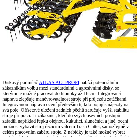
Diskový podmítač
ATLAS AO_PROFI
nabízí potenciálním
zákazníkům volbu mezi standardními a agresivními disky, se
kterými je možné pracovat do hloubky až 16 cm. Integrovaná
náprava zlepšuje manévrovatelnost stroje při průjezdu zatáčkami.
Integrovanou nápravu ocení především ti, kdo bojují s nájezdy na
svá pole. Offsetové uložení zadních pěchů zaručuje vyšší stabilitu
stroje při práci. Ti zákazníci, kteří do svých osevních postupů
zařadili například řepku olejnou, kukuřici, slunečnici a jiné, ocení
možnost vybavit stroj řezacím válcem Trash Cutter, samozřejmě v
celém pracovním záběru stroje. Z nabídky je také možné vybrat