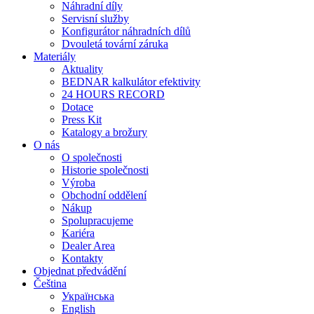
Náhradní díly
Servisní služby
Konfigurátor náhradních dílů
Dvouletá tovární záruka
Materiály
Aktuality
BEDNAR kalkulátor efektivity
24 HOURS RECORD
Dotace
Press Kit
Katalogy a brožury
O nás
O společnosti
Historie společnosti
Výroba
Obchodní oddělení
Nákup
Spolupracujeme
Kariéra
Dealer Area
Kontakty
Objednat předvádění
Čeština
Українська
English