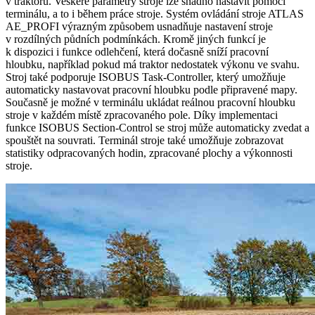
v traktoru. Veškeré parametry stroje lze snadno nastavit pomocí
terminálu, a to i během práce stroje. Systém ovládání stroje ATLAS
AE_PROFI výrazným způsobem usnadňuje nastavení stroje
v rozdílných půdních podmínkách. Kromě jiných funkcí je
k dispozici i funkce odlehčení, která dočasně sníží pracovní
hloubku, například pokud má traktor nedostatek výkonu ve svahu.
Stroj také podporuje ISOBUS Task-Controller, který umožňuje
automaticky nastavovat pracovní hloubku podle připravené mapy.
Současně je možné v terminálu ukládat reálnou pracovní hloubku
stroje v každém místě zpracovaného pole. Díky implementaci
funkce ISOBUS Section-Control se stroj může automaticky zvedat a
spouštět na souvrati. Terminál stroje také umožňuje zobrazovat
statistiky odpracovaných hodin, zpracované plochy a výkonnosti
stroje.