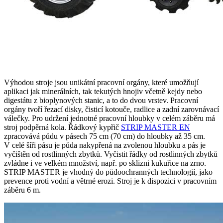
Výhodou stroje jsou unikátní pracovní orgány, které umožňují
aplikaci jak minerálních, tak tekutých hnojiv včetně kejdy nebo
digestátu z bioplynových stanic, a to do dvou vrstev. Pracovní
orgány tvoří řezací disky, čisticí kotouče, radlice a zadní zarovnávací
válečky. Pro udržení jednotné pracovní hloubky v celém záběru má
stroj podpěrná kola. Řádkový kypřič
STRIP MASTER EN
zpracovává půdu v pásech 75 cm (70 cm) do hloubky až 35 cm.
V celé šíři pásu je půda nakypřená na zvolenou hloubku a pás je
vyčištěn od rostlinných zbytků. Vyčistit řádky od rostlinných zbytků
zvládne i ve velkém množství, např. po sklizni kukuřice na zrno.
STRIP MASTER je vhodný do půdoochranných technologií, jako
prevence proti vodní a větrné erozi. Stroj je k dispozici v pracovním
záběru 6 m.