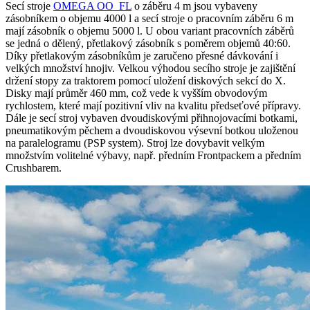
Secí stroje
OMEGA OO_FL
o záběru 4 m jsou vybaveny
zásobníkem o objemu 4000 l a secí stroje o pracovním záběru 6 m
mají zásobník o objemu 5000 l. U obou variant pracovních záběrů
se jedná o dělený, přetlakový zásobník s poměrem objemů 40:60.
Díky přetlakovým zásobníkům je zaručeno přesné dávkování i
velkých množství hnojiv. Velkou výhodou secího stroje je zajištění
držení stopy za traktorem pomocí uložení diskových sekcí do X.
Disky mají průměr 460 mm, což vede k vyšším obvodovým
rychlostem, které mají pozitivní vliv na kvalitu předseťové přípravy.
Dále je secí stroj vybaven dvoudiskovými přihnojovacími botkami,
pneumatikovým pěchem a dvoudiskovou výsevní botkou uloženou
na paralelogramu (PSP system). Stroj lze dovybavit velkým
množstvím volitelné výbavy, např. předním Frontpackem a předním
Crushbarem.