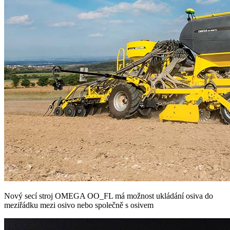
Nový secí stroj OMEGA OO_FL má možnost ukládání osiva do
meziřádku mezi osivo nebo společně s osivem