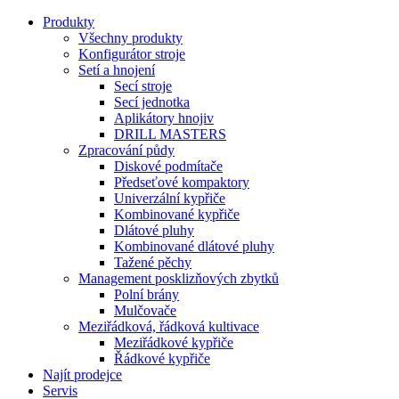
Produkty
Všechny produkty
Konfigurátor stroje
Setí a hnojení
Secí stroje
Secí jednotka
Aplikátory hnojiv
DRILL MASTERS
Zpracování půdy
Diskové podmítače
Předseťové kompaktory
Univerzální kypřiče
Kombinované kypřiče
Dlátové pluhy
Kombinované dlátové pluhy
Tažené pěchy
Management posklizňových zbytků
Polní brány
Mulčovače
Meziřádková, řádková kultivace
Meziřádkové kypřiče
Řádkové kypřiče
Najít prodejce
Servis