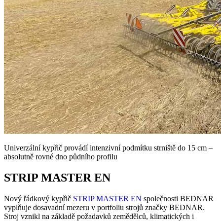
Univerzální kypřič provádí intenzivní podmítku strniště do 15 cm –
absolutně rovné dno půdního profilu
STRIP MASTER EN
Nový řádkový kypřič
STRIP MASTER EN
společnosti BEDNAR
vyplňuje dosavadní mezeru v portfoliu strojů značky BEDNAR.
Stroj vznikl na základě požadavků zemědělců, klimatických i