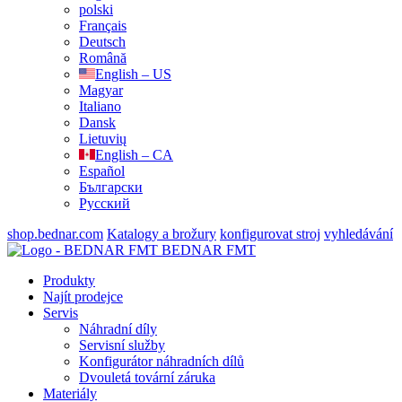
polski
Français
Deutsch
Română
English – US
Magyar
Italiano
Dansk
Lietuvių
English – CA
Español
Български
Русский
shop.bednar.com
Katalogy a brožury
konfigurovat stroj
vyhledávání
BEDNAR FMT
Produkty
Najít prodejce
Servis
Náhradní díly
Servisní služby
Konfigurátor náhradních dílů
Dvouletá tovární záruka
Materiály