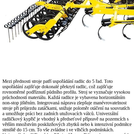
Mezi přednosti stroje patří uspořádání radlic do 5 řad. Toto
uspořádání zajišťuje dokonalé překrytí radlic, což zajišťuje
rovnoměrné podříznutí půdního profilu. Stroj se vyznačuje vysokou
průchodností materiálu. Každá radlice je vybavena horizontálním
non-stop jištěním. Integrovaná náprava zlepšuje manévrovatelnost
stroje při průjezdu zatáčkami, snižuje poloměr otáčení na souvratích
a umožňuje práci bez zadních utužovacích válců. Univerzální
radličkový kypřič je vhodný k předseťové přípravě na pozemcích s
větším množstvím posklizňových zbytků nebo k intenzivní podmítce
strniště do 15 cm. To vše zvládne i ve vlhčích podmínkách.