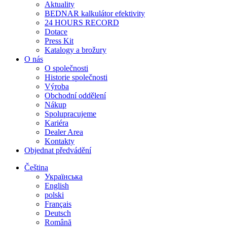
Aktuality
BEDNAR kalkulátor efektivity
24 HOURS RECORD
Dotace
Press Kit
Katalogy a brožury
O nás
O společnosti
Historie společnosti
Výroba
Obchodní oddělení
Nákup
Spolupracujeme
Kariéra
Dealer Area
Kontakty
Objednat předvádění
Čeština
Українська
English
polski
Français
Deutsch
Română