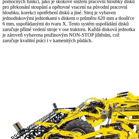
pomocných funkcí, jako je skokové snížení pracovní hloubky disků
pro překonání stoupání a opětovné vracení na původní pracovní
hloubku, korekci opotřebení disků a jiné. Stroj je vybaven
jednodiskovými jednotkami s diskem o průměru 620 mm a tloušťce
6 mm, uspořádanými do tvaru X. Tento systém uspořádání disků
zaručuje přímé vedení stroje v ose traktoru. Každá disková jednotka
je zároveň vybavena pružinovým NON-STOP jištěním, což
zaručuje kvalitní práci i v kamenitých půdách.