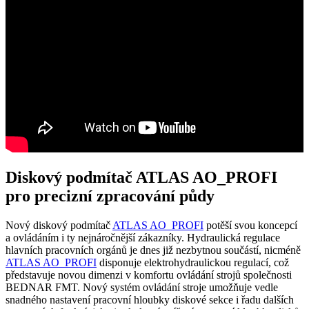
Diskový podmítač ATLAS AO_PROFI
pro precizní zpracování půdy
Nový diskový podmítač
ATLAS AO_PROFI
potěší svou koncepcí
a ovládáním i ty nejnáročnější zákazníky. Hydraulická regulace
hlavních pracovních orgánů je dnes již nezbytnou součástí, nicméně
ATLAS AO_PROFI
disponuje elektrohydraulickou regulací, což
představuje novou dimenzi v komfortu ovládání strojů společnosti
BEDNAR FMT. Nový systém ovládání stroje umožňuje vedle
snadného nastavení pracovní hloubky diskové sekce i řadu dalších