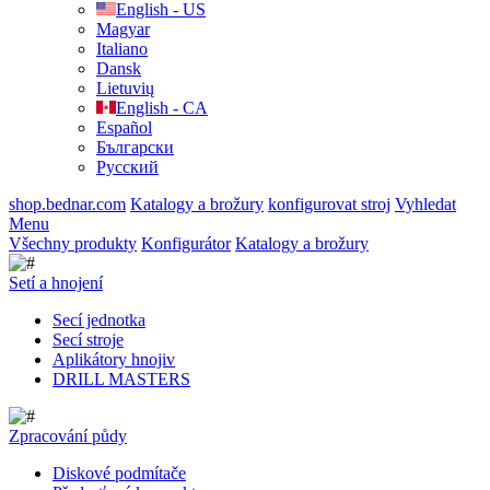
English - US
Magyar
Italiano
Dansk
Lietuvių
English - CA
Español
Български
Русский
shop.bednar.com
Katalogy a brožury
konfigurovat stroj
Vyhledat
Menu
Všechny produkty
Konfigurátor
Katalogy a brožury
Setí a hnojení
Secí jednotka
Secí stroje
Aplikátory hnojiv
DRILL MASTERS
Zpracování půdy
Diskové podmítače