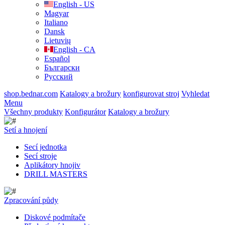
English - US
Magyar
Italiano
Dansk
Lietuvių
English - CA
Español
Български
Русский
shop.bednar.com
Katalogy a brožury
konfigurovat stroj
Vyhledat
Menu
Všechny produkty
Konfigurátor
Katalogy a brožury
Setí a hnojení
Secí jednotka
Secí stroje
Aplikátory hnojiv
DRILL MASTERS
Zpracování půdy
Diskové podmítače