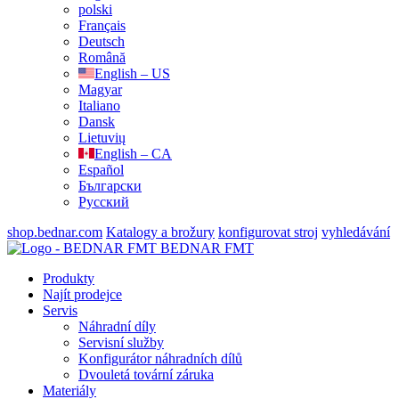
polski
Français
Deutsch
Română
English – US
Magyar
Italiano
Dansk
Lietuvių
English – CA
Español
Български
Русский
shop.bednar.com
Katalogy a brožury
konfigurovat stroj
vyhledávání
BEDNAR FMT
Produkty
Najít prodejce
Servis
Náhradní díly
Servisní služby
Konfigurátor náhradních dílů
Dvouletá tovární záruka
Materiály