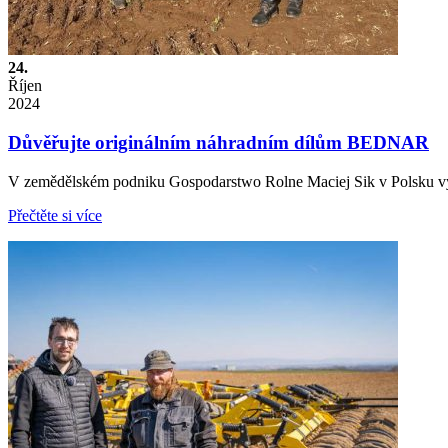
24.
Říjen
2024
Důvěřujte originálním náhradním dílům BEDNAR
V zemědělském podniku Gospodarstwo Rolne Maciej Sik v Polsku 
Přečtěte si více