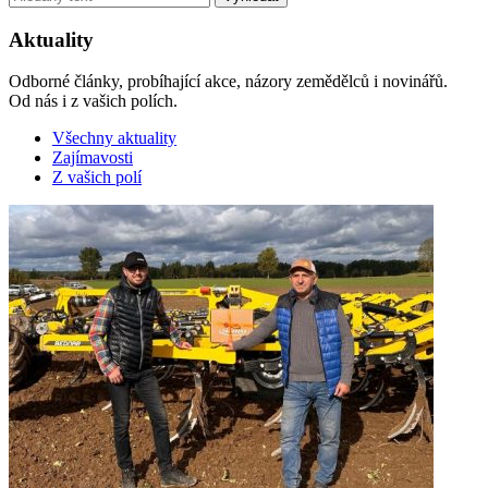
Aktuality
Odborné články, probíhající akce, názory zemědělců i novinářů.
Od nás i z vašich polích.
Všechny aktuality
Zajímavosti
Z vašich polí