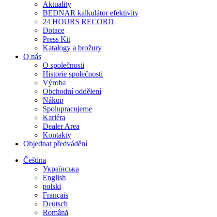
Aktuality
BEDNAR kalkulátor efektivity
24 HOURS RECORD
Dotace
Press Kit
Katalogy a brožury
O nás
O společnosti
Historie společnosti
Výroba
Obchodní oddělení
Nákup
Spolupracujeme
Kariéra
Dealer Area
Kontakty
Objednat předvádění
Čeština
Українська
English
polski
Français
Deutsch
Română