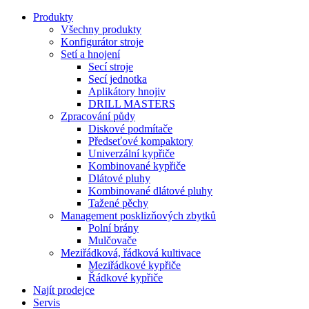
Produkty
Všechny produkty
Konfigurátor stroje
Setí a hnojení
Secí stroje
Secí jednotka
Aplikátory hnojiv
DRILL MASTERS
Zpracování půdy
Diskové podmítače
Předseťové kompaktory
Univerzální kypřiče
Kombinované kypřiče
Dlátové pluhy
Kombinované dlátové pluhy
Tažené pěchy
Management posklizňových zbytků
Polní brány
Mulčovače
Meziřádková, řádková kultivace
Meziřádkové kypřiče
Řádkové kypřiče
Najít prodejce
Servis