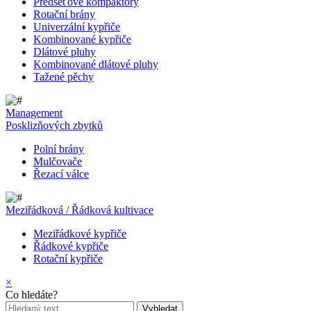
Předseťové kompaktory
Rotační brány
Univerzální kypřiče
Kombinované kypřiče
Dlátové pluhy
Kombinované dlátové pluhy
Tažené pěchy
Management
Posklizňových zbytků
Polní brány
Mulčovače
Řezací válce
Meziřádková / Řádková kultivace
Meziřádkové kypřiče
Řádkové kypřiče
Rotační kypřiče
×
Co hledáte?