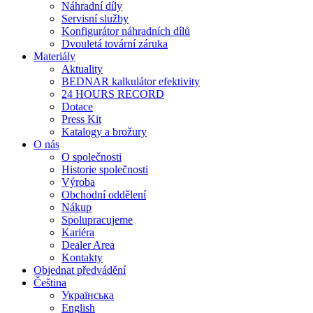
Náhradní díly
Servisní služby
Konfigurátor náhradních dílů
Dvouletá tovární záruka
Materiály
Aktuality
BEDNAR kalkulátor efektivity
24 HOURS RECORD
Dotace
Press Kit
Katalogy a brožury
O nás
O společnosti
Historie společnosti
Výroba
Obchodní oddělení
Nákup
Spolupracujeme
Kariéra
Dealer Area
Kontakty
Objednat předvádění
Čeština
Українська
English