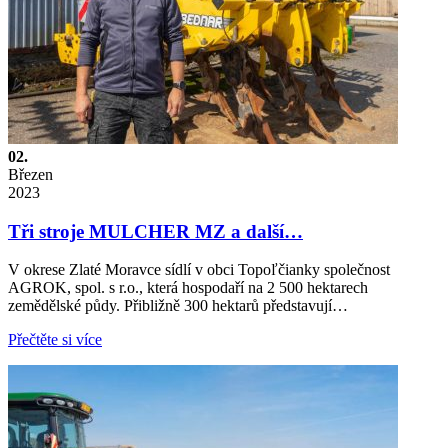
02.
Březen
2023
Tři stroje MULCHER MZ a další…
V okrese Zlaté Moravce sídlí v obci Topoľčianky společnost
AGROK, spol. s r.o., která hospodaří na 2 500 hektarech
zemědělské půdy. Přibližně 300 hektarů představují…
Přečtěte si více