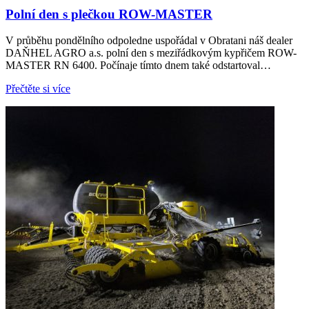
Polní den s plečkou ROW-MASTER
V průběhu pondělního odpoledne uspořádal v Obratani náš dealer
DAŇHEL AGRO a.s. polní den s meziřádkovým kypřičem ROW-
MASTER RN 6400. Počínaje tímto dnem také odstartoval…
Přečtěte si více