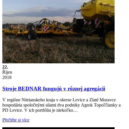
22.
Říjen
2018
Stroje BEDNAR fungujú v rôznej agregácii
V regióne Nitrianskeho kraja v okrese Levice a Zlaté Moravce
hospodária spoločnými silami dva podniky Agrok Topoľčianky a
PD Levice. V ich portfóliu je niekoľko…
Přečtěte si více