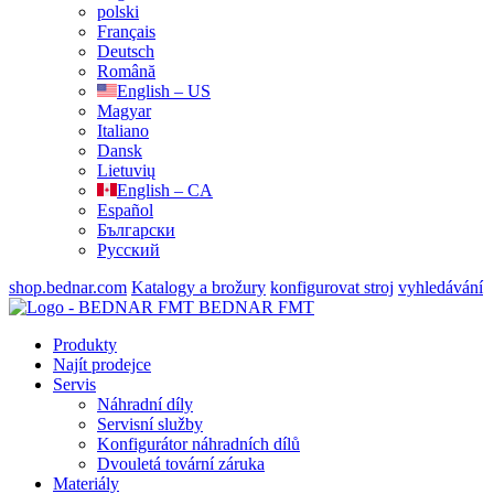
polski
Français
Deutsch
Română
English – US
Magyar
Italiano
Dansk
Lietuvių
English – CA
Español
Български
Русский
shop.bednar.com
Katalogy a brožury
konfigurovat stroj
vyhledávání
BEDNAR FMT
Produkty
Najít prodejce
Servis
Náhradní díly
Servisní služby
Konfigurátor náhradních dílů
Dvouletá tovární záruka
Materiály