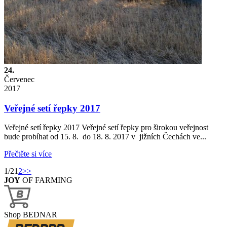
24.
Červenec
2017
Veřejné setí řepky 2017
Veřejné setí řepky 2017 Veřejné setí řepky pro širokou veřejnost
bude probíhat od 15. 8. do 18. 8. 2017 v jižních Čechách ve...
Přečtěte si více
1/2
1
2
>>
JOY
OF FARMING
Shop BEDNAR