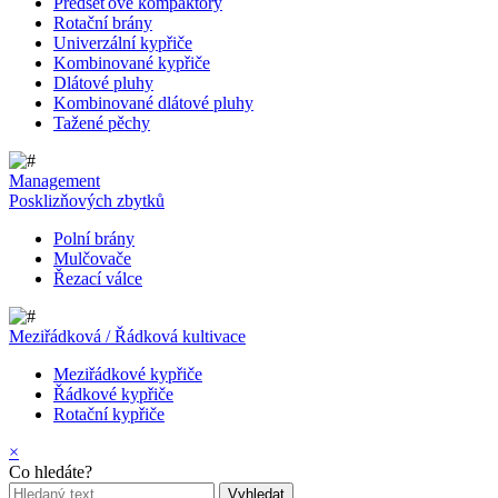
Předseťové kompaktory
Rotační brány
Univerzální kypřiče
Kombinované kypřiče
Dlátové pluhy
Kombinované dlátové pluhy
Tažené pěchy
Management
Posklizňových zbytků
Polní brány
Mulčovače
Řezací válce
Meziřádková / Řádková kultivace
Meziřádkové kypřiče
Řádkové kypřiče
Rotační kypřiče
×
Co hledáte?