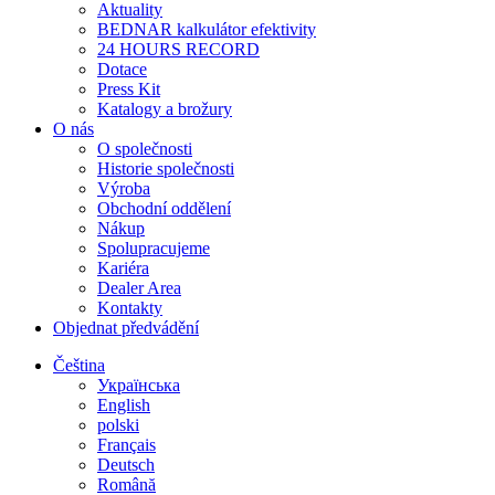
Aktuality
BEDNAR kalkulátor efektivity
24 HOURS RECORD
Dotace
Press Kit
Katalogy a brožury
O nás
O společnosti
Historie společnosti
Výroba
Obchodní oddělení
Nákup
Spolupracujeme
Kariéra
Dealer Area
Kontakty
Objednat předvádění
Čeština
Українська
English
polski
Français
Deutsch
Română