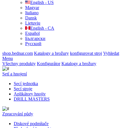
English - US
Magyar
Italiano
Dansk
Lietuvių
English - CA
Español
Български
Русский
shop.bednar.com
Katalogy a brožury
konfigurovat stroj
Vyhledat
Menu
Všechny produkty
Konfigurátor
Katalogy a brožury
Setí a hnojení
Secí jednotka
Secí stroje
Aplikátory hnojiv
DRILL MASTERS
Zpracování půdy
Diskové podmítače