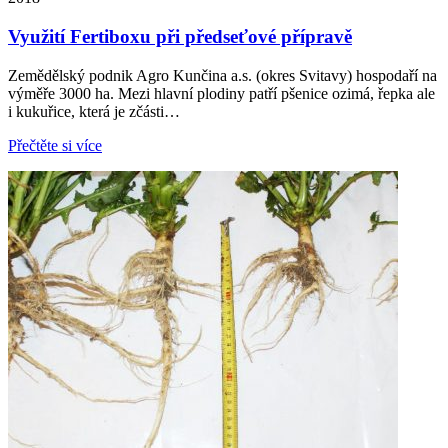
Využití Fertiboxu při předseťové přípravě
Zemědělský podnik Agro Kunčina a.s. (okres Svitavy) hospodaří na
výměře 3000 ha. Mezi hlavní plodiny patří pšenice ozimá, řepka ale
i kukuřice, která je zčásti…
Přečtěte si více