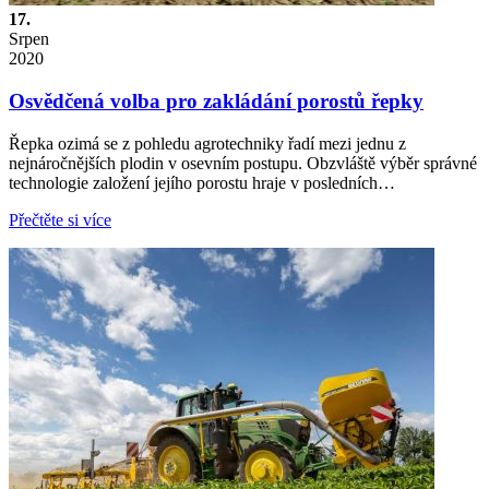
17.
Srpen
2020
Osvědčená volba pro zakládání porostů řepky
Řepka ozimá se z pohledu agrotechniky řadí mezi jednu z
nejnáročnějších plodin v osevním postupu. Obzvláště výběr správné
technologie založení jejího porostu hraje v posledních…
Přečtěte si více