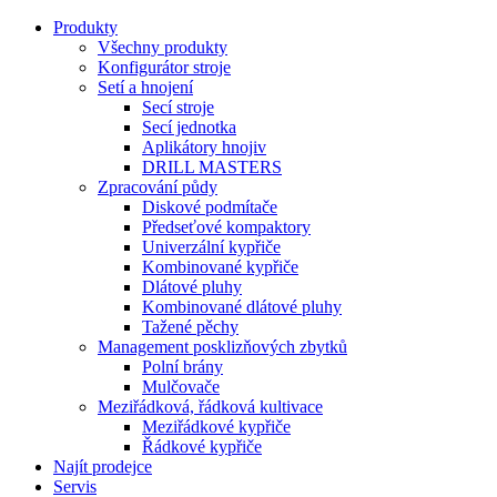
Produkty
Všechny produkty
Konfigurátor stroje
Setí a hnojení
Secí stroje
Secí jednotka
Aplikátory hnojiv
DRILL MASTERS
Zpracování půdy
Diskové podmítače
Předseťové kompaktory
Univerzální kypřiče
Kombinované kypřiče
Dlátové pluhy
Kombinované dlátové pluhy
Tažené pěchy
Management posklizňových zbytků
Polní brány
Mulčovače
Meziřádková, řádková kultivace
Meziřádkové kypřiče
Řádkové kypřiče
Najít prodejce
Servis