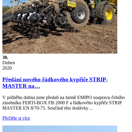
30.
Duben
2020
Předání nového řádkového kypřiče STRIP-
MASTER na…
V průběhu dubna jsme předali na farmě EMIPO soupravu čelního
zásobníku FERTI-BOX FB 2000 F a řádkového kypřiče STRIP
MASTER EN 8/70-75. Součástí této dodávky…
Přečtěte si více