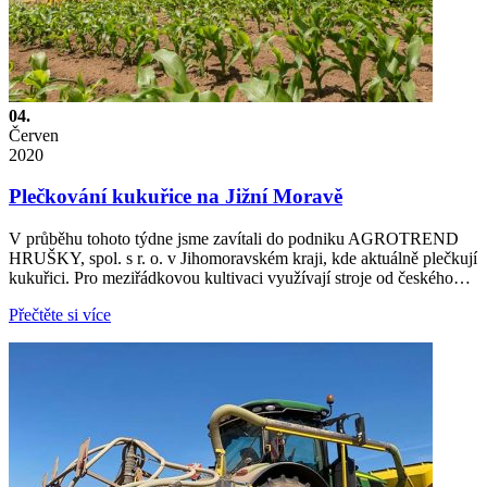
04.
Červen
2020
Plečkování kukuřice na Jižní Moravě
V průběhu tohoto týdne jsme zavítali do podniku AGROTREND
HRUŠKY, spol. s r. o. v Jihomoravském kraji, kde aktuálně plečkují
kukuřici. Pro meziřádkovou kultivaci využívají stroje od českého…
Přečtěte si více