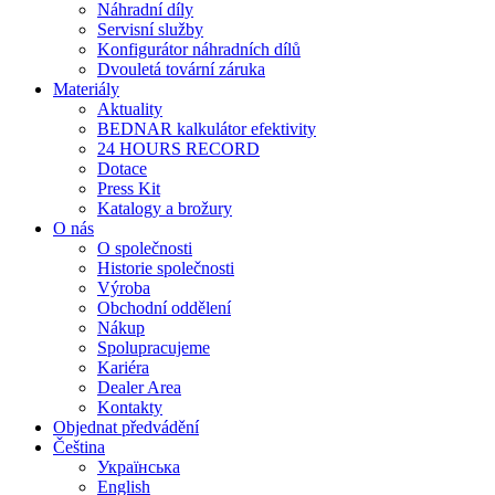
Náhradní díly
Servisní služby
Konfigurátor náhradních dílů
Dvouletá tovární záruka
Materiály
Aktuality
BEDNAR kalkulátor efektivity
24 HOURS RECORD
Dotace
Press Kit
Katalogy a brožury
O nás
O společnosti
Historie společnosti
Výroba
Obchodní oddělení
Nákup
Spolupracujeme
Kariéra
Dealer Area
Kontakty
Objednat předvádění
Čeština
Українська
English