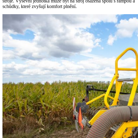
stroje. Výsevní jednotka může být na stroj osazena spolu s rampou a
schůdky, které zvyšují komfort plnění.