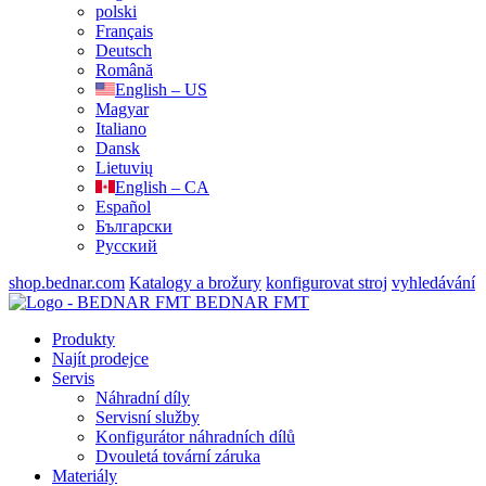
polski
Français
Deutsch
Română
English – US
Magyar
Italiano
Dansk
Lietuvių
English – CA
Español
Български
Русский
shop.bednar.com
Katalogy a brožury
konfigurovat stroj
vyhledávání
BEDNAR FMT
Produkty
Najít prodejce
Servis
Náhradní díly
Servisní služby
Konfigurátor náhradních dílů
Dvouletá tovární záruka
Materiály