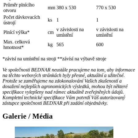
Průměr plnícího
mm
380 x 530
770 x 530
otvoru
Počet dávkovacích
ks
1
1
ústrojí
v závislosti na
v závislosti na
Plnící výška*
cm
umístění
umístění
Max. celková
kg
565
600
hmotnost*
*závisí na umístění na stroji **závísí na výbavě stroje
Ve společnosti BEDNAR neustále pracujeme na tom, aby informace
na těchto webových stránkách byly přesné, aktuální a užitečné.
Protože se zaměřujeme na zdokonalování Vašich zkušeností a
dosažení nejlepších agronomických výsledků, mohou být některé
specifikace vylepšeny nad rámec aktuálně zveřejněných údajů.
Kompletní technické specifikace Vám potvrdí Váš autorizovaný
zástupce společnosti BEDNAR při zadání objednávky.
Galerie / Média