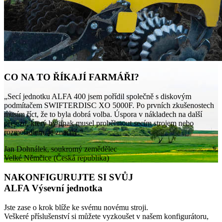
CO NA TO ŘÍKAJÍ FARMÁŘI?
„Secí jednotku ALFA 400 jsem pořídil společně s diskovým
podmítačem SWIFTERDISC XO 5000F. Po prvních zkušenostech
musím říct, že to byla dobrá volba. Úspora v nákladech na další
přejezd, který by jinak musel proběhnout secím strojem nebo
rozmetadlem, je značný.“
Jan Dohnálek, soukromý zemědělec
Velké Němčice (Česká republika)
NAKONFIGURUJTE SI SVŮJ
ALFA Výsevní jednotka
Jste zase o krok blíže ke svému novému stroji.
Veškeré příslušenství si můžete vyzkoušet v našem konfigurátoru,