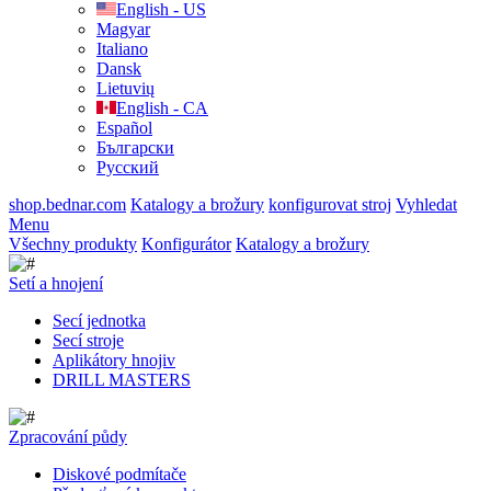
English - US
Magyar
Italiano
Dansk
Lietuvių
English - CA
Español
Български
Русский
shop.bednar.com
Katalogy a brožury
konfigurovat stroj
Vyhledat
Menu
Všechny produkty
Konfigurátor
Katalogy a brožury
Setí a hnojení
Secí jednotka
Secí stroje
Aplikátory hnojiv
DRILL MASTERS
Zpracování půdy
Diskové podmítače