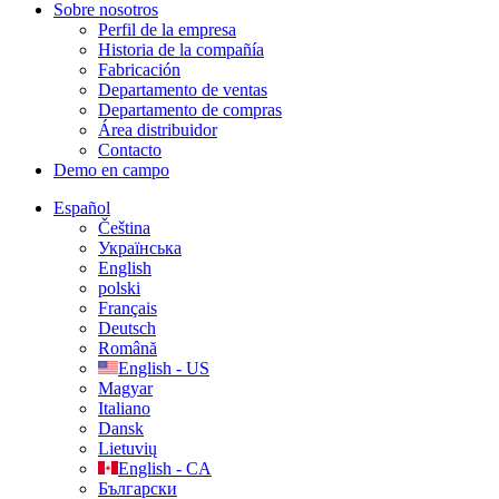
Sobre nosotros
Perfil de la empresa
Historia de la compañía
Fabricación
Departamento de ventas
Departamento de compras
Área distribuidor
Contacto
Demo en campo
Español
Čeština
Українська
English
polski
Français
Deutsch
Română
English - US
Magyar
Italiano
Dansk
Lietuvių
English - CA
Български