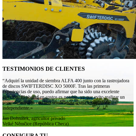
TESTIMONIOS DE CLIENTES
“Adquirí la unidad de siembra ALFA 400 junto con la rastrojadora
de discos SWIFTERDISC XO 5000F. Tras las primeras
experiencias de uso, puedo afirmar que ha sido una excelente
elección. El ahorro en costos es notable, ya que evito realizar un
segundo traslado con una sembradora o una esparcidora
independiente.»
Jan Dohnálek, agricultor privado
Velké Němčice (República Checa)
CONFIGURA TU