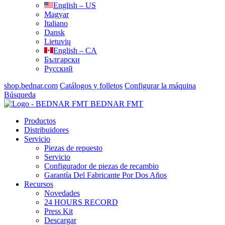
English – US
Magyar
Italiano
Dansk
Lietuvių
English – CA
Български
Русский
shop.bednar.com
Catálogos y folletos
Configurar la máquina
Búsqueda
BEDNAR FMT
Productos
Distribuidores
Servicio
Piezas de repuesto
Servicio
Configurador de piezas de recambio
Garantía Del Fabricante Por Dos Años
Recursos
Novedades
24 HOURS RECORD
Press Kit
Descargar