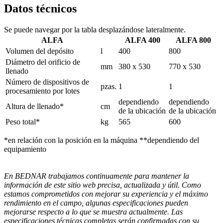
Datos técnicos
Se puede navegar por la tabla desplazándose lateralmente.
ALFA
ALFA 400
ALFA 800
Volumen del depósito
l
400
800
Diámetro del orificio de
mm
380 x 530
770 x 530
llenado
Número de dispositivos de
pzas.
1
1
procesamiento por lotes
dependiendo
dependiendo
Altura de llenado*
cm
de la ubicación
de la ubicación
Peso total*
kg
565
600
*en relación con la posición en la máquina **dependiendo del
equipamiento
En BEDNAR trabajamos continuamente para mantener la
información de este sitio web precisa, actualizada y útil. Como
estamos comprometidos con mejorar su experiencia y el máximo
rendimiento en el campo, algunas especificaciones pueden
mejorarse respecto a lo que se muestra actualmente. Las
especificaciones técnicas completas serán confirmadas con su