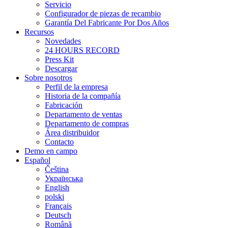
Servicio
Configurador de piezas de recambio
Garantía Del Fabricante Por Dos Años
Recursos
Novedades
24 HOURS RECORD
Press Kit
Descargar
Sobre nosotros
Perfil de la empresa
Historia de la compañía
Fabricación
Departamento de ventas
Departamento de compras
Área distribuidor
Contacto
Demo en campo
Español
Čeština
Українська
English
polski
Français
Deutsch
Română