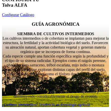
Tolva ALFA
Configurar
Catálogo
GUÍA AGRONÓMICA
SIEMBRA DE CULTIVOS INTERMEDIOS
Los cultivos intermedios o de cobertura se implantan para mejorar la
estructura, la fertilidad y la actividad biológica del suelo. Favorecen
su aireación natural, aportan cobertura vegetal y generan materia
orgánica que se incorpora de forma continua.
Cada especie cumple una función específica según la profundidad y
el tipo de su sistema radicular. Ejemplos como el raigrás perenne,
phacelia, trigo sarraceno, trébol escarlata, mijo indio o mostaza
presentan raíces que exploran distintas capas del perfil del suelo,
movilizando nutrientes como el fósforo desde las zonas más
profundas hacia la superficie. Tras su incorporación, estos nutrientes
quedan disponibles para el cultivo siguiente.
En verano, estos cultivos también aportan sombra al suelo,
reduciendo la evaporación, moderando la temperatura y
disminuyendo considerablemente el riesgo de erosión.
¿Cultivos intermedios? Tendencia en tecnología agrícola