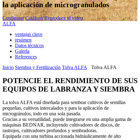
la aplicación de microgranulados
Configurar
Catálogo
Reproduce el video
ALFA
ventajas clave
resúmen
Datos técnicos
Galería
References
Inicio
Siembra y Fertilización
Tolva ALFA
Tolva ALFA
POTENCIE EL RENDIMIENTO DE SUS
EQUIPOS DE LABRANZA Y SIEMBRA
La tolva ALFA está diseñada para sembrar cultivos de semillas
pequeñas, cultivos intercalados y para la aplicación de
microgránulos, todo en una sola pasada.
Gracias a su versatilidad, puede integrarse en una amplia gama de
máquinas BEDNAR, incluyendo cultivadores de discos, de
rastrojos, cultivadores profundos y sembradoras.
Equipada con una turbina accionada hidráulicamente de alto