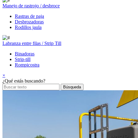
Manejo de rastrojo / desbroce
Rastras de paja
Desbrozadoras
Rodillos jaula
Labranza entre filas / Strip Till
Binadoras
Strip-till
Rompicostra
×
¿Qué estás buscando?