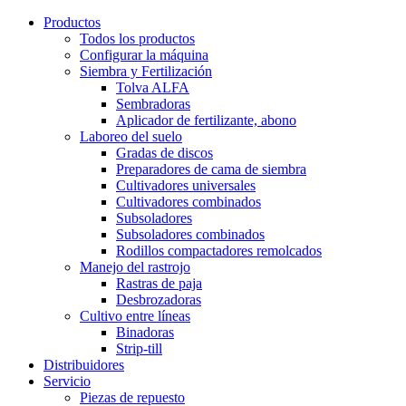
Productos
Todos los productos
Configurar la máquina
Siembra y Fertilización
Tolva ALFA
Sembradoras
Aplicador de fertilizante, abono
Laboreo del suelo
Gradas de discos
Preparadores de cama de siembra
Cultivadores universales
Cultivadores combinados
Subsoladores
Subsoladores combinados
Rodillos compactadores remolcados
Manejo del rastrojo
Rastras de paja
Desbrozadoras
Cultivo entre líneas
Binadoras
Strip-till
Distribuidores
Servicio
Piezas de repuesto