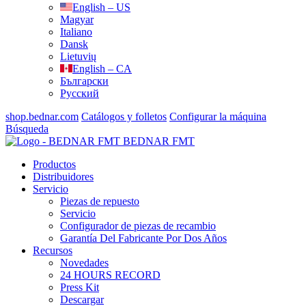
English – US
Magyar
Italiano
Dansk
Lietuvių
English – CA
Български
Русский
shop.bednar.com
Catálogos y folletos
Configurar la máquina
Búsqueda
BEDNAR FMT
Productos
Distribuidores
Servicio
Piezas de repuesto
Servicio
Configurador de piezas de recambio
Garantía Del Fabricante Por Dos Años
Recursos
Novedades
24 HOURS RECORD
Press Kit
Descargar