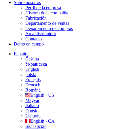
Sobre nosotros
Perfil de la empresa
Historia de la compañía
Fabricación
Departamento de ventas
Departamento de compras
Área distribuidor
Contacto
Demo en campo
Español
Čeština
Українська
English
polski
Français
Deutsch
Română
English - US
Magyar
Italiano
Dansk
Lietuvių
English - CA
Български