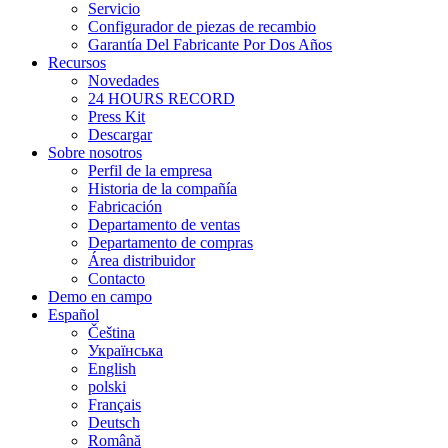
Servicio
Configurador de piezas de recambio
Garantía Del Fabricante Por Dos Años
Recursos
Novedades
24 HOURS RECORD
Press Kit
Descargar
Sobre nosotros
Perfil de la empresa
Historia de la compañía
Fabricación
Departamento de ventas
Departamento de compras
Área distribuidor
Contacto
Demo en campo
Español
Čeština
Українська
English
polski
Français
Deutsch
Română