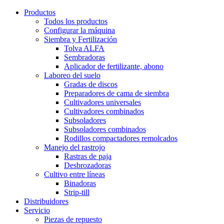
Productos
Todos los productos
Configurar la máquina
Siembra y Fertilización
Tolva ALFA
Sembradoras
Aplicador de fertilizante, abono
Laboreo del suelo
Gradas de discos
Preparadores de cama de siembra
Cultivadores universales
Cultivadores combinados
Subsoladores
Subsoladores combinados
Rodillos compactadores remolcados
Manejo del rastrojo
Rastras de paja
Desbrozadoras
Cultivo entre líneas
Binadoras
Strip-till
Distribuidores
Servicio
Piezas de repuesto