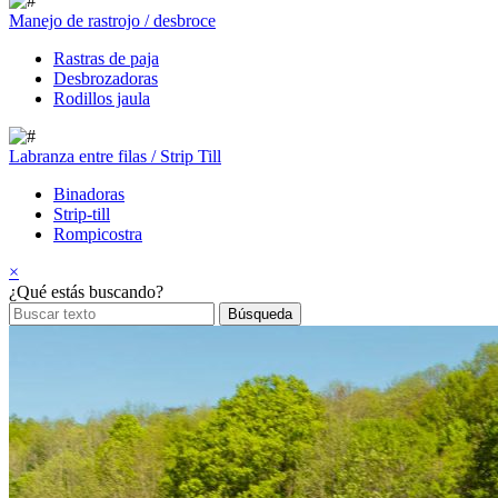
Manejo de rastrojo / desbroce
Rastras de paja
Desbrozadoras
Rodillos jaula
Labranza entre filas / Strip Till
Binadoras
Strip-till
Rompicostra
×
¿Qué estás buscando?