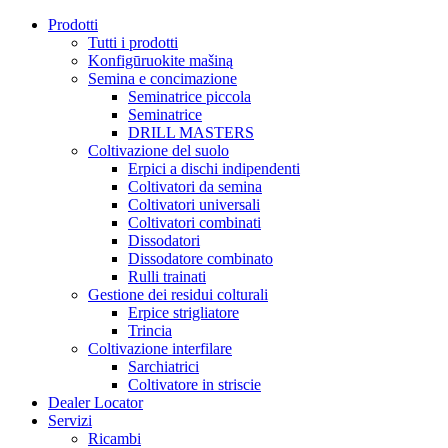
Prodotti
Tutti i prodotti
Konfigūruokite mašiną
Semina e concimazione
Seminatrice piccola
Seminatrice
DRILL MASTERS
Coltivazione del suolo
Erpici a dischi indipendenti
Coltivatori da semina
Coltivatori universali
Coltivatori combinati
Dissodatori
Dissodatore combinato
Rulli trainati
Gestione dei residui colturali
Erpice strigliatore
Trincia
Coltivazione interfilare
Sarchiatrici
Coltivatore in striscie
Dealer Locator
Servizi
Ricambi