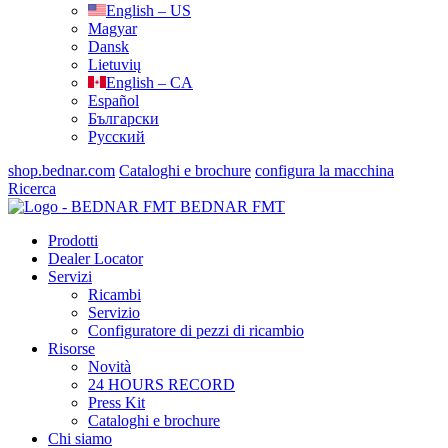
English – US
Magyar
Dansk
Lietuvių
English – CA
Español
Български
Русский
shop.bednar.com
Cataloghi e brochure
configura la macchina
Ricerca
BEDNAR FMT
Prodotti
Dealer Locator
Servizi
Ricambi
Servizio
Configuratore di pezzi di ricambio
Risorse
Novità
24 HOURS RECORD
Press Kit
Cataloghi e brochure
Chi siamo