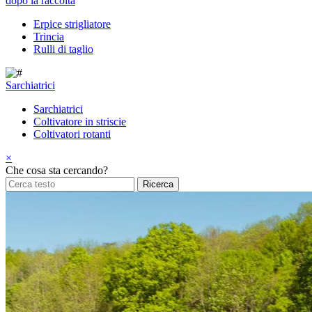
dopo la raccolta
Erpice strigliatore
Trincia
Rulli di taglio
Sarchiatrici
Sarchiatrici
Coltivatore in striscie
Coltivatori rotanti
×
Che cosa sta cercando?