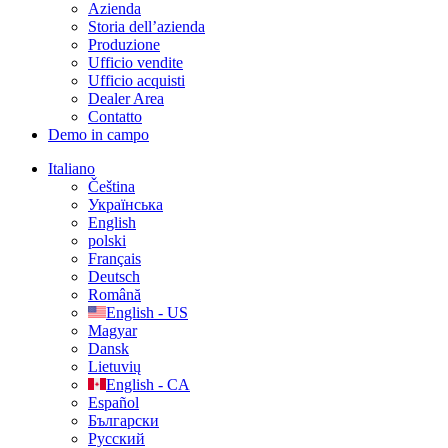
Azienda
Storia dell’azienda
Produzione
Ufficio vendite
Ufficio acquisti
Dealer Area
Contatto
Demo in campo
Italiano
Čeština
Українська
English
polski
Français
Deutsch
Română
English - US
Magyar
Dansk
Lietuvių
English - CA
Español
Български
Русский