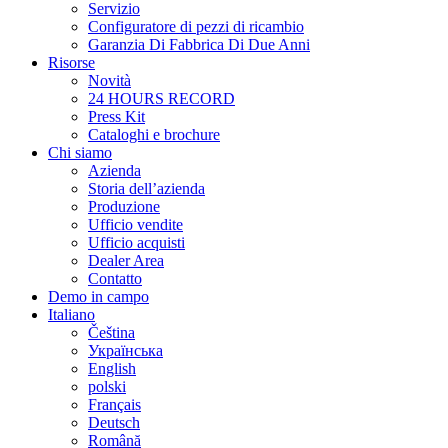
Servizio
Configuratore di pezzi di ricambio
Garanzia Di Fabbrica Di Due Anni
Risorse
Novità
24 HOURS RECORD
Press Kit
Cataloghi e brochure
Chi siamo
Azienda
Storia dell’azienda
Produzione
Ufficio vendite
Ufficio acquisti
Dealer Area
Contatto
Demo in campo
Italiano
Čeština
Українська
English
polski
Français
Deutsch
Română