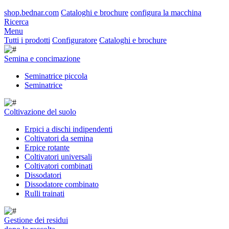
shop.bednar.com
Cataloghi e brochure
configura la macchina
Ricerca
Menu
Tutti i prodotti
Configuratore
Cataloghi e brochure
Semina e concimazione
Seminatrice piccola
Seminatrice
Coltivazione del suolo
Erpici a dischi indipendenti
Coltivatori da semina
Erpice rotante
Coltivatori universali
Coltivatori combinati
Dissodatori
Dissodatore combinato
Rulli trainati
Gestione dei residui