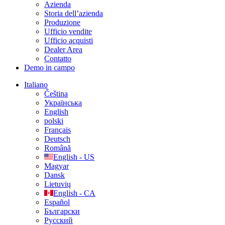
Azienda
Storia dell’azienda
Produzione
Ufficio vendite
Ufficio acquisti
Dealer Area
Contatto
Demo in campo
Italiano
Čeština
Українська
English
polski
Français
Deutsch
Română
English - US
Magyar
Dansk
Lietuvių
English - CA
Español
Български
Русский