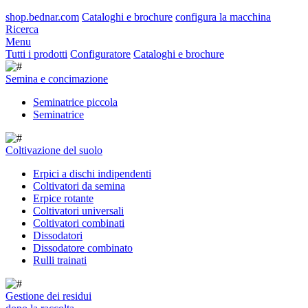
shop.bednar.com
Cataloghi e brochure
configura la macchina
Ricerca
Menu
Tutti i prodotti
Configuratore
Cataloghi e brochure
Semina e concimazione
Seminatrice piccola
Seminatrice
Coltivazione del suolo
Erpici a dischi indipendenti
Coltivatori da semina
Erpice rotante
Coltivatori universali
Coltivatori combinati
Dissodatori
Dissodatore combinato
Rulli trainati
Gestione dei residui