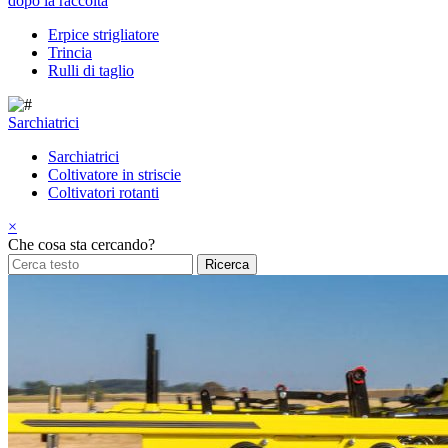
dopo la raccolta
Erpice strigliatore
Trincia
Rulli di taglio
Sarchiatrici
Sarchiatrici
Coltivatore in striscie
Coltivatori rotanti
×
Che cosa sta cercando?