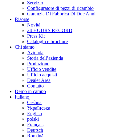
Servizio
Configuratore di pezzi di ricambio
Garanzia Di Fabbrica Di Due Anni
Risorse
Novità
24 HOURS RECORD
Press Kit
Cataloghi e brochure
Chi siamo
Azienda
Storia dell’azienda
Produzione
Ufficio vendite
Ufficio acquisti
Dealer Area
Contatto
Demo in campo
Italiano
Čeština
Українська
English
polski
Français
Deutsch
Română