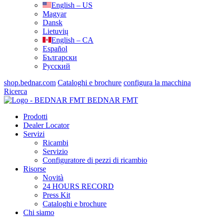
English – US
Magyar
Dansk
Lietuvių
English – CA
Español
Български
Русский
shop.bednar.com
Cataloghi e brochure
configura la macchina
Ricerca
BEDNAR FMT
Prodotti
Dealer Locator
Servizi
Ricambi
Servizio
Configuratore di pezzi di ricambio
Risorse
Novità
24 HOURS RECORD
Press Kit
Cataloghi e brochure
Chi siamo