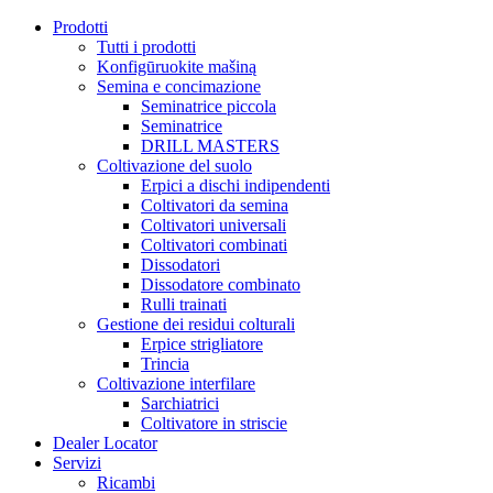
Prodotti
Tutti i prodotti
Konfigūruokite mašiną
Semina e concimazione
Seminatrice piccola
Seminatrice
DRILL MASTERS
Coltivazione del suolo
Erpici a dischi indipendenti
Coltivatori da semina
Coltivatori universali
Coltivatori combinati
Dissodatori
Dissodatore combinato
Rulli trainati
Gestione dei residui colturali
Erpice strigliatore
Trincia
Coltivazione interfilare
Sarchiatrici
Coltivatore in striscie
Dealer Locator
Servizi
Ricambi