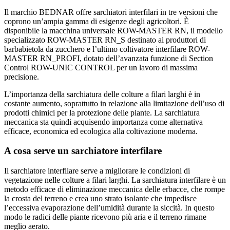
Il marchio BEDNAR offre sarchiatori interfilari in tre versioni che
coprono un’ampia gamma di esigenze degli agricoltori. È
disponibile la macchina universale ROW-MASTER RN, il modello
specializzato ROW-MASTER RN_S destinato ai produttori di
barbabietola da zucchero e l’ultimo coltivatore interfilare ROW-
MASTER RN_PROFI, dotato dell’avanzata funzione di Section
Control ROW-UNIC CONTROL per un lavoro di massima
precisione.
L’importanza della sarchiatura delle colture a filari larghi è in
costante aumento, soprattutto in relazione alla limitazione dell’uso di
prodotti chimici per la protezione delle piante. La sarchiatura
meccanica sta quindi acquisendo importanza come alternativa
efficace, economica ed ecologica alla coltivazione moderna.
A cosa serve un sarchiatore interfilare
Il sarchiatore interfilare serve a migliorare le condizioni di
vegetazione nelle colture a filari larghi. La sarchiatura interfilare è un
metodo efficace di eliminazione meccanica delle erbacce, che rompe
la crosta del terreno e crea uno strato isolante che impedisce
l’eccessiva evaporazione dell’umidità durante la siccità. In questo
modo le radici delle piante ricevono più aria e il terreno rimane
meglio aerato.