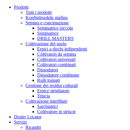
Prodotti
Tutti i prodotti
Konfigūruokite mašiną
Semina e concimazione
Seminatrice piccola
Seminatrice
DRILL MASTERS
Coltivazione del suolo
Erpici a dischi indipendenti
Coltivatori da semina
Coltivatori universali
Coltivatori combinati
Dissodatori
Dissodatore combinato
Rulli trainati
Gestione dei residui colturali
Erpice strigliatore
Trincia
Coltivazione interfilare
Sarchiatrici
Coltivatore in striscie
Dealer Locator
Servizi
Ricambi