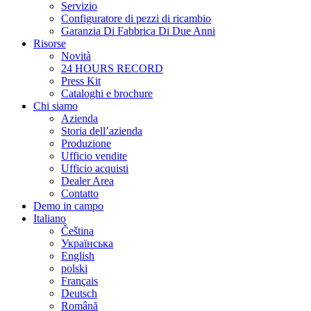
Servizio
Configuratore di pezzi di ricambio
Garanzia Di Fabbrica Di Due Anni
Risorse
Novità
24 HOURS RECORD
Press Kit
Cataloghi e brochure
Chi siamo
Azienda
Storia dell’azienda
Produzione
Ufficio vendite
Ufficio acquisti
Dealer Area
Contatto
Demo in campo
Italiano
Čeština
Українська
English
polski
Français
Deutsch
Română