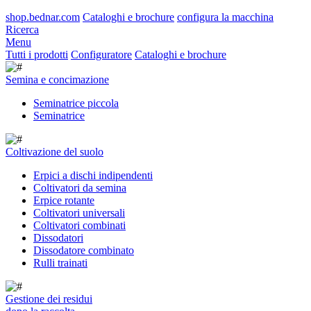
shop.bednar.com
Cataloghi e brochure
configura la macchina
Ricerca
Menu
Tutti i prodotti
Configuratore
Cataloghi e brochure
Semina e concimazione
Seminatrice piccola
Seminatrice
Coltivazione del suolo
Erpici a dischi indipendenti
Coltivatori da semina
Erpice rotante
Coltivatori universali
Coltivatori combinati
Dissodatori
Dissodatore combinato
Rulli trainati
Gestione dei residui