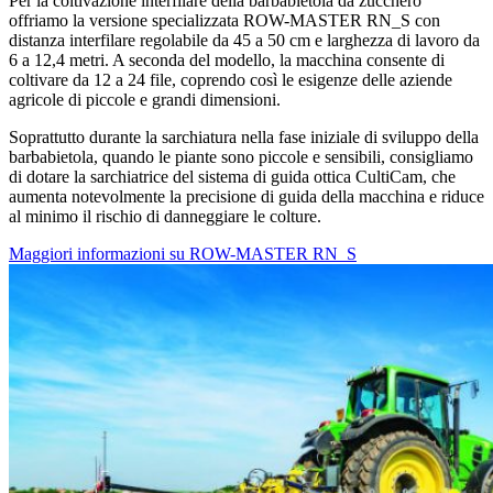
Per la coltivazione interfilare della barbabietola da zucchero
offriamo la versione specializzata ROW-MASTER RN_S con
distanza interfilare regolabile da 45 a 50 cm e larghezza di lavoro da
6 a 12,4 metri. A seconda del modello, la macchina consente di
coltivare da 12 a 24 file, coprendo così le esigenze delle aziende
agricole di piccole e grandi dimensioni.
Soprattutto durante la sarchiatura nella fase iniziale di sviluppo della
barbabietola, quando le piante sono piccole e sensibili, consigliamo
di dotare la sarchiatrice del sistema di guida ottica CultiCam, che
aumenta notevolmente la precisione di guida della macchina e riduce
al minimo il rischio di danneggiare le colture.
Maggiori informazioni su ROW-MASTER RN_S