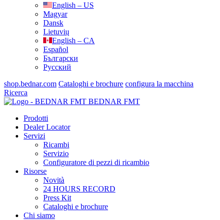
English – US
Magyar
Dansk
Lietuvių
English – CA
Español
Български
Русский
shop.bednar.com
Cataloghi e brochure
configura la macchina
Ricerca
BEDNAR FMT
Prodotti
Dealer Locator
Servizi
Ricambi
Servizio
Configuratore di pezzi di ricambio
Risorse
Novità
24 HOURS RECORD
Press Kit
Cataloghi e brochure
Chi siamo