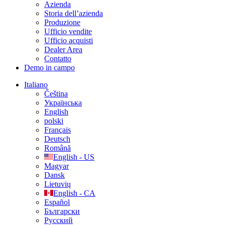
Azienda
Storia dell’azienda
Produzione
Ufficio vendite
Ufficio acquisti
Dealer Area
Contatto
Demo in campo
Italiano
Čeština
Українська
English
polski
Français
Deutsch
Română
English - US
Magyar
Dansk
Lietuvių
English - CA
Español
Български
Русский