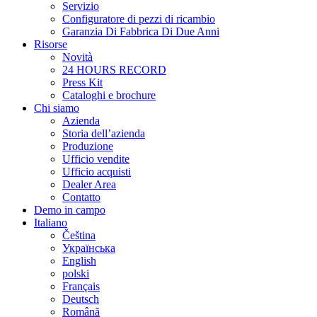
Servizio
Configuratore di pezzi di ricambio
Garanzia Di Fabbrica Di Due Anni
Risorse
Novità
24 HOURS RECORD
Press Kit
Cataloghi e brochure
Chi siamo
Azienda
Storia dell’azienda
Produzione
Ufficio vendite
Ufficio acquisti
Dealer Area
Contatto
Demo in campo
Italiano
Čeština
Українська
English
polski
Français
Deutsch
Română