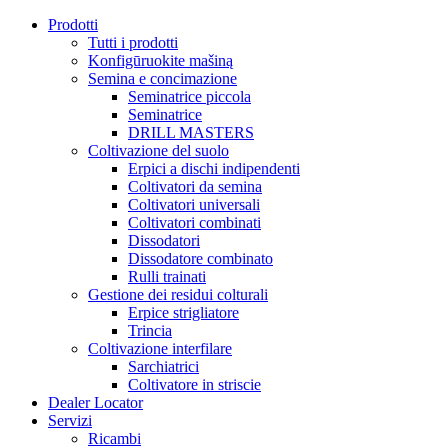
Prodotti
Tutti i prodotti
Konfigūruokite mašiną
Semina e concimazione
Seminatrice piccola
Seminatrice
DRILL MASTERS
Coltivazione del suolo
Erpici a dischi indipendenti
Coltivatori da semina
Coltivatori universali
Coltivatori combinati
Dissodatori
Dissodatore combinato
Rulli trainati
Gestione dei residui colturali
Erpice strigliatore
Trincia
Coltivazione interfilare
Sarchiatrici
Coltivatore in striscie
Dealer Locator
Servizi
Ricambi