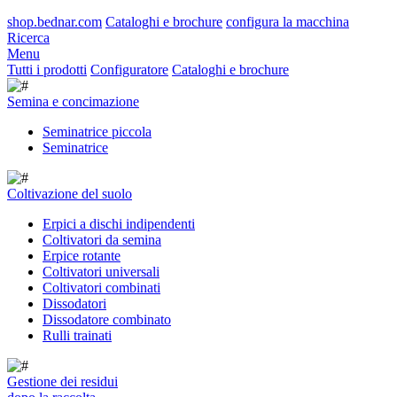
shop.bednar.com
Cataloghi e brochure
configura la macchina
Ricerca
Menu
Tutti i prodotti
Configuratore
Cataloghi e brochure
Semina e concimazione
Seminatrice piccola
Seminatrice
Coltivazione del suolo
Erpici a dischi indipendenti
Coltivatori da semina
Erpice rotante
Coltivatori universali
Coltivatori combinati
Dissodatori
Dissodatore combinato
Rulli trainati
Gestione dei residui