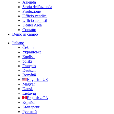
Azienda
Storia dell’azienda
Produzione
Ufficio vendite
Ufficio acquisti
Dealer Area
Contatto
Demo in campo
Italiano
Čeština
Українська
English
polski
Français
Deutsch
Română
English - US
Magyar
Dansk
Lietuvių
English - CA
Español
Български
Русский