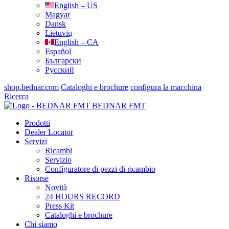
English – US
Magyar
Dansk
Lietuvių
English – CA
Español
Български
Русский
shop.bednar.com
Cataloghi e brochure
configura la macchina
Ricerca
BEDNAR FMT
Prodotti
Dealer Locator
Servizi
Ricambi
Servizio
Configuratore di pezzi di ricambio
Risorse
Novità
24 HOURS RECORD
Press Kit
Cataloghi e brochure
Chi siamo