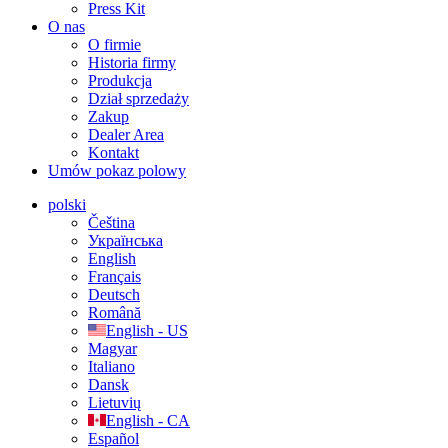
Press Kit
O nas
O firmie
Historia firmy
Produkcja
Dział sprzedaży
Zakup
Dealer Area
Kontakt
Umów pokaz polowy
polski
Čeština
Українська
English
Français
Deutsch
Română
English - US
Magyar
Italiano
Dansk
Lietuvių
English - CA
Español