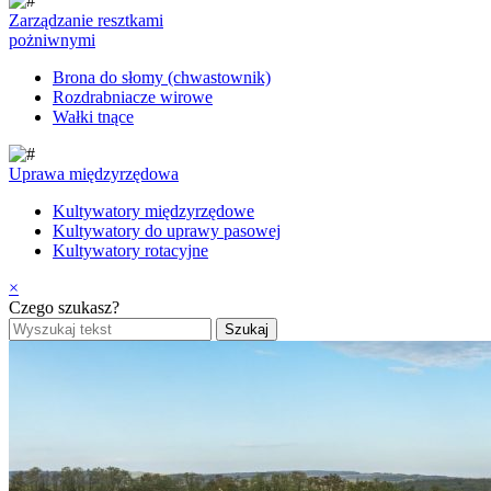
Zarządzanie resztkami
pożniwnymi
Brona do słomy (chwastownik)
Rozdrabniacze wirowe
Wałki tnące
Uprawa międzyrzędowa
Kultywatory międzyrzędowe
Kultywatory do uprawy pasowej
Kultywatory rotacyjne
×
Czego szukasz?