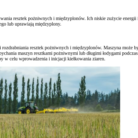
nia resztek pożniwnych i międzyplonów. Ich niskie zużycie energii i
ego lub uprawiają międzyplony.
 i rozdrabniania resztek pożniwnych i międzyplonów. Maszyna może 
apychania maszyn resztkami pożniwnymi lub długimi łodygami podczas
 w celu wprowadzenia i inicjacji kiełkowania ziaren.