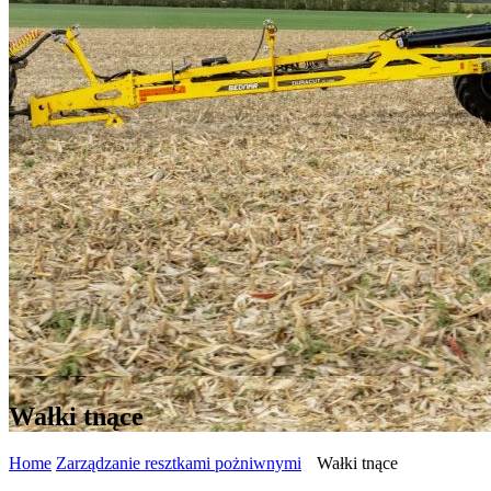
Wałki tnące
Home
Zarządzanie resztkami pożniwnymi
Wałki tnące