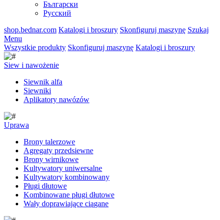
Български
Русский
shop.bednar.com
Katalogi i broszury
Skonfiguruj maszynę
Szukaj
Menu
Wszystkie produkty
Skonfiguruj maszynę
Katalogi i broszury
Siew i nawożenie
Siewnik alfa
Siewniki
Aplikatory nawózów
Uprawa
Brony talerzowe
Agregaty przedsiewne
Brony wirnikowe
Kultywatory uniwersalne
Kultywatory kombinowany
Pługi dłutowe
Kombinowane pługi dłutowe
Wały doprawiające ciągane