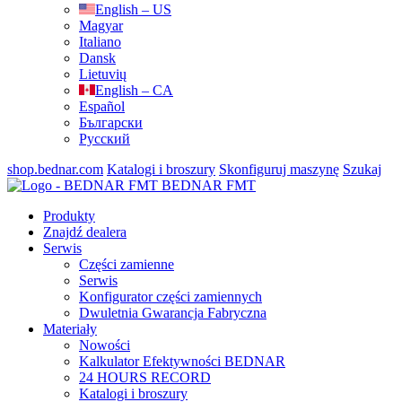
English – US
Magyar
Italiano
Dansk
Lietuvių
English – CA
Español
Български
Русский
shop.bednar.com
Katalogi i broszury
Skonfiguruj maszynę
Szukaj
BEDNAR FMT
Produkty
Znajdź dealera
Serwis
Części zamienne
Serwis
Konfigurator części zamiennych
Dwuletnia Gwarancja Fabryczna
Materiały
Nowości
Kalkulator Efektywności BEDNAR
24 HOURS RECORD
Katalogi i broszury