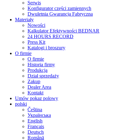
Serwis
Konfigurator części zamiennych
Dwuletnia Gwarancja Fabryczna
Materiały
Nowości
Kalkulator Efektywności BEDNAR
24 HOURS RECORD
Press Kit
Katalogi i broszury
O firmie
O firmie
Historia firmy
Produkcja
Dział sprzedaży
Zakup
Dealer Area
Kontakt
Umów pokaz polowy
polski
Čeština
Українська
English
Français
Deutsch
Română