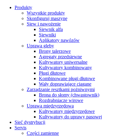
Produkty
Wszystkie produkty
Skonfiguruj maszynę
Siew i nawożenie
Siewnik alfa
Siewniki
Aplikatory nawózów
Uprawa gleby
Brony talerzowe
Agregaty przedsiewne
Kultywatory uniwersalne
Kultywatory kombinowany
Pługi dłutowe
Kombinowane pługi dłutowe
Wały doprawiające ciągane
Zarządzanie resztkami pożniwnymi
Brona do słomy (chwastownik)
Rozdrabniacze wirowe
Uprawa międzyrzędowa
Kultywatory międzyrzędowe
Kultywatory do uprawy pasowej
Sieć dystrybucji
Servis
Części zamienne