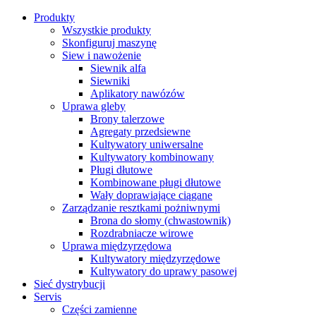
Produkty
Wszystkie produkty
Skonfiguruj maszynę
Siew i nawożenie
Siewnik alfa
Siewniki
Aplikatory nawózów
Uprawa gleby
Brony talerzowe
Agregaty przedsiewne
Kultywatory uniwersalne
Kultywatory kombinowany
Pługi dłutowe
Kombinowane pługi dłutowe
Wały doprawiające ciągane
Zarządzanie resztkami pożniwnymi
Brona do słomy (chwastownik)
Rozdrabniacze wirowe
Uprawa międzyrzędowa
Kultywatory międzyrzędowe
Kultywatory do uprawy pasowej
Sieć dystrybucji
Servis
Części zamienne