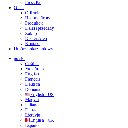
Press Kit
O nas
O firmie
Historia firmy
Produkcja
Dział sprzedaży
Zakup
Dealer Area
Kontakt
Umów pokaz polowy
polski
Čeština
Українська
English
Français
Deutsch
Română
English - US
Magyar
Italiano
Dansk
Lietuvių
English - CA
Español