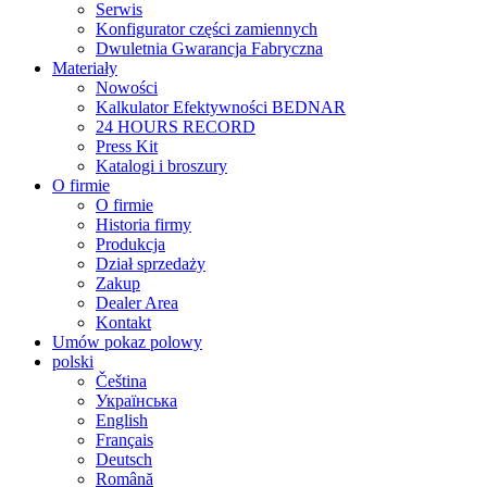
Serwis
Konfigurator części zamiennych
Dwuletnia Gwarancja Fabryczna
Materiały
Nowości
Kalkulator Efektywności BEDNAR
24 HOURS RECORD
Press Kit
Katalogi i broszury
O firmie
O firmie
Historia firmy
Produkcja
Dział sprzedaży
Zakup
Dealer Area
Kontakt
Umów pokaz polowy
polski
Čeština
Українська
English
Français
Deutsch
Română