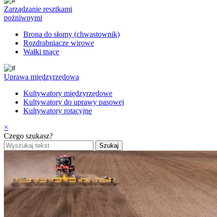
Zarządzanie resztkami
pożniwnymi
Brona do słomy (chwastownik)
Rozdrabniacze wirowe
Wałki tnące
Uprawa międzyrzędowa
Kultywatory międzyrzędowe
Kultywatory do uprawy pasowej
Kultywatory rotacyjne
×
Czego szukasz?