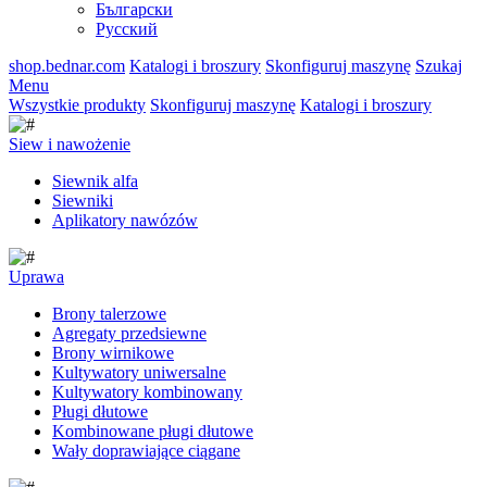
Български
Русский
shop.bednar.com
Katalogi i broszury
Skonfiguruj maszynę
Szukaj
Menu
Wszystkie produkty
Skonfiguruj maszynę
Katalogi i broszury
Siew i nawożenie
Siewnik alfa
Siewniki
Aplikatory nawózów
Uprawa
Brony talerzowe
Agregaty przedsiewne
Brony wirnikowe
Kultywatory uniwersalne
Kultywatory kombinowany
Pługi dłutowe
Kombinowane pługi dłutowe
Wały doprawiające ciągane