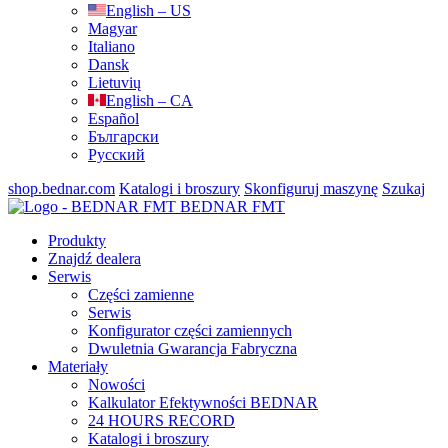
English – US
Magyar
Italiano
Dansk
Lietuvių
English – CA
Español
Български
Русский
shop.bednar.com
Katalogi i broszury
Skonfiguruj maszynę
Szukaj
BEDNAR FMT
Produkty
Znajdź dealera
Serwis
Części zamienne
Serwis
Konfigurator części zamiennych
Dwuletnia Gwarancja Fabryczna
Materiały
Nowości
Kalkulator Efektywności BEDNAR
24 HOURS RECORD
Katalogi i broszury