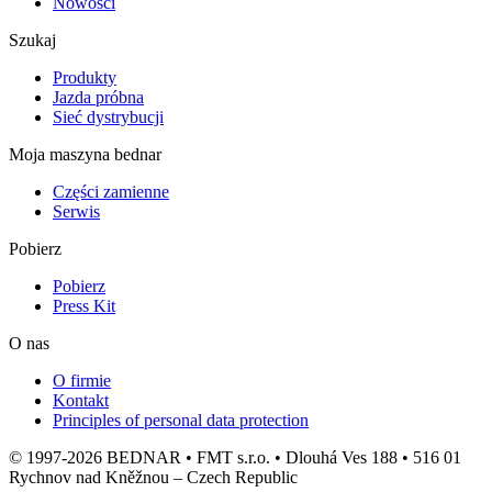
Nowości
Szukaj
Produkty
Jazda próbna
Sieć dystrybucji
Moja maszyna bednar
Części zamienne
Serwis
Pobierz
Pobierz
Press Kit
O nas
O firmie
Kontakt
Principles of personal data protection
© 1997-2026 BEDNAR • FMT s.r.o. • Dlouhá Ves 188 • 516 01
Rychnov nad Kněžnou – Czech Republic