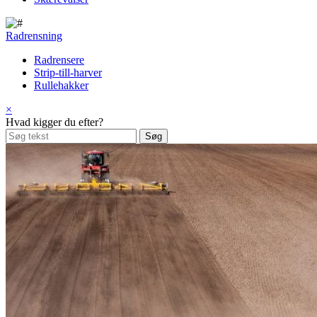
Radrensning
Radrensere
Strip-till-harver
Rullehakker
×
Hvad kigger du efter?