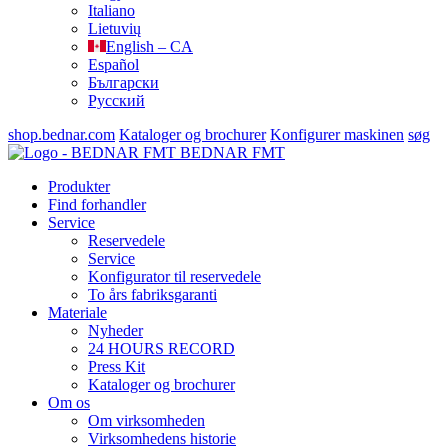
Italiano
Lietuvių
English – CA
Español
Български
Русский
shop.bednar.com
Kataloger og brochurer
Konfigurer maskinen
søg
BEDNAR FMT
Produkter
Find forhandler
Service
Reservedele
Service
Konfigurator til reservedele
To års fabriksgaranti
Materiale
Nyheder
24 HOURS RECORD
Press Kit
Kataloger og brochurer
Om os
Om virksomheden
Virksomhedens historie