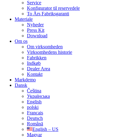
Service
Konfigurator til reservedele
To Års Fabriksgaranti
Materiale
Nyheder
Press Kit
Download
Om os
Om virksomheden
Virksomhedens historie
Fabrikken
Indkøb
Dealer Area
Kontakt
Markdemo
Dansk
Čeština
Українська
English
polski
Français
Deutsch
Română
English – US
Magyar