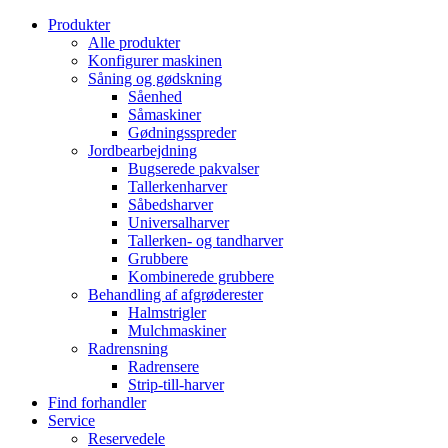
Produkter
Alle produkter
Konfigurer maskinen
Såning og gødskning
Såenhed
Såmaskiner
Gødningsspreder
Jordbearbejdning
Bugserede pakvalser
Tallerkenharver
Såbedsharver
Universalharver
Tallerken- og tandharver
Grubbere
Kombinerede grubbere
Behandling af afgrøderester
Halmstrigler
Mulchmaskiner
Radrensning
Radrensere
Strip-till-harver
Find forhandler
Service
Reservedele