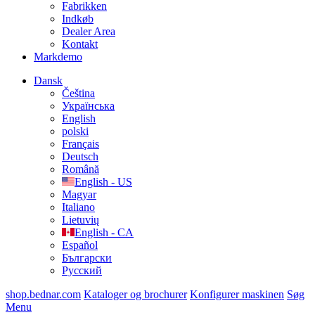
Fabrikken
Indkøb
Dealer Area
Kontakt
Markdemo
Dansk
Čeština
Українська
English
polski
Français
Deutsch
Română
English - US
Magyar
Italiano
Lietuvių
English - CA
Español
Български
Русский
shop.bednar.com
Kataloger og brochurer
Konfigurer maskinen
Søg
Menu