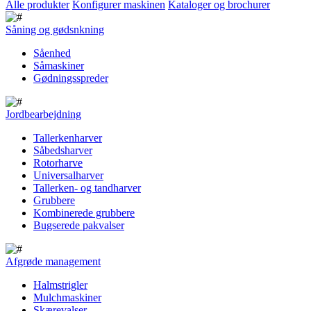
Alle produkter
Konfigurer maskinen
Kataloger og brochurer
Såning og gødsnkning
Såenhed
Såmaskiner
Gødningsspreder
Jordbearbejdning
Tallerkenharver
Såbedsharver
Rotorharve
Universalharver
Tallerken- og tandharver
Grubbere
Kombinerede grubbere
Bugserede pakvalser
Afgrøde management
Halmstrigler
Mulchmaskiner
Skærevalser