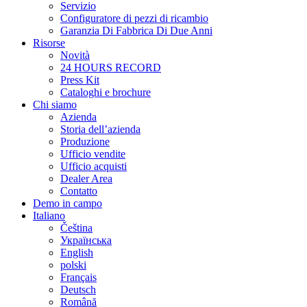
Servizio
Configuratore di pezzi di ricambio
Garanzia Di Fabbrica Di Due Anni
Risorse
Novità
24 HOURS RECORD
Press Kit
Cataloghi e brochure
Chi siamo
Azienda
Storia dell’azienda
Produzione
Ufficio vendite
Ufficio acquisti
Dealer Area
Contatto
Demo in campo
Italiano
Čeština
Українська
English
polski
Français
Deutsch
Română