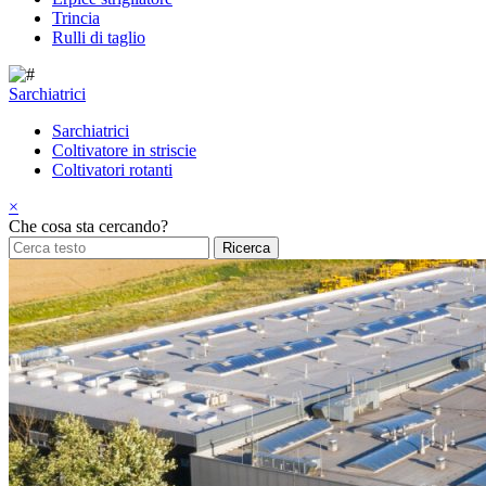
Trincia
Rulli di taglio
Sarchiatrici
Sarchiatrici
Coltivatore in striscie
Coltivatori rotanti
×
Che cosa sta cercando?