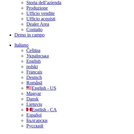
Storia dell’azienda
Produzione
Ufficio vendite
Ufficio acquisti
Dealer Area
Contatto
Demo in campo
Italiano
Čeština
Українська
English
polski
Français
Deutsch
Română
English - US
Magyar
Dansk
Lietuvių
English - CA
Español
Български
Русский