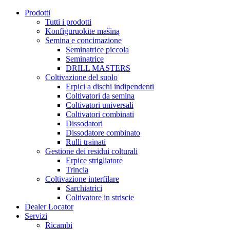
Prodotti
Tutti i prodotti
Konfigūruokite mašiną
Semina e concimazione
Seminatrice piccola
Seminatrice
DRILL MASTERS
Coltivazione del suolo
Erpici a dischi indipendenti
Coltivatori da semina
Coltivatori universali
Coltivatori combinati
Dissodatori
Dissodatore combinato
Rulli trainati
Gestione dei residui colturali
Erpice strigliatore
Trincia
Coltivazione interfilare
Sarchiatrici
Coltivatore in striscie
Dealer Locator
Servizi
Ricambi