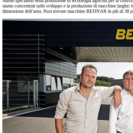
Siamo specialisti nella produzione di tecnologia agricola per la coltivaz
siamo concentrati sullo sviluppo e la produzione di macchine larghe; tu
dimensione dell’area. Puoi trovare macchine BEDNAR in più di 38 paes