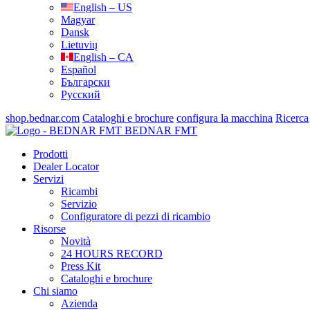
English – US
Magyar
Dansk
Lietuvių
English – CA
Español
Български
Русский
shop.bednar.com
Cataloghi e brochure
configura la macchina
Ricerca
BEDNAR FMT
Prodotti
Dealer Locator
Servizi
Ricambi
Servizio
Configuratore di pezzi di ricambio
Risorse
Novità
24 HOURS RECORD
Press Kit
Cataloghi e brochure
Chi siamo
Azienda