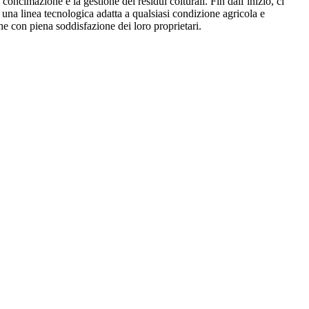
 concimazione e la gestione dei residui colturali. Fin dall’inizio, ci
 una linea tecnologica adatta a qualsiasi condizione agricola e
 con piena soddisfazione dei loro proprietari.