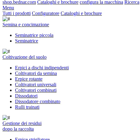
shop.bednar.com
Cataloghi e brochure
configura la macchina
Ricerca
Menu
Tutti i prodotti
Configuratore
Cataloghi e brochure
Semina e concimazione
Seminatrice piccola
Seminatrice
Coltivazione del suolo
Erpici a dischi indipendenti
Coltivatori da semina
Erpice rotante
Coltivatori universali
Coltivatori combinati
Dissodatori
Dissodatore combinato
Rulli trainati
Gestione dei residui
dopo la raccolta
Erpice strigliatore