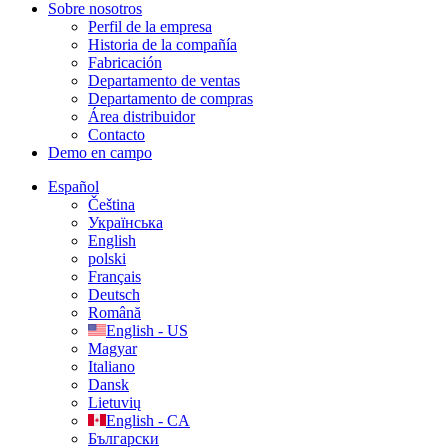
Sobre nosotros
Perfil de la empresa
Historia de la compañía
Fabricación
Departamento de ventas
Departamento de compras
Área distribuidor
Contacto
Demo en campo
Español
Čeština
Українська
English
polski
Français
Deutsch
Română
English - US
Magyar
Italiano
Dansk
Lietuvių
English - CA
Български