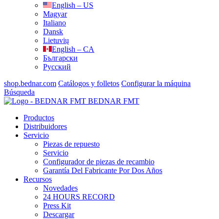
English – US
Magyar
Italiano
Dansk
Lietuvių
English – CA
Български
Русский
shop.bednar.com
Catálogos y folletos
Configurar la máquina
Búsqueda
BEDNAR FMT
Productos
Distribuidores
Servicio
Piezas de repuesto
Servicio
Configurador de piezas de recambio
Garantía Del Fabricante Por Dos Años
Recursos
Novedades
24 HOURS RECORD
Press Kit
Descargar