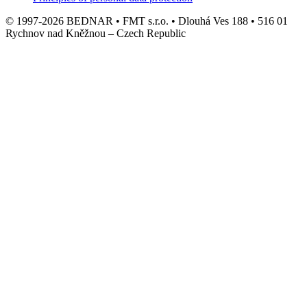
© 1997-2026 BEDNAR • FMT s.r.o. • Dlouhá Ves 188 • 516 01
Rychnov nad Kněžnou – Czech Republic