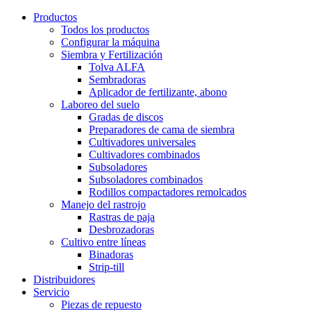
Productos
Todos los productos
Configurar la máquina
Siembra y Fertilización
Tolva ALFA
Sembradoras
Aplicador de fertilizante, abono
Laboreo del suelo
Gradas de discos
Preparadores de cama de siembra
Cultivadores universales
Cultivadores combinados
Subsoladores
Subsoladores combinados
Rodillos compactadores remolcados
Manejo del rastrojo
Rastras de paja
Desbrozadoras
Cultivo entre líneas
Binadoras
Strip-till
Distribuidores
Servicio
Piezas de repuesto