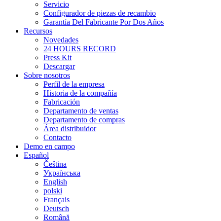
Servicio
Configurador de piezas de recambio
Garantía Del Fabricante Por Dos Años
Recursos
Novedades
24 HOURS RECORD
Press Kit
Descargar
Sobre nosotros
Perfil de la empresa
Historia de la compañía
Fabricación
Departamento de ventas
Departamento de compras
Área distribuidor
Contacto
Demo en campo
Español
Čeština
Українська
English
polski
Français
Deutsch
Română