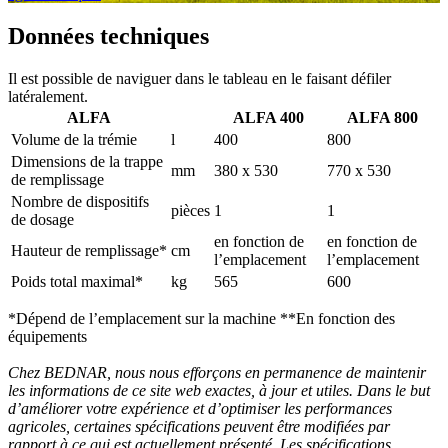
Données techniques
Il est possible de naviguer dans le tableau en le faisant défiler
latéralement.
ALFA
ALFA 400
ALFA 800
Volume de la trémie
l
400
800
Dimensions de la trappe
mm
380 x 530
770 x 530
de remplissage
Nombre de dispositifs
pièces
1
1
de dosage
en fonction de
en fonction de
Hauteur de remplissage*
cm
l’emplacement
l’emplacement
Poids total maximal*
kg
565
600
*Dépend de l’emplacement sur la machine **En fonction des
équipements
Chez BEDNAR, nous nous efforçons en permanence de maintenir
les informations de ce site web exactes, à jour et utiles. Dans le but
d’améliorer votre expérience et d’optimiser les performances
agricoles, certaines spécifications peuvent être modifiées par
rapport à ce qui est actuellement présenté. Les spécifications