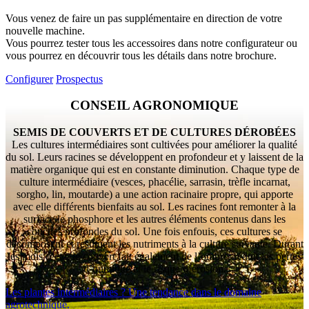
Vous venez de faire un pas supplémentaire en direction de votre
nouvelle machine.
Vous pourrez tester tous les accessoires dans notre configurateur ou
vous pourrez en découvrir tous les détails dans notre brochure.
Configurer
Prospectus
CONSEIL AGRONOMIQUE
SEMIS DE COUVERTS ET DE CULTURES DÉROBÉES
Les cultures intermédiaires sont cultivées pour améliorer la qualité
du sol. Leurs racines se développent en profondeur et y laissent de la
matière organique qui est en constante diminution. Chaque type de
culture intermédiaire (vesces, phacélie, sarrasin, trèfle incarnat,
sorgho, lin, moutarde) a une action racinaire propre, qui apporte
avec elle différents bienfaits au sol. Les racines font remonter à la
surface le phosphore et les autres éléments contenus dans les
couches profondes du sol. Une fois enfouis, ces cultures se
décomposent et restituent les nutriments à la culture suivante. Durant
les mois d’été, le couvert fait également de l’ombre, réduit les pertes
d’humidité et le risque d’érosion.
Les plantes intermédiaires ? Une tendance dans le domaine
agrotechnique.