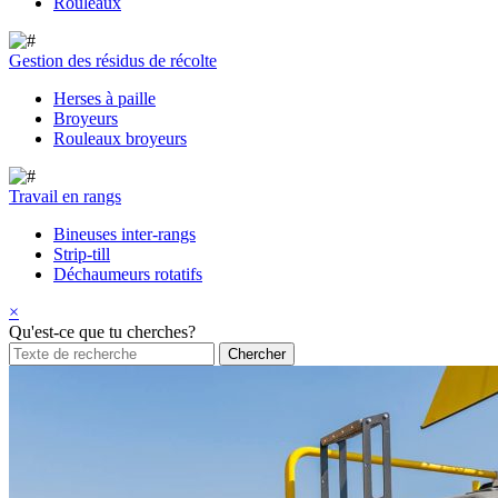
Rouleaux
Gestion des résidus de récolte
Herses à paille
Broyeurs
Rouleaux broyeurs
Travail en rangs
Bineuses inter-rangs
Strip-till
Déchaumeurs rotatifs
×
Qu'est-ce que tu cherches?