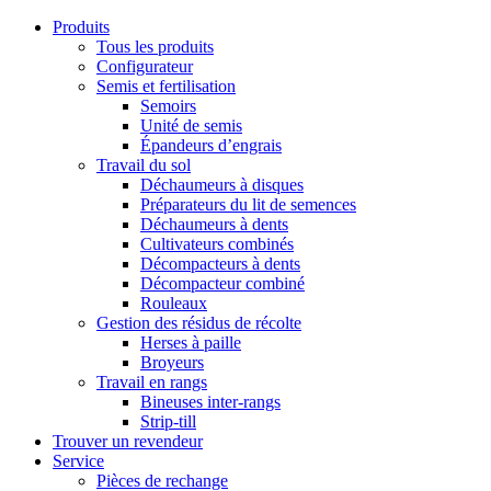
Produits
Tous les produits
Configurateur
Semis et fertilisation
Semoirs
Unité de semis
Épandeurs d’engrais
Travail du sol
Déchaumeurs à disques
Préparateurs du lit de semences
Déchaumeurs à dents
Cultivateurs combinés
Décompacteurs à dents
Décompacteur combiné
Rouleaux
Gestion des résidus de récolte
Herses à paille
Broyeurs
Travail en rangs
Bineuses inter-rangs
Strip-till
Trouver un revendeur
Service
Pièces de rechange