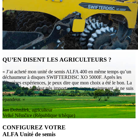
QU’EN DISENT LES AGRICULTEURS ?
« J’ai acheté mon unité de semis ALFA 400 en même temps qu’un
déchaumeur à disques SWIFTERDISC XO 5000F. Après les
premières expériences, je peux dire que mon choix a été le bon. La
réduction des frais est très importante puisque maintenant, je ne suis
plus obligé de repasser dans la parcelle avec un semoir ou avec un
épandeur. »
Jan Dohnálek, agriculteur
Velké Němčice (République tchèque)
CONFIGUREZ VOTRE
ALFA Unité de semis