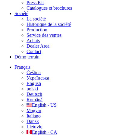
Press Kit
Catalogues et brochures
Société
La société
Historique de la société
Production
Service des ventes
Achats
Dealer Area
Contact
Démo terrain
Français
Čeština
Українська
English
polski
Deutsch
Română
English - US
Magyar
Italiano
Dansk
Lietuvių
English - CA