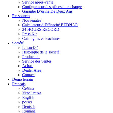
Service après-vente
Configurateur des pièces de rechange
Garantie D’usine De Deux Ans
Ressources
Nouveautés
Calculateur d’Efficacité BEDNAR
24 HOURS RECORD
Press Kit
Catalogues et brochures
Société
La société
Historique de la société
Production
Service des ventes
Achats
Dealer Area
Contact
Démo terrain
Français
Čeština
Українська
English
polski
Deutsch
Română