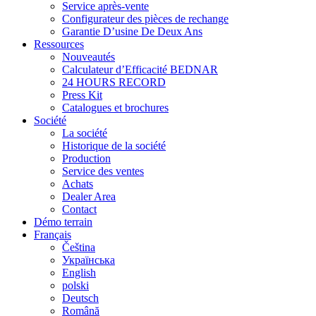
Service après-vente
Configurateur des pièces de rechange
Garantie D’usine De Deux Ans
Ressources
Nouveautés
Calculateur d’Efficacité BEDNAR
24 HOURS RECORD
Press Kit
Catalogues et brochures
Société
La société
Historique de la société
Production
Service des ventes
Achats
Dealer Area
Contact
Démo terrain
Français
Čeština
Українська
English
polski
Deutsch
Română