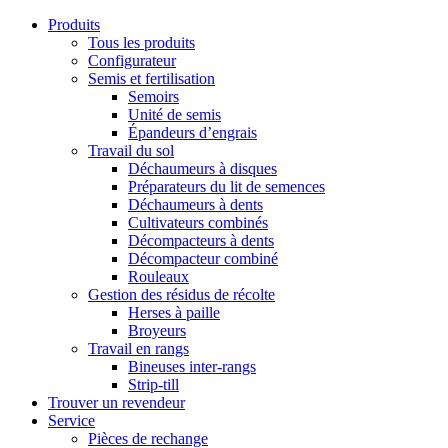
Produits
Tous les produits
Configurateur
Semis et fertilisation
Semoirs
Unité de semis
Épandeurs d’engrais
Travail du sol
Déchaumeurs à disques
Préparateurs du lit de semences
Déchaumeurs à dents
Cultivateurs combinés
Décompacteurs à dents
Décompacteur combiné
Rouleaux
Gestion des résidus de récolte
Herses à paille
Broyeurs
Travail en rangs
Bineuses inter-rangs
Strip-till
Trouver un revendeur
Service
Pièces de rechange