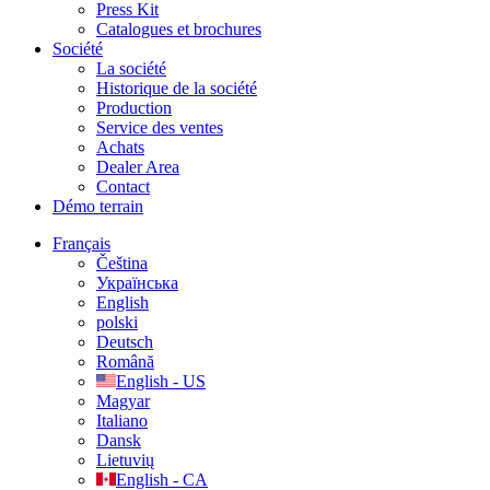
Press Kit
Catalogues et brochures
Société
La société
Historique de la société
Production
Service des ventes
Achats
Dealer Area
Contact
Démo terrain
Français
Čeština
Українська
English
polski
Deutsch
Română
English - US
Magyar
Italiano
Dansk
Lietuvių
English - CA