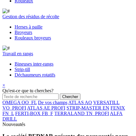
Rouleaux
Gestion des résidus de récolte
Herses à paille
Broyeurs
Rouleaux broyeurs
Travail en rangs
Bineuses inter-rangs
Strip-till
Déchaumeurs rotatifs
×
Qu'est-ce que tu cherches?
OMEGA OO_FL
De vos champs
ATLAS AO
VERSATILL
VO_PROFI
ATLAS AE PROFI
STRIP-MASTER EN
FENIX
FN_L
FERTI-BOX FB_F
TERRALAND TN_PROFI
ALFA
DRILL
Nouveautés