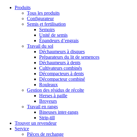
Produits
Tous les produits
Configurateur
Semis et fertilisation
Semoirs
Unité de semis
Épandeurs d’engrais
Travail du sol
Déchaumeurs à disques
Préparateurs du lit de semences
Déchaumeurs à dents
Cultivateurs combinés
Décompacteurs à dents
Décompacteur combiné
Rouleaux
Gestion des résidus de récolte
Herses à paille
Broyeurs
Travail en rangs
Bineuses inter-rangs
Strip-till
Trouver un revendeur
Service
Pièces de rechange