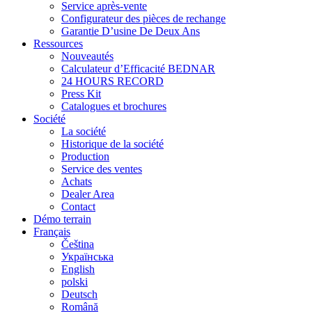
Service après-vente
Configurateur des pièces de rechange
Garantie D’usine De Deux Ans
Ressources
Nouveautés
Calculateur d’Efficacité BEDNAR
24 HOURS RECORD
Press Kit
Catalogues et brochures
Société
La société
Historique de la société
Production
Service des ventes
Achats
Dealer Area
Contact
Démo terrain
Français
Čeština
Українська
English
polski
Deutsch
Română