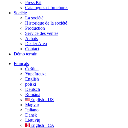
Press Kit
Catalogues et brochures
Société
La société
Historique de la société
Production
Service des ventes
Achats
Dealer Area
Contact
Démo terrain
Français
Čeština
Українська
English
polski
Deutsch
Română
English - US
Magyar
Italiano
Dansk
Lietuvių
English - CA