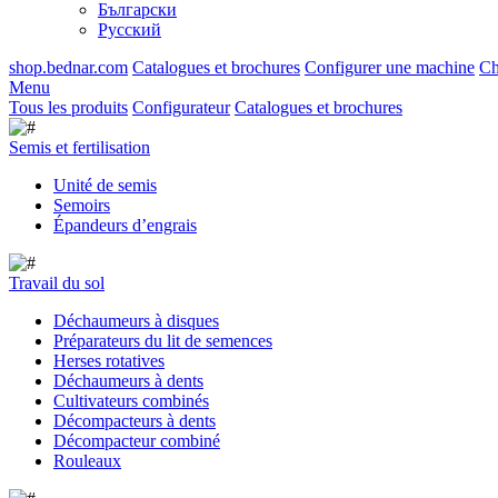
Български
Русский
shop.bednar.com
Catalogues et brochures
Configurer une machine
Ch
Menu
Tous les produits
Configurateur
Catalogues et brochures
Semis et fertilisation
Unité de semis
Semoirs
Épandeurs d’engrais
Travail du sol
Déchaumeurs à disques
Préparateurs du lit de semences
Herses rotatives
Déchaumeurs à dents
Cultivateurs combinés
Décompacteurs à dents
Décompacteur combiné
Rouleaux