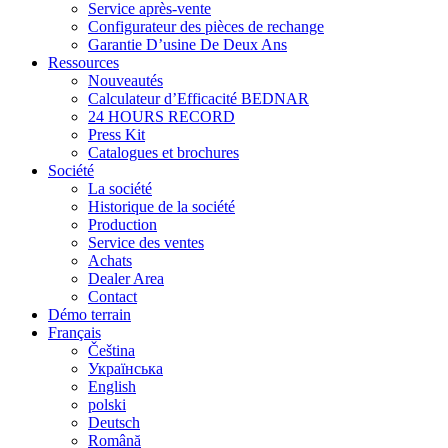
Service après-vente
Configurateur des pièces de rechange
Garantie D’usine De Deux Ans
Ressources
Nouveautés
Calculateur d’Efficacité BEDNAR
24 HOURS RECORD
Press Kit
Catalogues et brochures
Société
La société
Historique de la société
Production
Service des ventes
Achats
Dealer Area
Contact
Démo terrain
Français
Čeština
Українська
English
polski
Deutsch
Română