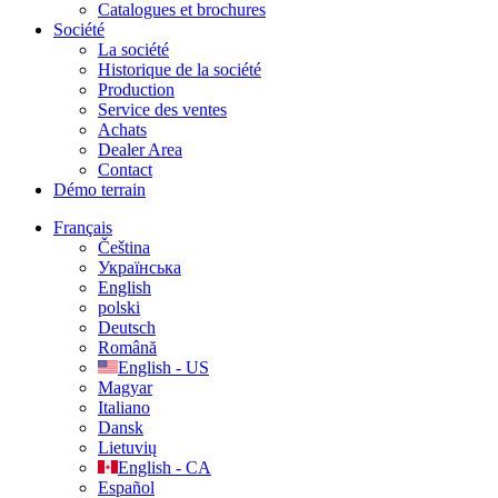
Catalogues et brochures
Société
La société
Historique de la société
Production
Service des ventes
Achats
Dealer Area
Contact
Démo terrain
Français
Čeština
Українська
English
polski
Deutsch
Română
English - US
Magyar
Italiano
Dansk
Lietuvių
English - CA
Español