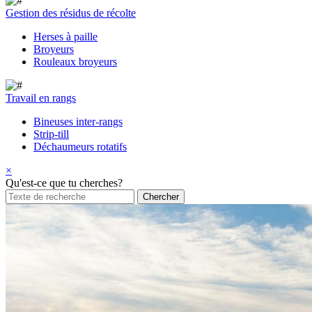
Gestion des résidus de récolte
Herses à paille
Broyeurs
Rouleaux broyeurs
Travail en rangs
Bineuses inter-rangs
Strip-till
Déchaumeurs rotatifs
×
Qu'est-ce que tu cherches?