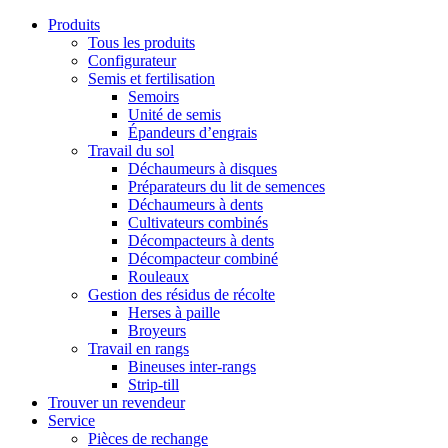
Produits
Tous les produits
Configurateur
Semis et fertilisation
Semoirs
Unité de semis
Épandeurs d’engrais
Travail du sol
Déchaumeurs à disques
Préparateurs du lit de semences
Déchaumeurs à dents
Cultivateurs combinés
Décompacteurs à dents
Décompacteur combiné
Rouleaux
Gestion des résidus de récolte
Herses à paille
Broyeurs
Travail en rangs
Bineuses inter-rangs
Strip-till
Trouver un revendeur
Service
Pièces de rechange