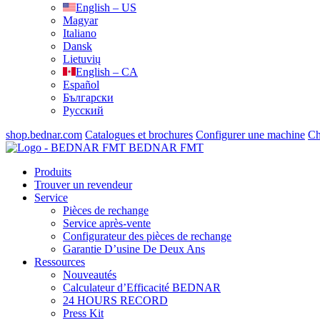
English – US
Magyar
Italiano
Dansk
Lietuvių
English – CA
Español
Български
Русский
shop.bednar.com
Catalogues et brochures
Configurer une machine
Ch
BEDNAR FMT
Produits
Trouver un revendeur
Service
Pièces de rechange
Service après-vente
Configurateur des pièces de rechange
Garantie D’usine De Deux Ans
Ressources
Nouveautés
Calculateur d’Efficacité BEDNAR
24 HOURS RECORD
Press Kit