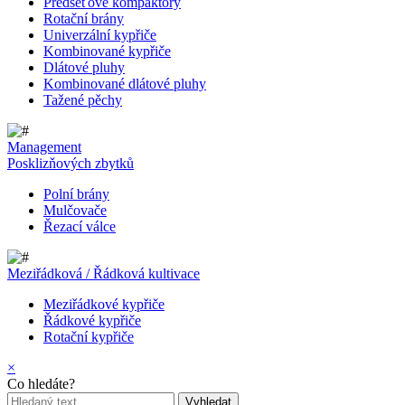
Předseťové kompaktory
Rotační brány
Univerzální kypřiče
Kombinované kypřiče
Dlátové pluhy
Kombinované dlátové pluhy
Tažené pěchy
Management
Posklizňových zbytků
Polní brány
Mulčovače
Řezací válce
Meziřádková / Řádková kultivace
Meziřádkové kypřiče
Řádkové kypřiče
Rotační kypřiče
×
Co hledáte?