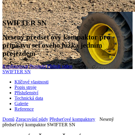
SWIFTER SN
Nesený předseťový kompaktor pro
přípravu seťového lůžka jedním
přejezdem
Konfigurovat
Prospekt
Přehrát video
SWIFTER SN
Klíčové vlastnosti
Popis stroje
Příslušenství
Technická data
Galerie
Reference
Domů
Zpracování půdy
Předseťové kompaktory
Nesený
předseťový kompaktor SWIFTER SN