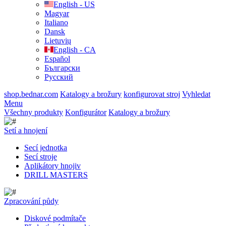
English - US
Magyar
Italiano
Dansk
Lietuvių
English - CA
Español
Български
Русский
shop.bednar.com
Katalogy a brožury
konfigurovat stroj
Vyhledat
Menu
Všechny produkty
Konfigurátor
Katalogy a brožury
Setí a hnojení
Secí jednotka
Secí stroje
Aplikátory hnojiv
DRILL MASTERS
Zpracování půdy
Diskové podmítače