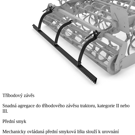
Tříbodový závěs
Snadná agregace do tříbodového závěsu traktoru, kategorie II nebo
III.
Přední smyk
Mechanicky ovládaná přední smyková lišta slouží k urovnání