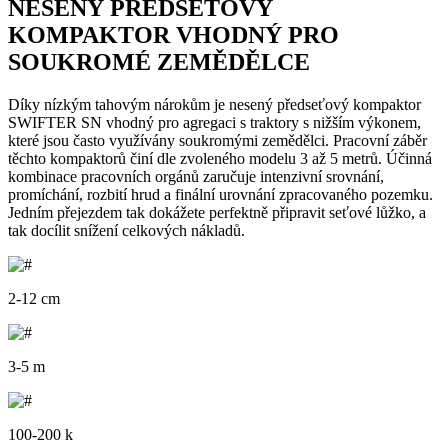
NESENÝ PŘEDSEŤOVÝ
KOMPAKTOR VHODNÝ PRO
SOUKROMÉ ZEMĚDĚLCE
Díky nízkým tahovým nárokům je nesený předseťový kompaktor
SWIFTER SN vhodný pro agregaci s traktory s nižším výkonem,
které jsou často využívány soukromými zemědělci. Pracovní záběr
těchto kompaktorů činí dle zvoleného modelu 3 až 5 metrů. Účinná
kombinace pracovních orgánů zaručuje intenzivní srovnání,
promíchání, rozbití hrud a finální urovnání zpracovaného pozemku.
Jedním přejezdem tak dokážete perfektně připravit seťové lůžko, a
tak docílit snížení celkových nákladů.
2-12 cm
3-5 m
100-200 k