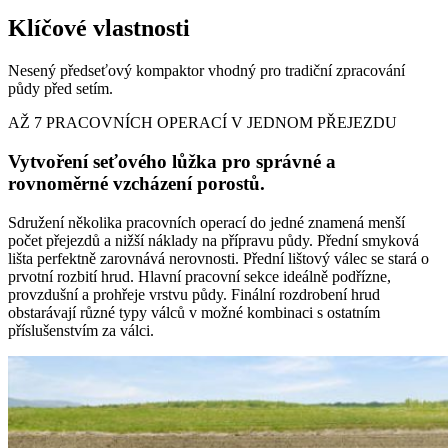
Klíčové vlastnosti
Nesený předseťový kompaktor vhodný pro tradiční zpracování
půdy před setím.
AŽ 7 PRACOVNÍCH OPERACÍ V JEDNOM PŘEJEZDU
Vytvoření seťového lůžka pro správné a
rovnoměrné vzcházení porostů.
Sdružení několika pracovních operací do jedné znamená menší
počet přejezdů a nižší náklady na přípravu půdy. Přední smyková
lišta perfektně zarovnává nerovnosti. Přední lištový válec se stará o
prvotní rozbití hrud. Hlavní pracovní sekce ideálně podřízne,
provzdušní a prohřeje vrstvu půdy. Finální rozdrobení hrud
obstarávají různé typy válců v možné kombinaci s ostatním
příslušenstvím za válci.