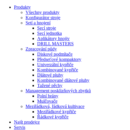
Produkty
Všechny produkty
Konfigurátor stroje
Setí a hnojení
Secí stroje
Secí jednotka
Aplikátory hnojiv
DRILL MASTERS
Zpracování půdy
Diskové podmítače
Předseťové kompaktory
Univerzální kypřiče
Kombinované kypřiče
Dlátové pluhy
Kombinované dlátové pluhy
Tažené pěchy
Management posklizňových zbytků
Polní brány
Mulčovače
Meziřádková, řádková kultivace
Meziřádkové kypřiče
Řádkové kypřiče
Najít prodejce
Servis