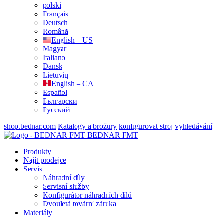
polski
Français
Deutsch
Română
English – US
Magyar
Italiano
Dansk
Lietuvių
English – CA
Español
Български
Русский
shop.bednar.com
Katalogy a brožury
konfigurovat stroj
vyhledávání
BEDNAR FMT
Produkty
Najít prodejce
Servis
Náhradní díly
Servisní služby
Konfigurátor náhradních dílů
Dvouletá tovární záruka
Materiály