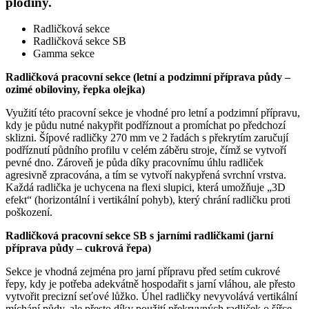
plodiny.
Radličková sekce
Radličková sekce SB
Gamma sekce
Radličková pracovní sekce (letní a podzimní příprava půdy –
ozimé obiloviny, řepka olejka)
Využití této pracovní sekce je vhodné pro letní a podzimní přípravu,
kdy je půdu nutné nakypřit podříznout a promíchat po předchozí
sklizni. Šípové radličky 270 mm ve 2 řadách s překrytím zaručují
podříznutí půdního profilu v celém záběru stroje, čímž se vytvoří
pevné dno. Zároveň je půda díky pracovnímu úhlu radliček
agresivně zpracována, a tím se vytvoří nakypřená svrchní vrstva.
Každá radlička je uchycena na flexi slupici, která umožňuje „3D
efekt“ (horizontální i vertikální pohyb), který chrání radličku proti
poškození.
Radličková pracovní sekce SB s jarními radličkami (jarní
příprava půdy – cukrová řepa)
Sekce je vhodná zejména pro jarní přípravu před setím cukrové
řepy, kdy je potřeba adekvátně hospodařit s jarní vláhou, ale přesto
vytvořit precizní seťové lůžko. Úhel radličky nevyvolává vertikální
míchání půdy, ale přesto díky použití překryvných radliček o šířce