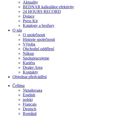
Aktuality
BEDNAR kalkulátor efektivity
24 HOURS RECORD
Dotace
Press Kit
Katalogy a brožury
O nás
O společnosti
Historie společnosti
Výroba
Obchodní oddělení
Nákup
Spolupracujeme
Kariéra
Dealer Area
Kontakty
Objednat předvádění
Čeština
Українська
English
polski
Français
Deutsch
Română