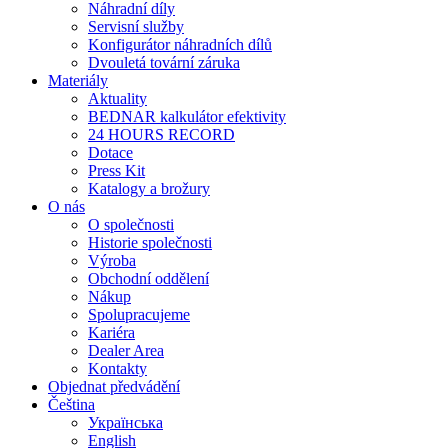
Náhradní díly
Servisní služby
Konfigurátor náhradních dílů
Dvouletá tovární záruka
Materiály
Aktuality
BEDNAR kalkulátor efektivity
24 HOURS RECORD
Dotace
Press Kit
Katalogy a brožury
O nás
O společnosti
Historie společnosti
Výroba
Obchodní oddělení
Nákup
Spolupracujeme
Kariéra
Dealer Area
Kontakty
Objednat předvádění
Čeština
Українська
English