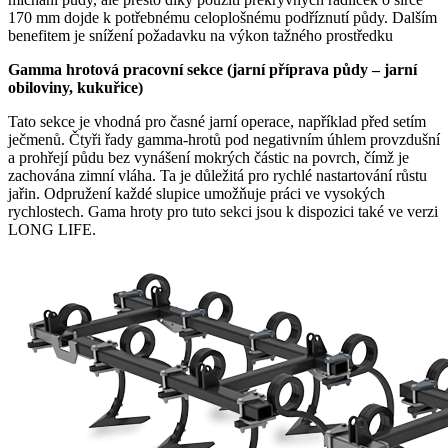
170 mm dojde k potřebnému celoplošnému podříznutí půdy. Dalším
benefitem je snížení požadavku na výkon tažného prostředku
Gamma hrotová pracovní sekce (jarní příprava půdy – jarní
obiloviny, kukuřice)
Tato sekce je vhodná pro časné jarní operace, například před setím
ječmenů. Čtyři řady gamma-hrotů pod negativním úhlem provzdušní
a prohřejí půdu bez vynášení mokrých částic na povrch, čímž je
zachována zimní vláha. Ta je důležitá pro rychlé nastartování růstu
jařin. Odpružení každé slupice umožňuje práci ve vysokých
rychlostech. Gama hroty pro tuto sekci jsou k dispozici také ve verzi
LONG LIFE.