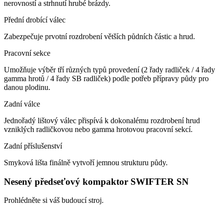
nerovností a strhnutí hrubé brázdy.
Přední drobící válec
Zabezpečuje prvotní rozdrobení větších půdních částic a hrud.
Pracovní sekce
Umožňuje výběr tří různých typů provedení (2 řady radliček / 4 řady
gamma hrotů / 4 řady SB radliček) podle potřeb přípravy půdy pro
danou plodinu.
Zadní válce
Jednořadý lištový válec přispívá k dokonalému rozdrobení hrud
vzniklých radličkovou nebo gamma hrotovou pracovní sekcí.
Zadní příslušenství
Smyková lišta finálně vytvoří jemnou strukturu půdy.
Nesený předseťový kompaktor SWIFTER SN
Prohlédněte si váš budoucí stroj.