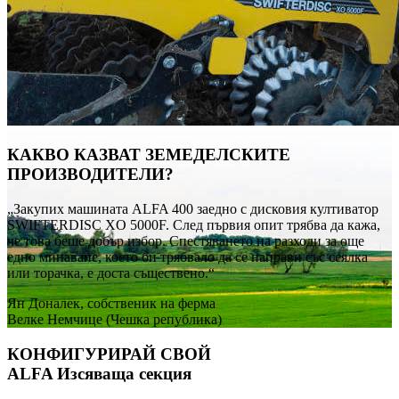
КАКВО КАЗВАТ ЗЕМЕДЕЛСКИТЕ
ПРОИЗВОДИТЕЛИ?
„Закупих машината ALFA 400 заедно с дисковия култиватор
SWIFTERDISC XO 5000F. След първия опит трябва да кажа,
че това беше добър избор. Спестяването на разходи за още
едно минаване, което би трябвало да се направи със сеялка
или торачка, е доста съществено.“
Ян Доналек, собственик на ферма
Велке Немчице (Чешка република)
КОНФИГУРИРАЙ СВОЙ
ALFA Изсяваща секция