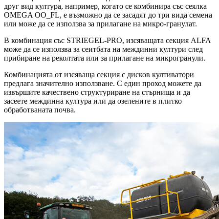
друг вид култура, например, когато се комбинира със сеялка
OMEGA OO_FL, е възможно да се засадят до три вида семена
или може да се използва за прилагане на микро-гранулат.
В комбинация със STRIEGEL-PRO, изсяващата секция ALFA
може да се използва за сеитбата на междинни култури след
прибиране на реколтата или за прилагане на микрогранули.
Комбинацията от изсяваща секция с дисков култиватори
предлага значително използване. С един проход можете да
извършите качествено структуриране на стърнища и да
засеете междинна култура или да озелените в плитко
обработваната почва.