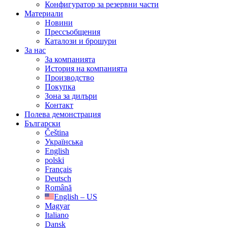
Конфигуратор за резервни части
Материали
Новини
Прессъобщения
Каталози и брошури
За нас
За компанията
История на компанията
Производство
Покупка
Зона за дилъри
Контакт
Полева демонстрация
Български
Čeština
Українська
English
polski
Français
Deutsch
Română
English – US
Magyar
Italiano
Dansk