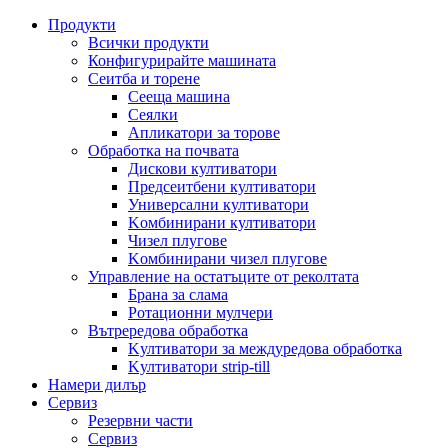
Продукти
Всички продукти
Конфигурирайте машината
Сеитба и торене
Cееща машина
Cеялки
Апликатори за торове
Обработка на почвата
Дискови култиватори
Предсеитбени култиватори
Универсални култиватори
Kомбинирани култиватори
Чизел плугове
Kомбинирани чизел плугове
Управление на остатъците от реколтата
Брана за слама
Pотационни мулчери
Вътрередова обработка
Kултиватори за междуредова обработка
Kултиватори strip-till
Намери дилър
Сервиз
Резервни части
Сервиз