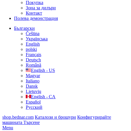
Покупка
Зона за дилъри
Контакт
Полева демонстрация
Български
Čeština
Українська
English
polski
Français
Deutsch
Română
English - US
Magyar
Italiano
Dansk
Lietuvių
English - CA
Español
Русский
shop.bednar.com
Каталози и брошури
Конфигурирайте
машината
Търсене
Menu