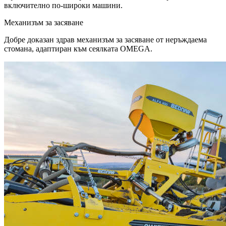
включително по-широки машини.
Механизъм за засяване
Добре доказан здрав механизъм за засяване от неръждаема
стомана, адаптиран към сеялката OMEGA.