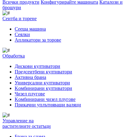
Всички продукти
Конфигурирайте машината
Каталози и
брошури
Сеитба и торене
Cееща машина
Cеялки
Апликатори за торове
Обработка
Дискови култиватори
Предсеитбени култиватори
Активна брана
Универсални култиватори
Kомбинирани култиватори
Чизел плугове
Kомбинирани чизел плугове
Прикачни уплътняващи валяци
Управление на
растителните остатъци
Брана за слама