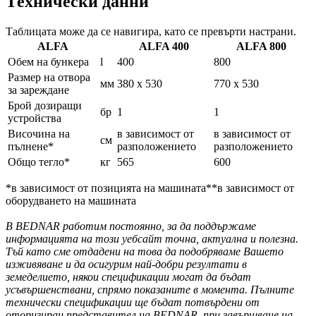
Tехнически данни
Таблицата може да се навигира, като се превърти настрани.
ALFA
ALFA 400
ALFA 800
Обем на бункера
l
400
800
Размер на отвора
мм
380 x 530
770 x 530
за зареждане
Брой дозиращи
бр
1
1
устройства
Височина на
в зависимост от
в зависимост от
см
пълнене*
разположението
разположението
Общо тегло*
кг
565
600
*в зависимост от позицията на машината**в зависимост от
оборудването на машината
В BEDNAR работим постоянно, за да поддържаме
информацията на този уебсайт точна, актуална и полезна.
Тъй като сме отдадени на това да подобряваме Вашето
изживяване и да осигурим най-добри резултати в
земеделието, някои спецификации могат да бъдат
усъвършенствани, спрямо показаните в момента. Пълните
технически спецификации ще бъдат потвърдени от
оторизиран представител на BEDNAR, при завършване на