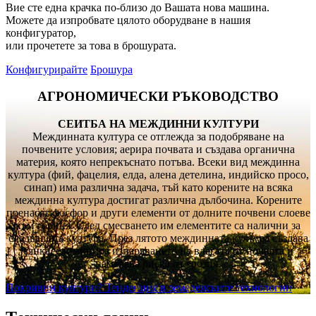
Вие сте една крачка по-близо до Вашата нова машина.
Можете да изпробвате цялото оборудване в нашия
конфигуратор,
или прочетете за това в брошурата.
Конфигурирайте
Брошура
АГРОНОМИЧЕСКИ РЪКОВОДСТВО
СЕИТБА НА МЕЖДИННИ КУЛТУРИ
Междинната култура се отглежда за подобряване на
почвените условия; аерира почвата и създава органична
материя, която непрекъснато потъва. Всеки вид междинна
култура (фий, фацелия, елда, алена детелина, индийско просо,
синап) има различна задача, тъй като корените на всяка
междинна култура достигат различна дълбочина. Корените
пренасят фосфор и други елементи от долните почвени слоеве
към горния. След смесването им елементите са налични за
следващата култура. През лятото междинната култура създава
сянка, елиминира изпаряването на влагата от почвата и
намалява риска от ерозия.
Покривни култури? Тенденция в земеделските технологии