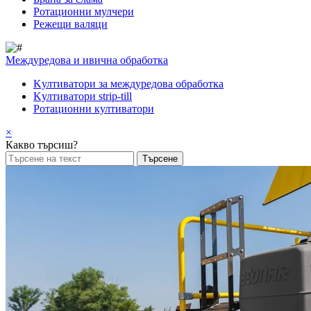
Pотационни мулчери
Режещи валяци
Междуредова и ивична обработка
Kултиватори за междуредова обработка
Kултиватори strip-till
Ротационни култиватори
×
Какво търсиш?