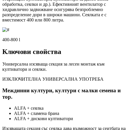
обработка, сеялки и др.). Ефективният вентилатор с
хидравлично задвижване осигурява безпроблемно
разпределение дори в широки машини. Сеялката е с
вместимост 400 или 800 литра.
400-800 l
Ключови свойства
Универсална изсяваща секция за лесен монтаж към
култиватори и сеялки.
ИЗКЛЮЧИТЕЛНА УНИВЕРСАЛНА УПОТРЕБА
Междинни култури, култури с малки семена и
тор.
ALFA + сеялка
ALFA + сламена брана
ALFA + дискови култиватори
Изсяващата секция със сеялка дава възможност за сеитбата на