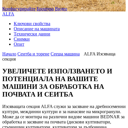
Конфигурирайте
Брошура
Видео
ALFA
Ключови свойства
Описание на машината
Tехнически данни
Снимки
Опит
Начало
Сеитба и торене
Cееща машина
ALFA Изсяваща
секция
УВЕЛИЧЕТЕ ИЗПОЛЗВАНЕТО И
ПОТЕНЦИАЛА НА ВАШИТЕ
МАШИНИ ЗА ОБРАБОТКА НА
ПОЧВАТА И СЕИТБА
Изсяващата секция ALFA служи за засяване на дребносеменни
култури, междинни култури и за нанасяне на микрогранули.
Може да се монтира на различни видове машини BEDNAR за
обработка и засяване на почвата (дискови култиватори,
стърнищни култиватори, култиватори за дълбочинна