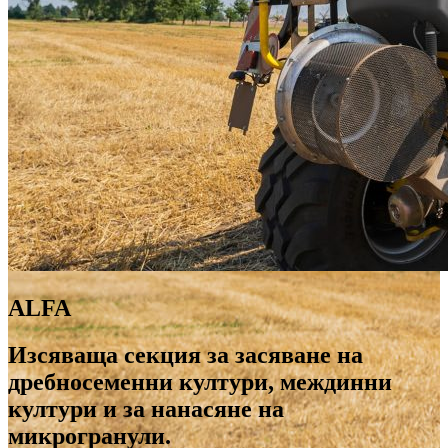
ALFA
Изсяваща секция за засяване на
дребносеменни култури, междинни
култури и за нанасяне на
микрогранули.