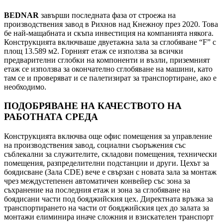
BEDNAR
завърши последната фаза от строежа на
производствения завод в Рихнов над Кнежноу през 2020. Това
бе най-мащабната и скъпа инвестиция на компанията някога.
Конструкцията включваше двуетажна зала за сглобяване “F” с
площ 13.589 м2. Горният етаж се използва за всички
предварителни сглобки на компоненти и възли, приземният
етаж се използва за окончателно сглобяване на машини, като
там се и проверяват и се палетизират за транспортиране, ако е
необходимо.
ПОДОБРЯВАНЕ НА КАЧЕСТВОТО НА
РАБОТНАТА СРЕДА
Конструкцията включва още офис помещения за управление
на производствения завод, социални съоръжения със
съблекални за служителите, складови помещения, технически
помещения, разпределителни подстанции и други. Цехът за
боядисване (Зала CDE) вече е свързан с новата зала за монтаж
чрез междустепенен автоматичен конвейер със зона за
съхранение на последния етаж и зона за сглобяване на
боядисани части под бояджийския цех. Директната връзка за
транспортирането на части от бояджийския цех до залата за
монтажи елиминира иначе сложния и взискателен транспорт