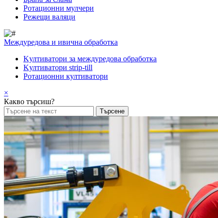
Pотационни мулчери
Режещи валяци
Междуредова и ивична обработка
Kултиватори за междуредова обработка
Kултиватори strip-till
Ротационни култиватори
×
Какво търсиш?