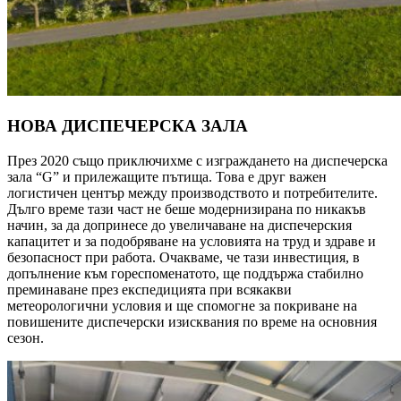
НОВА ДИСПЕЧЕРСКА ЗАЛА
През 2020 също приключихме с изграждането на диспечерска
зала “G” и прилежащите пътища. Това е друг важен
логистичен център между производството и потребителите.
Дълго време тази част не беше модернизирана по никакъв
начин, за да допринесе до увеличаване на диспечерския
капацитет и за подобряване на условията на труд и здраве и
безопасност при работа. Очакваме, че тази инвестиция, в
допълнение към гореспоменатото, ще поддържа стабилно
преминаване през експедицията при всякакви
метеорологични условия и ще спомогне за покриване на
повишените диспечерски изисквания по време на основния
сезон.