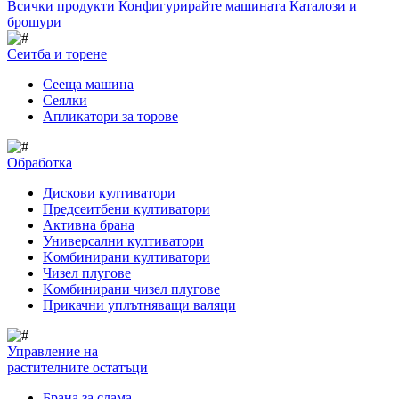
Всички продукти
Конфигурирайте машината
Каталози и
брошури
Сеитба и торене
Cееща машина
Cеялки
Апликатори за торове
Обработка
Дискови култиватори
Предсеитбени култиватори
Активна брана
Универсални култиватори
Kомбинирани култиватори
Чизел плугове
Kомбинирани чизел плугове
Прикачни уплътняващи валяци
Управление на
растителните остатъци
Брана за слама