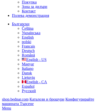
Покупка
Зона за дилъри
Контакт
Полева демонстрация
Български
Čeština
Українська
English
polski
Français
Deutsch
Română
English - US
Magyar
Italiano
Dansk
Lietuvių
English - CA
Español
Русский
shop.bednar.com
Каталози и брошури
Конфигурирайте
машината
Търсене
Menu