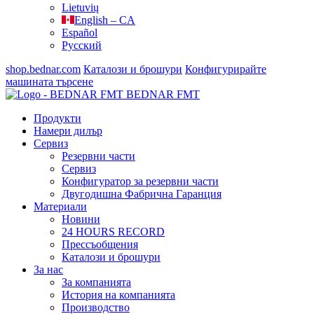
Lietuvių
English – CA
Español
Русский
shop.bednar.com
Каталози и брошури
Конфигурирайте
машината
търсене
BEDNAR FMT
Продукти
Намери дилър
Сервиз
Резервни части
Сервиз
Конфигуратор за резервни части
Двугодишна Фабрична Гаранция
Материали
Новини
24 HOURS RECORD
Прессъобщения
Каталози и брошури
За нас
За компанията
История на компанията
Производство