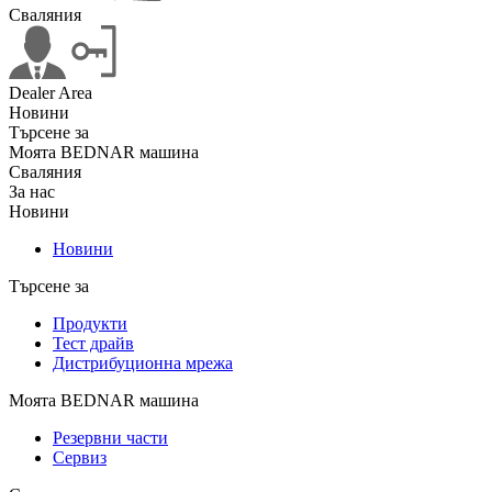
Сваляния
Dealer Area
Новини
Търсене за
Моята BEDNAR машина
Сваляния
За нас
Новини
Новини
Търсене за
Продукти
Тест драйв
Дистрибуционна мрежа
Моята BEDNAR машина
Резервни части
Сервиз