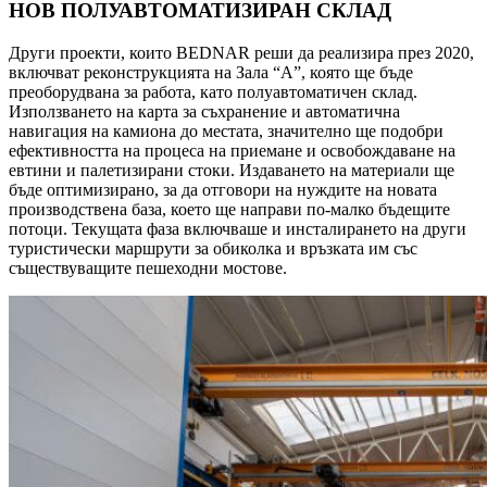
НОВ ПОЛУАВТОМАТИЗИРАН СКЛАД
Други проекти, които BEDNAR реши да реализира през 2020,
включват реконструкцията на Зала “A”, която ще бъде
преоборудвана за работа, като полуавтоматичен склад.
Използването на карта за съхранение и автоматична
навигация на камиона до местата, значително ще подобри
ефективността на процеса на приемане и освобождаване на
евтини и палетизирани стоки. Издаването на материали ще
бъде оптимизирано, за да отговори на нуждите на новата
производствена база, което ще направи по-малко бъдещите
потоци. Текущата фаза включваше и инсталирането на други
туристически маршрути за обиколка и връзката им със
съществуващите пешеходни мостове.