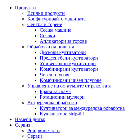
Продукти
Всички продукти
Конфигурирайте машината
Сеитба и торене
Cееща машина
Cеялки
Апликатори за торове
Обработка на почвата
Дискови култиватори
Предсеитбени култиватори
Универсални култиватори
Kомбинирани култиватори
Чизел плугове
Kомбинирани чизел плугове
Управление на остатъците от реколтата
Брана за слама
Pотационни мулчери
Вътрередова обработка
Kултиватори за междуредова обработка
Kултиватори strip-till
Намери дилър
Сервиз
Резервни части
Сервиз