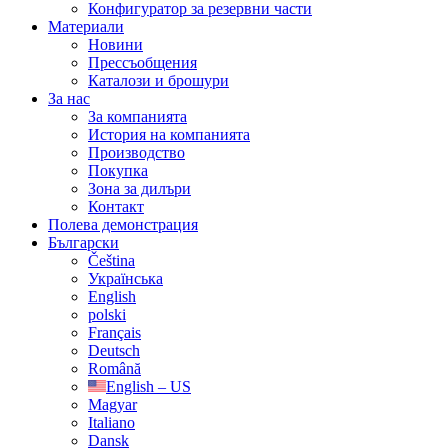
Конфигуратор за резервни части
Материали
Новини
Прессъобщения
Каталози и брошури
За нас
За компанията
История на компанията
Производство
Покупка
Зона за дилъри
Контакт
Полева демонстрация
Български
Čeština
Українська
English
polski
Français
Deutsch
Română
English – US
Magyar
Italiano
Dansk