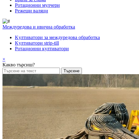
Pотационни мулчери
Режещи валяци
Междуредова и ивична обработка
Kултиватори за междуредова обработка
Kултиватори strip-till
Ротационни култиватори
×
Какво търсиш?