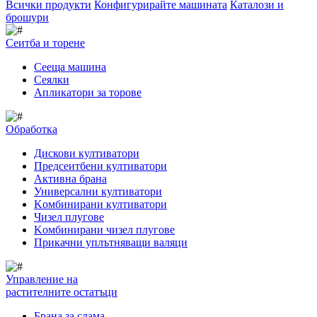
Всички продукти
Конфигурирайте машината
Каталози и
брошури
Сеитба и торене
Cееща машина
Cеялки
Апликатори за торове
Обработка
Дискови култиватори
Предсеитбени култиватори
Активна брана
Универсални култиватори
Kомбинирани култиватори
Чизел плугове
Kомбинирани чизел плугове
Прикачни уплътняващи валяци
Управление на
растителните остатъци
Брана за слама