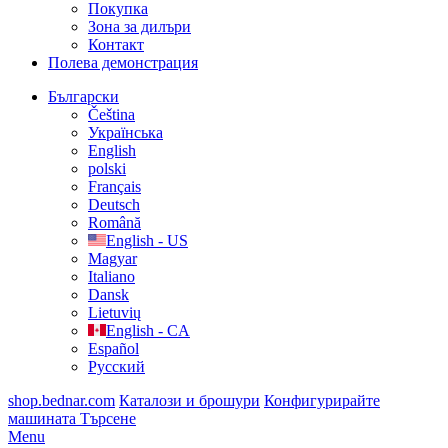
Покупка
Зона за дилъри
Контакт
Полева демонстрация
Български
Čeština
Українська
English
polski
Français
Deutsch
Română
English - US
Magyar
Italiano
Dansk
Lietuvių
English - CA
Español
Русский
shop.bednar.com
Каталози и брошури
Конфигурирайте
машината
Търсене
Menu