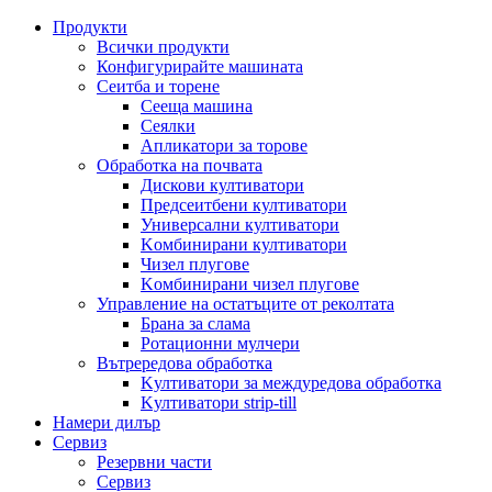
Продукти
Всички продукти
Конфигурирайте машината
Сеитба и торене
Cееща машина
Cеялки
Апликатори за торове
Обработка на почвата
Дискови култиватори
Предсеитбени култиватори
Универсални култиватори
Kомбинирани култиватори
Чизел плугове
Kомбинирани чизел плугове
Управление на остатъците от реколтата
Брана за слама
Pотационни мулчери
Вътрередова обработка
Kултиватори за междуредова обработка
Kултиватори strip-till
Намери дилър
Сервиз
Резервни части
Сервиз