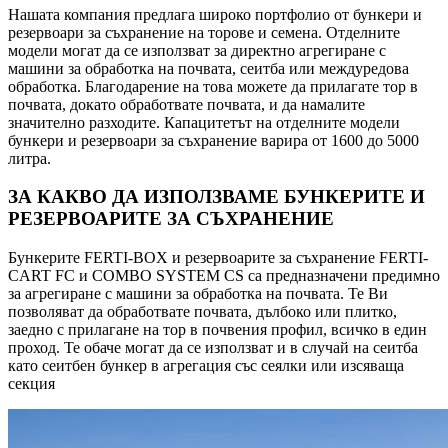
Нашата компания предлага широко портфолио от бункери и
резервоари за съхранение на торове и семена. Отделните
модели могат да се използват за директно агрегиране с
машини за обработка на почвата, сеитба или междуредова
обработка. Благодарение на това можете да прилагате тор в
почвата, докато обработвате почвата, и да намалите
значително разходите. Капацитетът на отделните модели
бункери и резервоари за съхранение варира от 1600 до 5000
литра.
ЗА КАКВО ДА ИЗПОЛЗВАМЕ БУНКЕРИТЕ И
РЕЗЕРВОАРИТЕ ЗА СЪХРАНЕНИЕ
Бункерите FERTI-BOX и резервоарите за съхранение FERTI-
CART FC и COMBO SYSTEM CS са предназначени предимно
за агрегиране с машини за обработка на почвата. Те Ви
позволяват да обработвате почвата, дълбоко или плитко,
заедно с прилагане на тор в почвения профил, всичко в един
проход. Те обаче могат да се използват и в случай на сеитба
като сеитбен бункер в агрегация със сеялки или изсяваща
секция