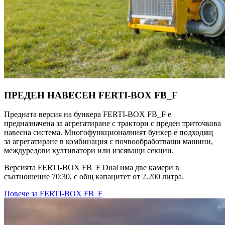
ПРЕДЕН НАВЕСЕН FERTI-BOX FB_F
Предната версия на бункера FERTI-BOX FB_F е
предназначена за агрегатиране с трактори с преден триточкова
навесна система. Многофункционалният бункер е подходящ
за агрегатиране в комбинация с почвообработващи машини,
междуредови култиватори или изсяващи секции.
Версията FERTI-BOX FB_F Dual има две камери в
съотношение 70:30, с общ капацитет от 2.200 литра.
Повече за FERTI-BOX FB_F