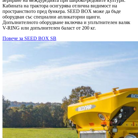
аериране на междуредията при широко-редовите култури.
Кабината на трактора осигурява отлична видимост на
пространството пред бункера. SEED BOX може да бъде
оборудван със специални апликаторни щанги.
Допълнителното оборудване включва и уплътнителен валяк
V-RING или допълнителен баласт от 200 кг.
Повече за SEED BOX SB