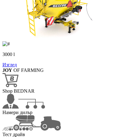
3000 l
Изглед
JOY
OF FARMING
Shop BEDNAR
Намери дилър
Тест драйв