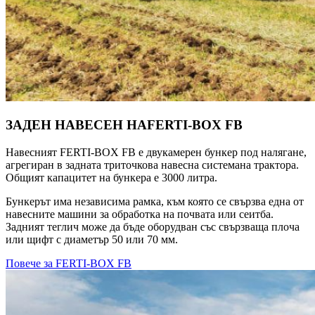
ЗАДЕН НАВЕСЕН НАFERTI-BOX FB
Навесният FERTI-BOX FB е двукамерен бункер под налягане,
агрегиран в задната триточкова навесна системана трактора.
Общият капацитет на бункера е 3000 литра.
Бункерът има независима рамка, към която се свързва една от
навесните машини за обработка на почвата или сеитба.
Задният теглич може да бъде оборудван със свързваща плоча
или щифт с диаметър 50 или 70 мм.
Повече за FERTI-BOX FB