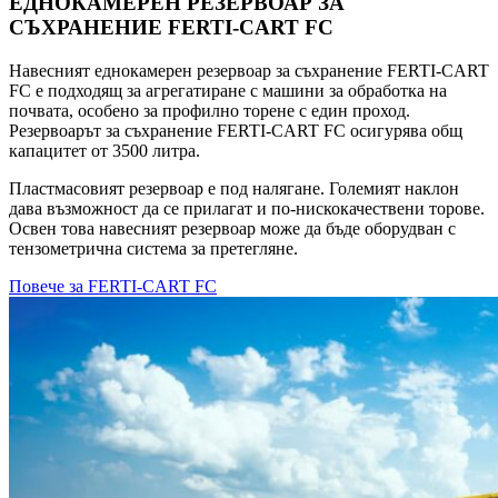
ЕДНОКАМЕРЕН РЕЗЕРВОАР ЗА
СЪХРАНЕНИЕ FERTI-CART FC
Навесният еднокамерен резервоар за съхранение FERTI-CART
FC е подходящ за агрегатиране с машини за обработка на
почвата, особено за профилно торене с един проход.
Резервоарът за съхранение FERTI-CART FC осигурява общ
капацитет от 3500 литра.
Пластмасовият резервоар е под налягане. Големият наклон
дава възможност да се прилагат и по-нискокачествени торове.
Освен това навесният резервоар може да бъде оборудван с
тензометрична система за претегляне.
Повече за FERTI-CART FC