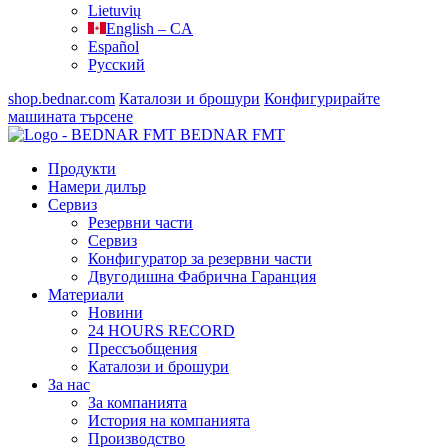
Lietuvių
English – CA
Español
Русский
shop.bednar.com
Каталози и брошури
Конфигурирайте
машината
търсене
BEDNAR FMT
Продукти
Намери дилър
Сервиз
Резервни части
Сервиз
Конфигуратор за резервни части
Двугодишна Фабрична Гаранция
Материали
Новини
24 HOURS RECORD
Прессъобщения
Каталози и брошури
За нас
За компанията
История на компанията
Производство