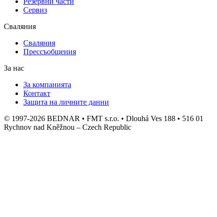
Резервни части
Сервиз
Сваляния
Сваляния
Прессъобщения
За нас
За компанията
Контакт
Защита на личните данни
© 1997-2026 BEDNAR • FMT s.r.o. • Dlouhá Ves 188 • 516 01
Rychnov nad Kněžnou – Czech Republic