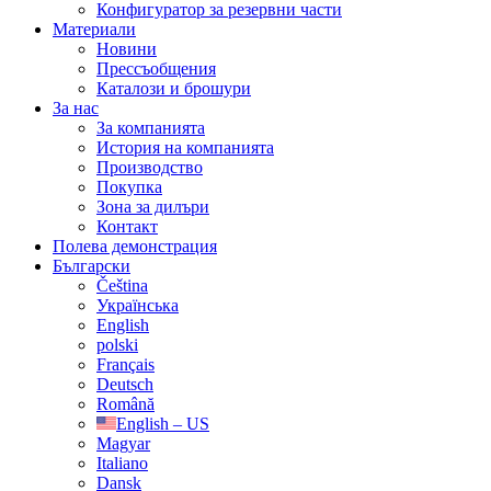
Конфигуратор за резервни части
Материали
Новини
Прессъобщения
Каталози и брошури
За нас
За компанията
История на компанията
Производство
Покупка
Зона за дилъри
Контакт
Полева демонстрация
Български
Čeština
Українська
English
polski
Français
Deutsch
Română
English – US
Magyar
Italiano
Dansk