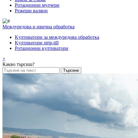
Pотационни мулчери
Режещи валяци
Междуредова и ивична обработка
Kултиватори за междуредова обработка
Kултиватори strip-till
Ротационни култиватори
×
Какво търсиш?