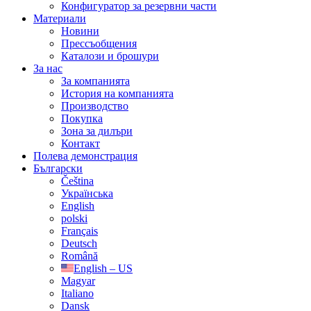
Конфигуратор за резервни части
Материали
Новини
Прессъобщения
Каталози и брошури
За нас
За компанията
История на компанията
Производство
Покупка
Зона за дилъри
Контакт
Полева демонстрация
Български
Čeština
Українська
English
polski
Français
Deutsch
Română
English – US
Magyar
Italiano
Dansk