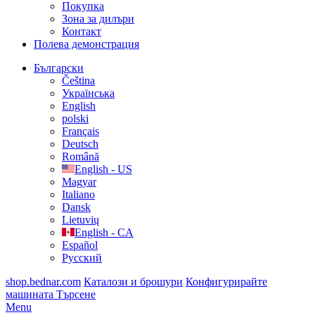
Покупка
Зона за дилъри
Контакт
Полева демонстрация
Български
Čeština
Українська
English
polski
Français
Deutsch
Română
English - US
Magyar
Italiano
Dansk
Lietuvių
English - CA
Español
Русский
shop.bednar.com
Каталози и брошури
Конфигурирайте
машината
Търсене
Menu