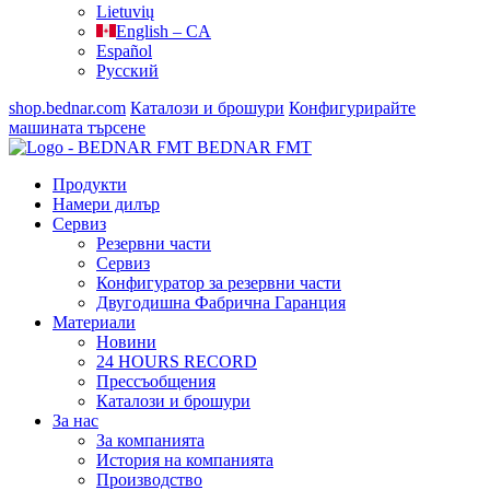
Lietuvių
English – CA
Español
Русский
shop.bednar.com
Каталози и брошури
Конфигурирайте
машината
търсене
BEDNAR FMT
Продукти
Намери дилър
Сервиз
Резервни части
Сервиз
Конфигуратор за резервни части
Двугодишна Фабрична Гаранция
Материали
Новини
24 HOURS RECORD
Прессъобщения
Каталози и брошури
За нас
За компанията
История на компанията
Производство