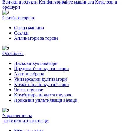
Всички продукти
Конфигурирайте машината
Каталози и
брошури
Сеитба и торене
Cееща машина
Cеялки
Апликатори за торове
Обработка
Дискови култиватори
Предсеитбени култиватори
Активна брана
Универсални култиватори
Kомбинирани култиватори
Чизел плугове
Kомбинирани чизел плугове
Прикачни уплътняващи валяци
Управление на
растителните остатъци
Брана за слама