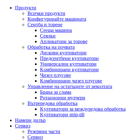
Продукти
Всички продукти
Конфигурирайте машината
Сеитба и торене
Cееща машина
Cеялки
Апликатори за торове
Обработка на почвата
Дискови култиватори
Предсеитбени култиватори
Универсални култиватори
Kомбинирани култиватори
Чизел плугове
Kомбинирани чизел плугове
Управление на остатъците от реколтата
Брана за слама
Pотационни мулчери
Вътрередова обработка
Kултиватори за междуредова обработка
Kултиватори strip-till
Намери дилър
Сервиз
Резервни части
Сервиз