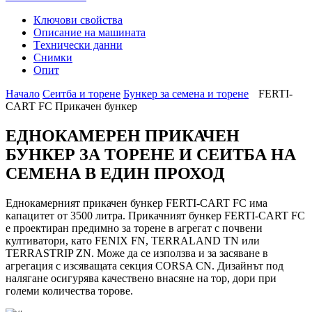
Ключови свойства
Описание на машината
Tехнически данни
Снимки
Опит
Начало
Сеитба и торене
Бункер за семена и торене
FERTI-
CART FC Прикачен бункер
ЕДНОКАМЕРЕН ПРИКАЧЕН
БУНКЕР ЗА ТОРЕНЕ И СЕИТБА НА
СЕМЕНА В ЕДИН ПРОХОД
Еднокамерният прикачен бункер FERTI-CART FC има
капацитет от 3500 литра. Прикачният бункер FERTI-CART FC
е проектиран предимно за торене в агрегат с почвени
култиватори, като FENIX FN, TERRALAND TN или
TERRASTRIP ZN. Може да се използва и за засяване в
агрегация с изсяващата секция CORSA CN. Дизайнът под
налягане осигурява качествено внасяне на тор, дори при
големи количества торове.