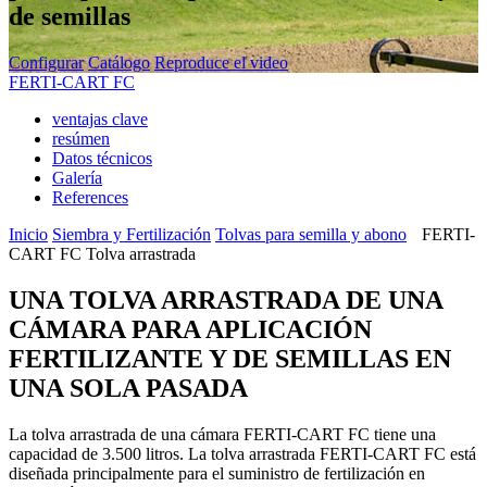
de semillas
Configurar
Catálogo
Reproduce el video
FERTI-CART FC
ventajas clave
resúmen
Datos técnicos
Galería
References
Inicio
Siembra y Fertilización
Tolvas para semilla y abono
FERTI-
CART FC Tolva arrastrada
UNA TOLVA ARRASTRADA DE UNA
CÁMARA PARA APLICACIÓN
FERTILIZANTE Y DE SEMILLAS EN
UNA SOLA PASADA
La tolva arrastrada de una cámara FERTI-CART FC tiene una
capacidad de 3.500 litros. La tolva arrastrada FERTI-CART FC está
diseñada principalmente para el suministro de fertilización en