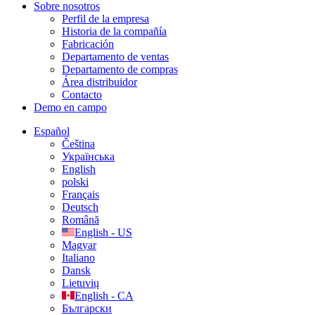
Sobre nosotros
Perfil de la empresa
Historia de la compañía
Fabricación
Departamento de ventas
Departamento de compras
Área distribuidor
Contacto
Demo en campo
Español
Čeština
Українська
English
polski
Français
Deutsch
Română
English - US
Magyar
Italiano
Dansk
Lietuvių
English - CA
Български