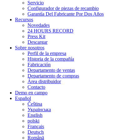
Servicio
Configurador de piezas de recambio
Garantía Del Fabricante Por Dos Años
Recursos
Novedades
24 HOURS RECORD
Press Kit
Descargar
Sobre nosotros
Perfil de la empresa
Historia de la compañía
Fabricación
Departamento de ventas
Departamento de compras
Área distribuidor
Contacto
Demo en campo
Español
Čeština
Українська
English
polski
Français
Deutsch
Română