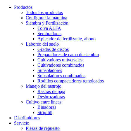
Productos
Todos los productos
Configurar la máquina
Siembra y Fertilización
Tolva ALFA
Sembradoras
Aplicador de fertilizante, abono
Laboreo del suelo
Gradas de discos
Preparadores de cama de siembra
Cultivadores universales
Cultivadores combinados
Subsoladores
Subsoladores combinados
Rodillos compactadores remolcados
Manejo del rastrojo
Rastras de paja
Desbrozadoras
Cultivo entre líneas
Binadoras
Strip-till
Distribuidores
Servicio
Piezas de repuesto