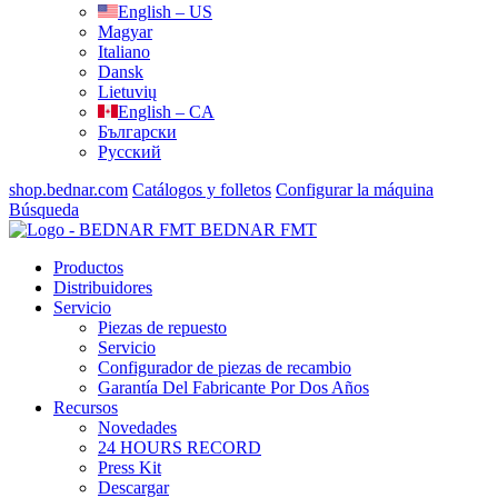
English – US
Magyar
Italiano
Dansk
Lietuvių
English – CA
Български
Русский
shop.bednar.com
Catálogos y folletos
Configurar la máquina
Búsqueda
BEDNAR FMT
Productos
Distribuidores
Servicio
Piezas de repuesto
Servicio
Configurador de piezas de recambio
Garantía Del Fabricante Por Dos Años
Recursos
Novedades
24 HOURS RECORD
Press Kit
Descargar