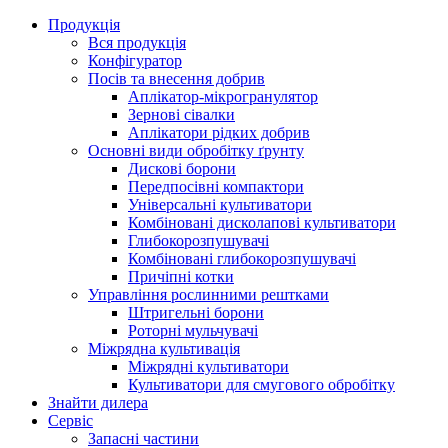
Продукція
Вся продукція
Конфігуратор
Посів та внесення добрив
Аплікатор-мікрогранулятор
Зернові сівалки
Аплікатори рідких добрив
Oсновні види обробітку ґрунту
Дискові борони
Передпосівні компактори
Універсальні культиватори
Комбіновані дисколапові культиватори
Глибокорозпушувачі
Комбіновані глибокорозпушувачі
Причіпні котки
Управління рослинними рештками
Штригельні борони
Pоторні мульчувачі
Міжрядна культивація
Міжрядні культиватори
Культиватори для смугового обробітку
Знайти дилера
Сервіс
Запасні частини