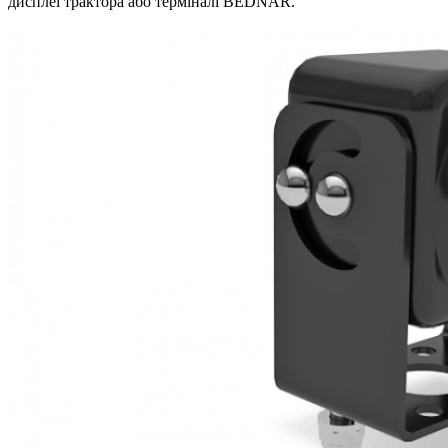
дисплеї трактора або терміналі BEDNAR.