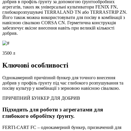
добрив в профіль ґрунту за допомогою ґрунтообробних
агрегатів, таких як універсальні культиватори FENIX FN,
глибокорозпушувачі TERRALAND TN або TERRASTRIP ZN.
Його також можна використовувати для посіву в комбінації з
навісною сівалкою CORSA CN. Герметична конструкція
забезпечує якісне внесення навіть при великій кількості
добрив.
3500 л
Ключові особливості
Однокамерний причіпний бункер для точного внесення
добрив у профіль ґрунту під час глибокого розпушування та
посіву культур у комбінації з зерновою навісною сівалкою.
ПРИЧІПНИЙ БУНКЕР ДЛЯ ДОБРИВ
Підходить для роботи з агрегатами для
глибокого обробітку ґрунту.
FERTI-CART FC – однокамерний бункер, призначений для