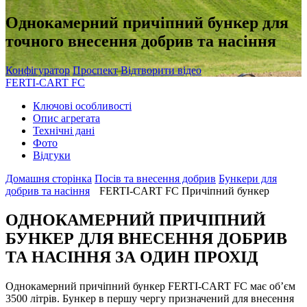
Однокамерний причіпний бункер для
точного внесення добрив та насіння
Конфігуратор
Проспект
Відтворити відео
FERTI-CART FC
Ключові особливості
Oпис агрегата
Технічні дані
Фото
Відгуки
Домашня сторінка
Посів та внесення добрив
Бункери для
добрив та насіння
FERTI-CART FC Причіпний бункер
ОДНОКАМЕРНИЙ ПРИЧІПНИЙ
БУНКЕР ДЛЯ ВНЕСЕННЯ ДОБРИВ
ТА НАСІННЯ ЗА ОДИН ПРОХІД
Однокамерний причіпний бункер FERTI-CART FC має об’єм
3500 літрів. Бункер в першу чергу призначений для внесення