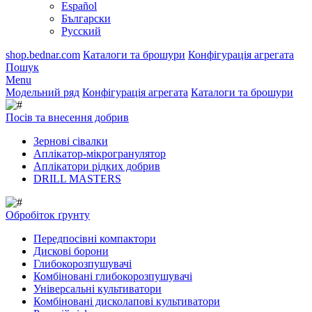
Español
Български
Русский
shop.bednar.com
Каталоги та брошури
Конфігурація агрегата
Пошук
Menu
Модельний ряд
Конфігурація агрегата
Каталоги та брошури
Посів та внесення добрив
Зернові сівалки
Аплікатор-мікрогранулятор
Аплікатори рідких добрив
DRILL MASTERS
Обробіток ґрунту
Передпосівні компактори
Дискові борони
Глибокорозпушувачі
Комбіновані глибокорозпушувачі
Універсальні культиватори
Комбіновані дисколапові культиватори