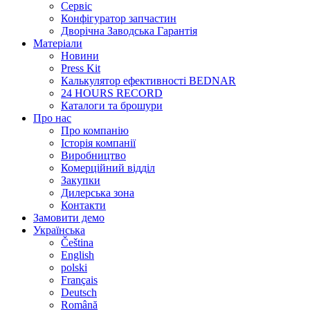
Сервіс
Конфігуратор запчастин
Дворічна Заводська Гарантія
Матеріали
Новини
Press Kit
Калькулятор ефективності BEDNAR
24 HOURS RECORD
Каталоги та брошури
Про нас
Про компанію
Історія компанії
Виробництво
Комерційний відділ
Закупки
Дилерська зона
Контакти
Замовити демо
Українська
Čeština
English
polski
Français
Deutsch
Română