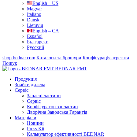
English – US
Magyar
Italiano
Dansk
Lietuvių
English – CA
Español
Български
Русский
shop.bednar.com
Каталоги та брошури
Конфігурація агрегата
Пошук
BEDNAR FMT
Продукція
Знайти дилера
Сервіс
Запасні частини
Сервіс
Конфігуратор запчастин
Дворічна Заводська Гарантія
Матеріали
Новини
Press Kit
Калькулятор ефективності BEDNAR