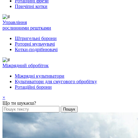
Ротаційні фрези
Причіпні котки
Управління
рослинними рештками
Штригельні борони
Pоторні мульчувачі
Котки-подрібнювачі
Mіжрядний обробіток
Міжрядні культиватори
Культиватори для смугового обробітку
Ротаційні борони
×
Що ти шукаєш?