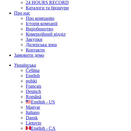
24 HOURS RECORD
Каталоги та брошури
Про нас
Про компанію
Історія компанії
Виробництво
Комерційний відділ
Закупки
Дилерська зона
Контакти
Замовити демо
Українська
Čeština
English
polski
Français
Deutsch
Română
English - US
Magyar
Italiano
Dansk
Lietuvių
English - CA