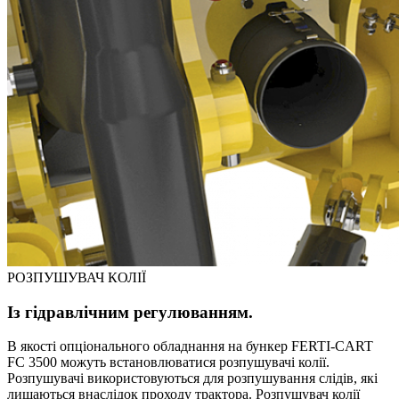
РОЗПУШУВАЧ КОЛІЇ
Із гідравлічним регулюванням.
В якості опціонального обладнання на бункер FERTI-CART
FC 3500 можуть встановлюватися розпушувачі колії.
Розпушувачі використовуються для розпушування слідів, які
лишаються внаслідок проходу трактора. Розпушувач колії